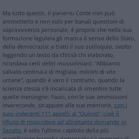
Ma tutto questo, il parvenu Conte non può
ammetterlo e non solo per banali questioni di
sopravvivenza personale, è proprio che nella sua
formazione leguleia gli manca il senso dello Stato,
della democrazia: a tratti il suo soliloquio, svolto
leggendo un testo da chissà chi elaborato,
ricordava certi deliri mussoliniani: “Abbiamo
salvato centinaia di migliaia, milioni di vite
umane”, quando è vero il contrario, quando la
scienza stessa s’è incaricata di smentire tutte
quelle menzogne; Fauci, con le sue ammissioni
invereconde, strappate alle sue memorie,
con i
suoi indecenti 111 appelli al “Quinto”, cioè il
rifiuto di rispondere ad altrettante domande in
Senato
, è solo l’ultimo capitolo della più
mortificante tragedia democratica a memoria di