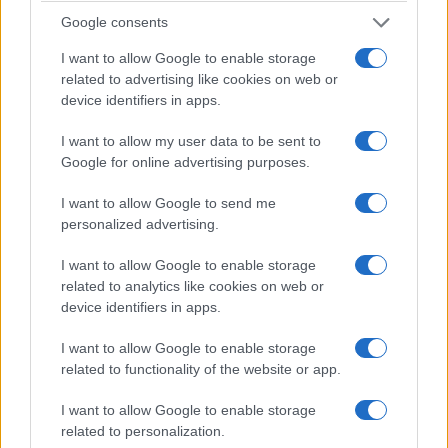
Francia mantiene controlli su tutte le proprie
Google consents
frontiere interne, compresa quella con la Spagna e
I want to allow Google to enable storage
quella con l’Italia, la Germania controlla i confini
related to advertising like cookies on web or
terrestri con numerosi Stati, mentre Austria,
device identifiers in apps.
Polonia, Svezia e altri Paesi utilizzano a loro volta
I want to allow my user data to be sent to
gli strumenti consentiti dal Codice Schengen. La
Google for online advertising purposes.
stessa Italia mantiene da tempo controlli alla
I want to allow Google to send me
frontiera con la Slovenia per ragioni legate a
personalized advertising.
immigrazione irregolare e sicurezza. Dunque il
punto non è Schengen.
Il punto è politico
.
I want to allow Google to enable storage
related to analytics like cookies on web or
device identifiers in apps.
Sanchez vorrebbe trasformare una gigantesca crisi
avvenuta sotto la responsabilità del suo governo
I want to allow Google to enable storage
related to functionality of the website or app.
in un processo alle precauzioni adottate dagli
altri. Prima Ceuta viene travolta, poi Madrid
I want to allow Google to enable storage
rassicura tutti dicendo che il problema è già
related to personalization.