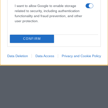
sostanzialmente risolto, infine minaccia ritorsioni
I want to allow Google to enable storage
contro chi non considera sufficienti quelle
related to security, including authentication
rassicurazioni. Una singolare concezione della
functionality and fraud prevention, and other
user protection.
solidarietà europea:
fidatevi di noi, oppure vi
puniamo
.
CONFIRM
Data Deletion
Data Access
Privacy and Cookie Policy