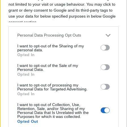
not limited to your visit or usage behaviour. You may click to
grant or deny consent to Google and its third-party tags to
use your data for below specified purposes in below Google
consent section.
Personal Data Processing Opt Outs
I want to opt-out of the Sharing of my
personal data.
Opted In
Il classico processo all’imputato sbagliato. Anche
I want to opt-out of the Sale of my
Personal Data.
ammesso che Roma abbia avuto tutte le
Opted In
responsabilità del mondo nella gestione dei flussi
I want to opt-out of processing my
migratori degli anni precedenti, che cosa dimostra
Personal Data for Targeted Advertising.
rispetto a Ceuta? Nulla. Il fatto che ieri l’Italia
Opted In
abbia avuto un problema non autorizza la Spagna
I want to opt-out of Collection, Use,
Retention, Sale, and/or Sharing of my
a pretendere che oggi gli altri Paesi ignorino il
Personal Data that Is Unrelated with the
Purposes for which it was collected.
suo. Soprattutto perché i controlli interni
non
Opted Out
sono affatto una bestemmia europea
. La