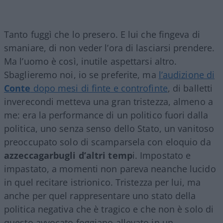
Tanto fuggì che lo presero. E lui che fingeva di
smaniare, di non veder l’ora di lasciarsi prendere.
Ma l’uomo è così, inutile aspettarsi altro.
Sbaglieremo noi, io se preferite, ma
l’audizione di
Conte
dopo mesi di finte e controfinte
, di balletti
inverecondi metteva una gran tristezza, almeno a
me: era la performance di un politico fuori dalla
politica, uno senza senso dello Stato, un vanitoso
preoccupato solo di scamparsela con eloquio da
azzeccagarbugli d’altri temp
i. Impostato e
impastato, a momenti non pareva neanche lucido
in quel recitare istrionico. Tristezza per lui, ma
anche per quel rappresentare uno stato della
politica negativa che è tragico e che non è solo di
questo avvocato foggiano allevato in un