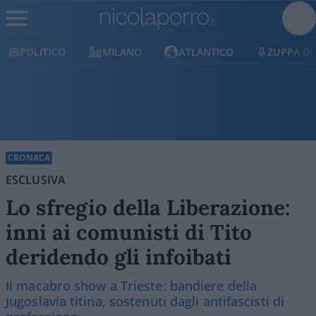
ITICO
MILANO
ATLANTICO
ZUPPA DI PORRO
CRONACA
ESCLUSIVA
Lo sfregio della Liberazione:
inni ai comunisti di Tito
deridendo gli infoibati
Il macabro show a Trieste: bandiere della
Jugoslavia titina, sostenuti dagli antifascisti di