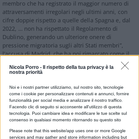
membro che ha registrato il maggior numero di
attraversamenti irregolari negli ultimi anni, con
cifre doppie rispetto a quelle della Spagna e, dal
2022, … non ha rispettato il Regolamento di
Dublino, generando un ulteriore onere di
pressione migratoria sugli altri Stati membri”,
l’accusa di Madrid, che ha poi rimarcato come il
governo non abbia mai imposto controlli all’Italia,
Nicola Porro -
Il rispetto della tua privacy è la
cui invece ha sempre dimostrato solidarietà
nostra priorità
“accogliendo alcuni dei migranti giunti a
Lampedusa nel 2023 e aprendo regolarmente i
Noi e i nostri partner utilizziamo, sul nostro sito, tecnologie
come i cookie per personalizzare contenuti e annunci, fornire
propri porti ai migranti soccorsi lungo la rotta del
funzionalità per social media e analizzare il nostro traffico.
Mediterraneo centrale”.
Facendo clic di seguito si acconsente all'utilizzo di questa
tecnologia. Puoi cambiare idea e modificare le tue scelte sul
consenso in qualsiasi momento ritornando su questo sito
Please note that this website/app uses one or more Google
services and may gather and store information including but