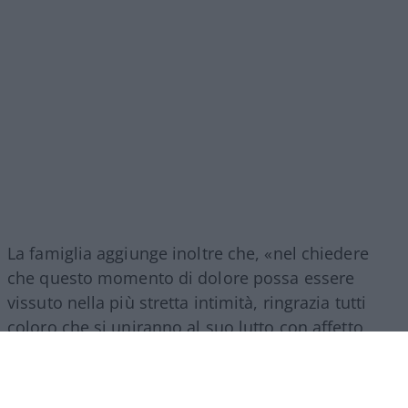
La famiglia aggiunge inoltre che, «nel chiedere
che questo momento di dolore possa essere
vissuto nella più stretta intimità, ringrazia tutti
coloro che si uniranno al suo lutto con affetto,
discrezione e rispetto. Per permettere, a chi lo ha
amato, di ricordarlo e di salutarlo, verrà
organizzata una cerimonia commemorativa nel