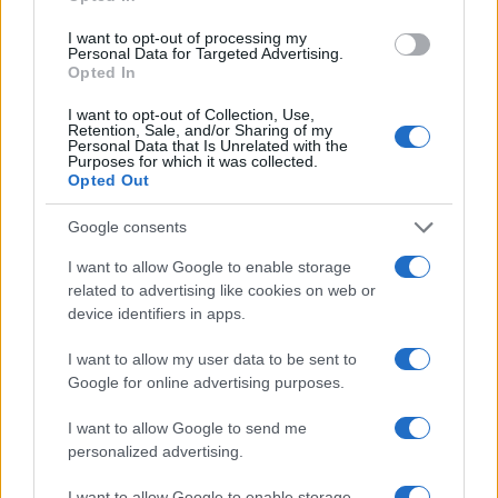
di
Keynes
misto a
ideologie collettiviste
condite
I want to opt-out of processing my
di volta in volta con nuovi argomenti emergenti e
Personal Data for Targeted Advertising.
Opted In
trendy, che possono spaziare dalla decrescita
felice, all’economia circolare fino alla sostenibilità
I want to opt-out of Collection, Use,
Retention, Sale, and/or Sharing of my
ambientale e alla lotta contro il cambiamento
Personal Data that Is Unrelated with the
Purposes for which it was collected.
climatico. Il tutto certificato da ricerche inutili,
Opted Out
fatte in facoltà sconosciute da ricercatori pronti a
Google consents
dimostrare ogni cosa che sia in linea con la nuova
variante del socialismo salvifico.
I want to allow Google to enable storage
related to advertising like cookies on web or
device identifiers in apps.
Scriveva sempre Ricossa: “Parlare del ‘teorema di
Tizio’, della ‘legge di Caio’, della ‘rivoluzione di
I want to allow my user data to be sent to
Google for online advertising purposes.
Sempronio’ senza mai spiegare di chi e di che si
tratti. Tizio, Caio e Sempronio debbono essere
I want to allow Google to send me
economisti di quart’ordine
, i quali non abbiano
personalized advertising.
mai inventato nulla di memorabile. Buoni anche
I want to allow Google to enable storage