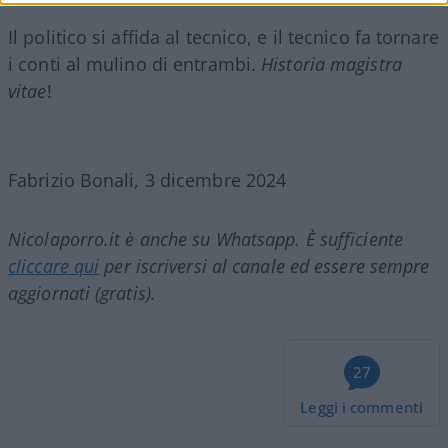
Il politico si affida al tecnico, e il tecnico fa tornare
i conti al mulino di entrambi.
Historia magistra
vitae
!
Fabrizio Bonali, 3 dicembre 2024
Nicolaporro.it è anche su Whatsapp. È sufficiente
cliccare qui
per iscriversi al canale ed essere sempre
aggiornati (gratis).
27
Leggi i commenti