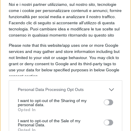
Noi e i nostri partner utilizziamo, sul nostro sito, tecnologie
secondo il metodo suggerito da E.A. Poe, How to
come i cookie per personalizzare contenuti e annunci, fornire
Write a Blackwood Article. L’autore citato deve
funzionalità per social media e analizzare il nostro traffico.
essere sconosciuto: gli autori conosciuti sono per
Facendo clic di seguito si acconsente all'utilizzo di questa
tecnologia. Puoi cambiare idea e modificare le tue scelte sul
gli scolari e i quiz di Mike Buongiorno”.
consenso in qualsiasi momento ritornando su questo sito
Please note that this website/app uses one or more Google
Tutto viene teorizzato e fatto per il bene della
services and may gather and store information including but
collettività, ma il vero fine ultimo è meno nobile.
not limited to your visit or usage behaviour. You may click to
Ancora Ricossa: “Arrivare sempre a conclusioni
grant or deny consent to Google and its third-party tags to
use your data for below specified purposes in below Google
che massimizzano la probabilità di vincere
consent section.
concorsi e
ottenere incarichi pubblici
remunerati
. Lasciare intendere che i politici e ‘i
Personal Data Processing Opt Outs
ricchi’ non sanno l’economia, e che i Rothschild
I want to opt-out of the Sharing of my
hanno commesso errori ridicoli” [Ibid].
personal data.
Opted In
I want to opt-out of the Sale of my
Personal Data.
Il “tecnico economista” rimesta nel mortaio un po’
Opted In