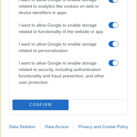
gli accoppiamenti: ‘effetto di Tizio-Caio’,
related to analytics like cookies on web or
‘paradigma di Tizio-Sempronio’. ‘Ma Tizio è stato il
device identifiers in apps.
primo…’” [Ibid].
I want to allow Google to enable storage
related to functionality of the website or app.
I want to allow Google to enable storage
Pertanto solo altri economisti potrebbero
related to personalization.
smascherare la farsa, ma il “bravo tecnico
I want to allow Google to enable storage
economista allineato” sa sempre come
related to security, including authentication
argomentare: “Con gli altri economisti, parlare
functionality and fraud prevention, and other
solo del libro di economia che si è letto il giorno
user protection.
prima (può essere l’unico libro di economia mai
letto). Se l’autore è sconosciuto (preferibilmente
indiano o giapponese), abbiamo 99 probabilità su
CONFIRM
100 che gli altri non lo abbiano letto. Presentarlo
come una lettura obbligatoria, ma trovargli
Data Deletion
Data Access
Privacy and Cookie Policy
qualche pecca”. [Ibid]