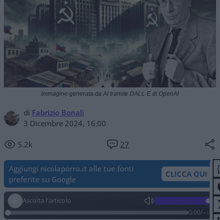
Immagine generata da AI tramite DALL·E di OpenAI
di
Fabrizio Bonali
3 Dicembre 2024, 16:00
5.2k
27
Aggiungi nicolaporro.it alle tue fonti
CLICCA QUI
preferite su Google
Ascolta l'articolo
0:00
/
--:--