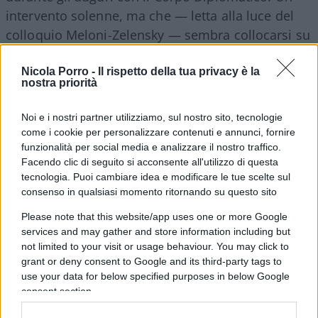
intervento solenne, ma che — letta alla luce del
colloquio Meloni-Zelensky — sembra collocarsi su
una linea diametralmente opposta rispetto alle
aperture della premier verso una trattativa
Nicola Porro -
Il rispetto della tua privacy è la
nostra priorità
realistica.
Noi e i nostri partner utilizziamo, sul nostro sito, tecnologie
come i cookie per personalizzare contenuti e annunci, fornire
funzionalità per social media e analizzare il nostro traffico.
Mattarella ha infatti ribadito in modo netto che
Facendo clic di seguito si acconsente all'utilizzo di questa
«l
’Europa e l’Italia restano saldamente al
tecnologia. Puoi cambiare idea e modificare le tue scelte sul
fianco dell’Ucraina
e del suo popolo, con
consenso in qualsiasi momento ritornando su questo sito
l’obiettivo di una pace equa, giusta e duratura,
Please note that this website/app uses one or more Google
rispettosa del diritto internazionale,
services and may gather and store information including but
not limited to your visit or usage behaviour. You may click to
dell’indipendenza, della sovranità,
dell’integrità
grant or deny consent to Google and its third-party tags to
territoriale
, della sicurezza ucraine». Un
use your data for below specified purposes in below Google
riferimento esplicito all’integrità territoriale che,
consent section.
inevitabilmente, suona come una smentita