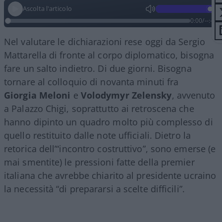
Ascolta l'articolo
0:00
/
--:--
Nel valutare le dichiarazioni rese oggi da Sergio
Mattarella di fronte al corpo diplomatico, bisogna
fare un salto indietro. Di due giorni. Bisogna
tornare al colloquio di novanta minuti fra
Giorgia
Meloni
e
Volodymyr
Zelensky
, avvenuto
a Palazzo Chigi, soprattutto ai retroscena che
hanno dipinto un quadro molto più complesso di
quello restituito dalle note ufficiali. Dietro la
retorica dell’“incontro costruttivo”, sono emerse (e
mai smentite) le pressioni fatte della premier
italiana che avrebbe chiarito al presidente ucraino
la necessità “di prepararsi a scelte difficili”.