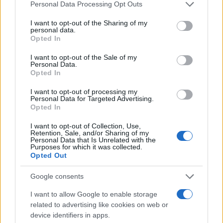
Personal Data Processing Opt Outs
implicita di qualsiasi ipotesi di concessione
territoriale — anche se frutto di pressioni
I want to opt-out of the Sharing of my
personal data.
negoziali internazionali.
Opted In
I want to opt-out of the Sale of my
Il Presidente ha anche affermato che «non può
Personal Data.
Opted In
essere muovere guerra per fare la pace: è
paradossale», aggiungendo che «appare insensata
I want to opt-out of processing my
Personal Data for Targeted Advertising.
la pace evocata da chi, muovendo guerra,
Opted In
pretende di imporre le proprie condizioni». Parole
I want to opt-out of Collection, Use,
che rimettono al centro una concezione
Retention, Sale, and/or Sharing of my
Personal Data that Is Unrelated with the
rigidamente legalistica della soluzione del
Purposes for which it was collected.
Opted Out
conflitto, che mal si concilia con la linea di
realpolitik che, secondo le fonti, Meloni avrebbe
Google consents
condiviso con Zelensky. Un passaggio
I want to allow Google to enable storage
particolarmente significativo è quello in cui
related to advertising like cookies on web or
Mattarella denuncia l’azione delle potenze
device identifiers in apps.