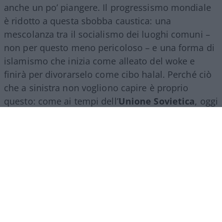
anche un po’ piangere. Il progressismo mondiale
è ridotto a questa sbobba caustica: una
mescolanza tra il socialismo dei luoghi comuni –
non per questo meno pericoloso – e una forma di
islamismo che inizia come alleato del woke e
finirà per divorarselo come cibo halal. Perché ciò
che a sinistra non vogliono capire è proprio
questo: come ai tempi dell’
Unione Sovietica
, oggi
essi sono gli utili idioti di un’altra ideologia con
brame di conquista planetaria, che mira – avendo
compreso che presto ne avrà la forza politica – a
imporsi alle nostre latitudini a colpi di voti e leggi.