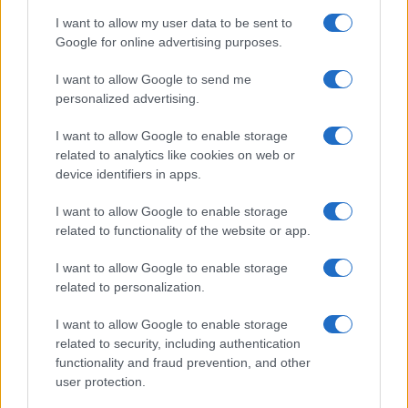
autoritarie: «un protagonista della comunità
I want to allow my user data to be sent to
internazionale, la Federazione Russa, ha
Google for online advertising purposes.
sciaguratamente scelto di stravolgere le regole
ripristinando con la forza l’antistorica ricerca di
I want to allow Google to send me
zone di influenza, di conquista territoriale, di
personalized advertising.
crudele prepotenza delle armi».
I want to allow Google to enable storage
related to analytics like cookies on web or
device identifiers in apps.
E ancora: «va respinta l’ipotesi che si possa
I want to allow Google to enable storage
costruire un nuovo ordine internazionale fondato
related to functionality of the website or app.
sulla sopraffazione, sulla violenza, sulla guerra,
I want to allow Google to enable storage
sulla conquista». Sul piano politico, il contrasto è
related to personalization.
evidente: mentre
la premier apre la porta alla
I want to allow Google to enable storage
necessità di “concessioni dolorose”
, il Quirinale
related to security, including authentication
riafferma l’immutabilità dei principi — integrità
functionality and fraud prevention, and other
territoriale in primis — che renderebbero
user protection.
impraticabile qualunque compromesso realistico