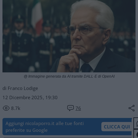
@ Immagine generata da AI tramite DALL·E di OpenAI
di Franco Lodige
12 Dicembre 2025, 19:30
8.7k
76
Aggiungi nicolaporro.it alle tue fonti
CLICCA QUI
preferite su Google