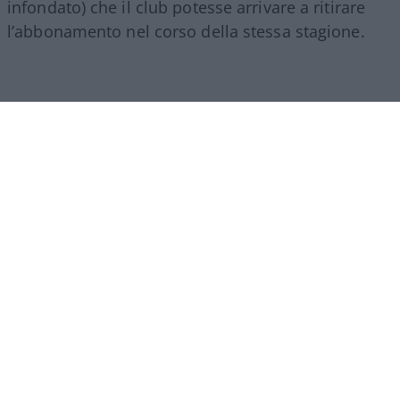
infondato) che il club potesse arrivare a ritirare
l’abbonamento nel corso della stessa stagione.
Di fronte a queste critiche, il presidente del Como,
Mirwan Suwarso
, è intervenuto di persona con
una serie di stories su Instagram per chiarire la