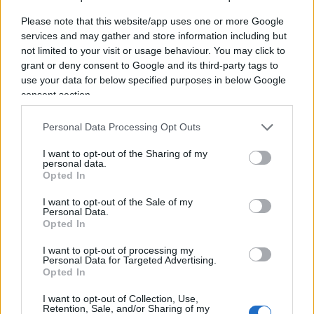
with different circumstances” è molto diverso dal
Please note that this website/app uses one or more Google
comparare paesi con caratteristiche diverse. Milne
services and may gather and store information including but
registra anche che “Swedish business people have
not limited to your visit or usage behaviour. You may click to
been perhaps the most vocal in Europe on the
grant or deny consent to Google and its third-party tags to
use your data for below specified purposes in below Google
need for authorities to balance the needs of the
consent section.
economy and plan for an eventual recovery with
the measures required to fight coronavirus” la
Personal Data Processing Opt Outs
comunità impreditorialie svedese è stata la più
I want to opt-out of the Sharing of my
mobilitata nel chiedere che le autorità
personal data.
Opted In
bilanciassero le misure per combattere il
coronavirus con le esigenze dell’economia.
I want to opt-out of the Sale of my
Personal Data.
Opted In
I want to opt-out of processing my
Certo il corrispondente del
Financial Times
ricorda
Personal Data for Targeted Advertising.
Opted In
anche che le “Swedish authorities are under
pressure due to a rising number of coronavirus
I want to opt-out of Collection, Use,
Retention, Sale, and/or Sharing of my