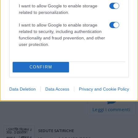
I want to allow Google to enable storage
Lombardia – Veneto: la prima con una superficie
related to personalization.
di 23.844 metri quadrati ha 10 milioni e 60 mila
abitanti, la seconda, con 18.345 metri quadrati ha
I want to allow Google to enable storage
4 milioni e 960 mila abitanti).
related to security, including authentication
functionality and fraud prevention, and other
user protection.
#CORONAVIRUS
#LOCKDOWN
#LOMBARDIA
#RICHARD MILNE
#SVEZIA
CONFIRM
Pagina
PAGINA
Precedente
SUCCESSIVA
Data Deletion
Data Access
Privacy and Cookie Policy
20
Leggi i commenti
SEDUTE SATIRICHE