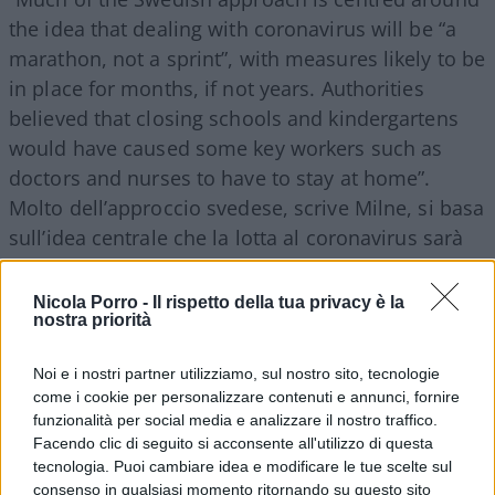
the idea that dealing with coronavirus will be “a
marathon, not a sprint”, with measures likely to be
in place for months, if not years. Authorities
believed that closing schools and kindergartens
would have caused some key workers such as
doctors and nurses to have to stay at home”.
Molto dell’approccio svedese, scrive Milne, si basa
sull’idea centrale che la lotta al coronavirus sarà
una maratona non una gara di pura velocità,
durerà mesi se non anni. Le autorità
Nicola Porro -
Il rispetto della tua privacy è la
nostra priorità
scientificamente competenti hanno fatto notare
che chiudere certi ordini di scuole avrebbe
Noi e i nostri partner utilizziamo, sul nostro sito, tecnologie
costretto infermiere e dottori a stare a casa.
come i cookie per personalizzare contenuti e annunci, fornire
funzionalità per social media e analizzare il nostro traffico.
Facendo clic di seguito si acconsente all'utilizzo di questa
Il ministro Linde continua spiegando che quel che
tecnologia. Puoi cambiare idea e modificare le tue scelte sul
fanno: “It’s very different to compare countries
consenso in qualsiasi momento ritornando su questo sito