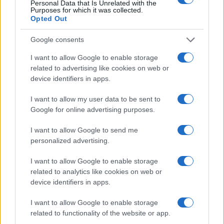
infections in elderly homes” autorità svedesi sono
Personal Data that Is Unrelated with the
Purposes for which it was collected.
sotto pressione per l’incremento dell’epidemia
Opted Out
nelle case per anziani. Ma è una pressione sociale
Google consents
e politica non lo
squadrismo mediatico-
giudiziario
che si sta alimentando in Italia.
I want to allow Google to enable storage
related to advertising like cookies on web or
device identifiers in apps.
Tra le tante osservazioni interessanti di questo
articolo val la pena di sottolineare quella sulle
I want to allow my user data to be sent to
Google for online advertising purposes.
differenze del territorio che richiedono un diverso
approccio nella lotta all’epidemia. Agli allegroni
I want to allow Google to send me
che vorrebbero riportare paro paro la cura
personalized advertising.
svedese in Italia, ad esempio va ricordato, come
I want to allow Google to enable storage
la Svezia con 450.296 chilometri quadrati di
related to analytics like cookies on web or
superficie (pur comprese tutte le foreste) abbia 10
device identifiers in apps.
milioni e 230 mila abitanti, mentre l’Italia su una
I want to allow Google to enable storage
superficie di 301.338 metri quadri ha 60 milioni
related to functionality of the website or app.
360 mila abitanti (ciò vale anche per il rapporto