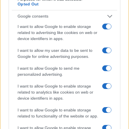
Opted Out
di centrodestra possa votare un partito alleato
con il Pd e la sinistra massimalista”. La sintesi la
Google consents
fa
Vittorio Sgarbi
: “Calenda farà da magnete per
I want to allow Google to enable storage
gli elettori del centrodestra? Sì, se lo
related to advertising like cookies on web or
attaccheranno allo sportello del frigorifero”. Punto
device identifiers in apps.
e a capo.
I want to allow my user data to be sent to
Google for online advertising purposes.
#CARLO CALENDA
#ELEZIONI
#VITTORIO SGARBI
I want to allow Google to send me
personalized advertising.
48
I want to allow Google to enable storage
Leggi i commenti
related to analytics like cookies on web or
device identifiers in apps.
SEDUTE SATIRICHE
I want to allow Google to enable storage
related to functionality of the website or app.
Vignetta del 04/08/2026
I want to allow Google to enable storage