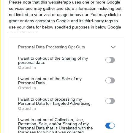
una patrimoniale sulla morte
. La tassa di
Please note that this website/app uses one or more Google
successione. Lo stesso Calenda oggi dice: “
Letta è
services and may gather and store information including but
not limited to your visit or usage behaviour. You may click to
un socialista”
. Perché dunque un elettore di
grant or deny consent to Google and its third-party tags to
centrodestra dovrebbe riversare i suoi voti per
use your data for below specified purposes in below Google
portare acqua al mulino di un “socialista”?
consent section.
Soprattutto sapendo che, alla fine della fiera,
Personal Data Processing Opt Outs
potrebbe aiutare a garantire “diritto di tribuna” al
fuoriuscito
Luigi Di Maio
?
I want to opt-out of the Sharing of my
personal data.
Opted In
I want to opt-out of the Sale of my
Non è un caso, infatti, se Carfagna e Gelmini
Personal Data.
Opted In
avevano provato a suggerire al loro nuovo leader
di non accoppiarsi con i dem. La speranza era di
I want to opt-out of processing my
Personal Data for Targeted Advertising.
riuscire ad attrarre i delusi del centrodestra che
Opted In
però non vogliono certo morire “socialisti”. Dice al
I want to opt-out of Collection, Use,
Giornale
Giuseppe Benedetto
, presidente della
Retention, Sale, and/or Sharing of my
Personal Data that Is Unrelated with the
Fondazione Luigi Einaudi: “Dubito che un elettore
Purposes for which it was collected.