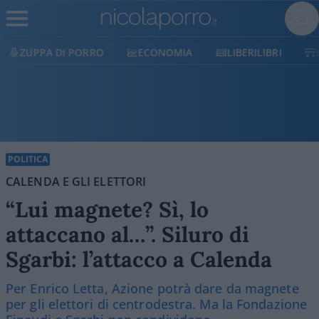
ECONOMIA
LIBERILIBRI
SHOP
SOSTIENICI
POLITICA
CALENDA E GLI ELETTORI
“Lui magnete? Sì, lo
attaccano al…”. Siluro di
Sgarbi: l’attacco a Calenda
Per Enrico Letta, Azione potrà dare da magnete
per gli elettori di centrodestra. Ma la Fondazione