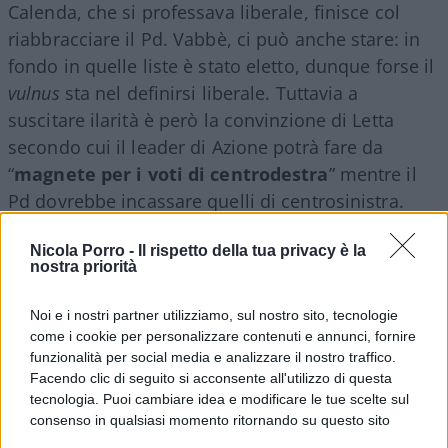
Calenda, che si professava liberale, finisce col
riabbracciare il Pd. Vabbè, ci può anche stare: in
fondo in quelle liste è stato eletto, dunque forse il
vulnus
sta nel definirsi liberale. Tuttavia a
suscitare ilarità è però la convinzione di Letta
secondo cui il leader di Azione potrà fare da
“
magnete per i voti di centrodestra
” mentre il
Pd dovrebbe incassare quelli di centrosinistra.
Nicola Porro -
Il rispetto della tua privacy è la
“Magnete dei voti del centrodestra”, dice Letta. Oh,
nostra priorità
magari succederà così e verremo sonoramente
smentiti. Però a priori un ragionamento è anche
Noi e i nostri partner utilizziamo, sul nostro sito, tecnologie
come i cookie per personalizzare contenuti e annunci, fornire
possibile farlo: gli elettori di centrodestra, anche
funzionalità per social media e analizzare il nostro traffico.
magari scontenti dell’alleanza con
Meloni
e
Facendo clic di seguito si acconsente all'utilizzo di questa
Salvini
, dovrebbero votare uno che si è alleato
tecnologia. Puoi cambiare idea e modificare le tue scelte sul
con chi, non meno di due giorni fa, proponeva
consenso in qualsiasi momento ritornando su questo sito