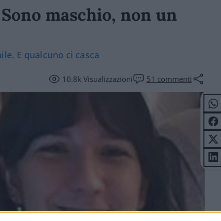
 Sono maschio, non un
le. E qualcuno ci casca
10.8k
Visualizzazioni
51
commenti