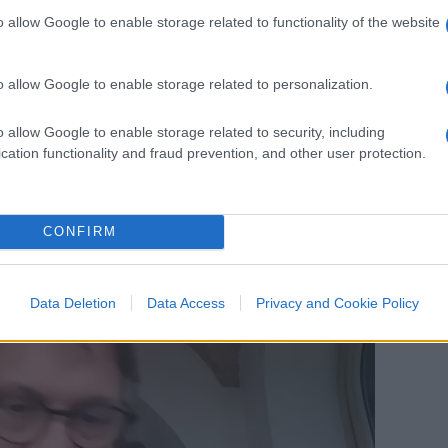
zia a quei due padri
o allow Google to enable storage related to functionality of the website
a butta in politica
o allow Google to enable storage related to personalization.
 ci sia tutta questa elettricità per cui se
o allow Google to enable storage related to security, including
 colpa degli uomini, uno scrittore come
cation functionality and fraud prevention, and other user protection.
violenti e Paolo Giordano parla di “cultura
CONFIRM
Data Deletion
Data Access
Privacy and Cookie Policy