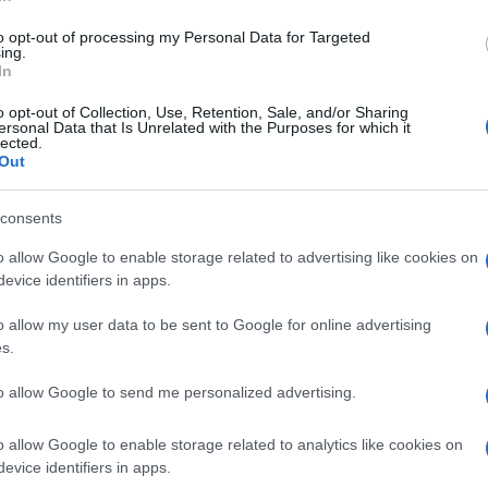
pete qual era il problema dei Bernstein?
to opt-out of processing my Personal Data for Targeted
i, le tartine con il caviale e lo champagne,
ing.
eri.
In
o opt-out of Collection, Use, Retention, Sale, and/or Sharing
ersonal Data that Is Unrelated with the Purposes for which it
lected.
Out
nuovi Bernstein, italiani, vale a dire i due
ccolo
e
Paolo Giordano
. Sono straordinari. I
consents
ere
dicono esattamente la stessa cosa. Vi
o gli uomini che si sottraggono all’accusa
o allow Google to enable storage related to advertising like cookies on
evice identifiers in apps.
ermette?
Io non sono violento
. Io non sono
 di uomini
non hanno nessuna
o allow my user data to be sent to Google for online advertising
lo Giordano invece aggiunge: “Oggi la
s.
eglio costituito dagli uomini”.
to allow Google to send me personalized advertising.
o allow Google to enable storage related to analytics like cookies on
evice identifiers in apps.