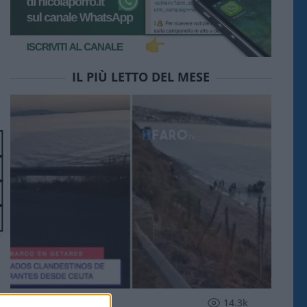
IL PIÙ LETTO DEL MESE
ESTERI
14.3k