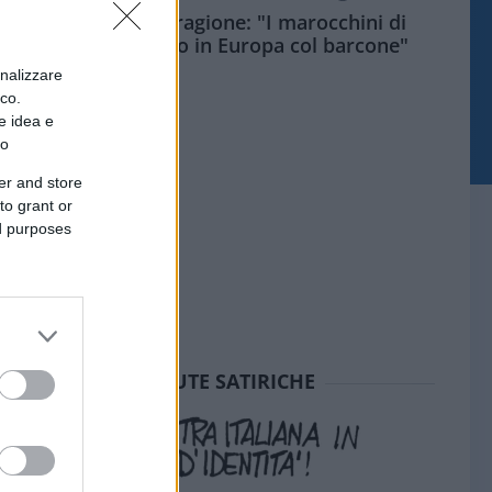
Meloni aveva ragione: "I marocchini di
Ceuta sbarcano in Europa col barcone"
onalizzare
ico.
e idea e
to
er and store
to grant or
ed purposes
SEDUTE SATIRICHE