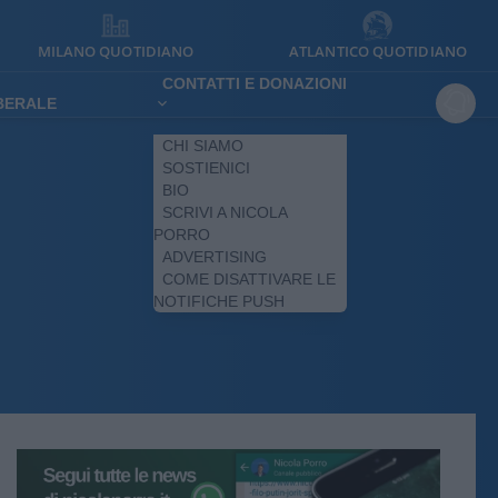
MILANO QUOTIDIANO
ATLANTICO QUOTIDIANO
CONTATTI E DONAZIONI
IBERALE
CHI SIAMO
SOSTIENICI
BIO
SCRIVI A NICOLA
PORRO
ADVERTISING
COME DISATTIVARE LE
NOTIFICHE PUSH