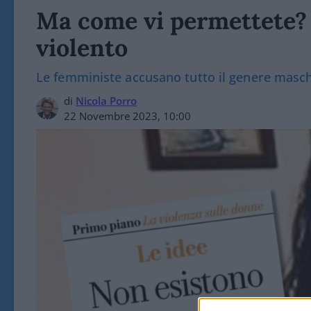
Ma come vi permettete?
violento
Le femministe accusano tutto il genere maschi
di
Nicola Porro
22 Novembre 2023, 10:00