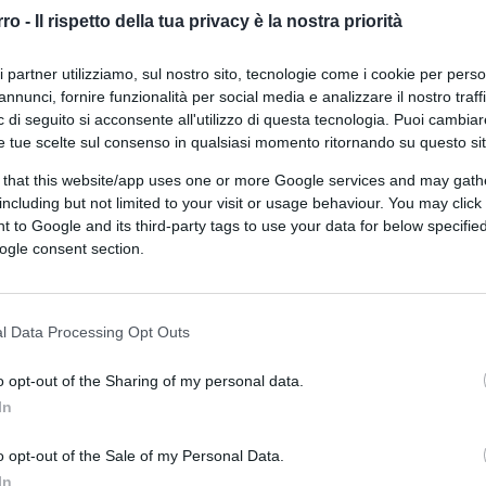
rro -
Il rispetto della tua privacy è la nostra priorità
ri partner utilizziamo, sul nostro sito, tecnologie come i cookie per pers
annunci, fornire funzionalità per social media e analizzare il nostro traff
 di seguito si acconsente all'utilizzo di questa tecnologia. Puoi cambiar
e tue scelte sul consenso in qualsiasi momento ritornando su questo si
 that this website/app uses one or more Google services and may gath
including but not limited to your visit or usage behaviour. You may click 
 to Google and its third-party tags to use your data for below specifi
ogle consent section.
ferite su Google
CLICCA QUI
l Data Processing Opt Outs
0:00
/
--:--
o opt-out of the Sharing of my personal data.
i intitola “Radical chic”? Tom Wolfe racconta
In
ia di miliardari che nel loro attico a Park
o opt-out of the Sale of my Personal Data.
rganizzano una grande festa con i comunisti
In