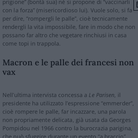
prigione” (bontà sua) né si propone di “vaccinarli
con la forza” (misericordioso lui). Vuole solo, si fa
per dire, “rompergli le palle”, cioè tecnicamente
rendergli la vita impossibile, fare in modo che non
possano far altro che vegetare rinchiusi in casa
come topi in trappola.
Macron e le palle dei francesi non
vax
Nell’ultima intervista concessa a
Le Parisen
, il
presidente ha utilizzato l’espressione “emmerder”,
cioè rompere le palle, far incazzare, una parola
non propriamente delicata, già usata da Georges
Pompidou nel 1966 contro la burocrazia parigina,
che può sfuggire durante un evento “a braccio”