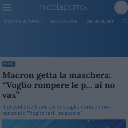
ECONOMIA
LIBERILIBRI
SHOP
SOSTIENICI
ESTERI
Macron getta la maschera:
“Voglio rompere le p… ai no
vax”
Il presidente francese si scaglia contro i non
vaccinati: "Voglio farli incazzare"