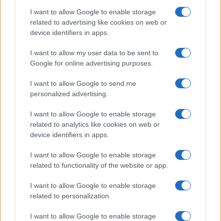
pressione
limitando loro, per quanto possibile,
I want to allow Google to enable storage
related to advertising like cookies on web or
l’accesso alle attività della vita sociale. D’altra
device identifiers in apps.
parte, la quasi totalità delle persone, oltre il 90%,
hanno aderito. E’ una piccolissima minoranza che
I want to allow my user data to be sent to
Google for online advertising purposes.
è refrattaria. E come si fa a ridurla? La si riduce,
scusate l’espressione, rompendogli ancora di più
I want to allow Google to send me
le palle”. Detto diversamente: li discriminiamo,
personalized advertising.
così saranno costretti a piegarsi alla vaccinazione.
I want to allow Google to enable storage
Alla faccia della libertà di scelta sui trattamenti
related to analytics like cookies on web or
sanitari.
device identifiers in apps.
I want to allow Google to enable storage
#COVID
#EMMANUEL MACRON
#NO VAX
related to functionality of the website or app.
I want to allow Google to enable storage
57
related to personalization.
Leggi i commenti
I want to allow Google to enable storage