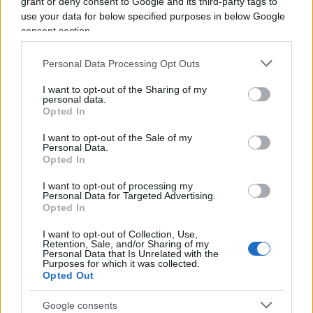
grant or deny consent to Google and its third-party tags to
use your data for below specified purposes in below Google
Per “strategia” si intende la decisione di inserire
consent section.
una sorta di
super green pass all’italiana
,
impedendo di fatto ai no vax di partecipare alla
Personal Data Processing Opt Outs
vita sociale. Se la proposta di legge dovesse
I want to opt-out of the Sharing of my
essere approvata dai parlamentari transalpini,
personal data.
Opted In
sottoporsi regolarmente a un tampone non
basterà più. “Non voglio mettere i non vaccinati in
I want to opt-out of the Sale of my
Personal Data.
prigione, non voglio vaccinarli con la forza – ha
Opted In
aggiunto Macron -. E dunque, bisogna dire loro: a
I want to opt-out of processing my
partire dal 15 gennaio, non potrete più andare al
Personal Data for Targeted Advertising.
Opted In
ristorante, non potrete più bere un bicchiere,
prendere un caffè, non potrete più andare a teatro
I want to opt-out of Collection, Use,
Retention, Sale, and/or Sharing of my
o al cinema”.
Personal Data that Is Unrelated with the
Purposes for which it was collected.
Opted Out
Google consents
Insomma: “
Sui non vaccinati facciamo