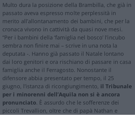
Multo dura la posizione della Brambilla, che già in
passato aveva espresso molte perplessità in
merito all’allontanamento dei bambini, che per la
cronaca vivono in cattività da quasi nove mesi.
“Per i bambini della ‘famiglia nel bosco’ l’incubo
sembra non finire mai – scrive in una nota la
deputata -. Hanno già passato il Natale lontano
dai loro genitori e ora rischiano di passare in casa
famiglia anche il Ferragosto. Nonostante il
difensore abbia presentato per tempo, il 25
giugno, l’istanza di ricongiungimento,
il Tribunale
per i minorenni dell’Aquila non si è ancora
pronunciato
. È assurdo che le sofferenze dei
piccoli Trevallion, oltre che di papà Nathan e
mamma Catherine, debbano essere prolungate
oltre ogni limite ragionevole. A quanto risulta –
conclude la Brambilla – è scaduto anche il termine