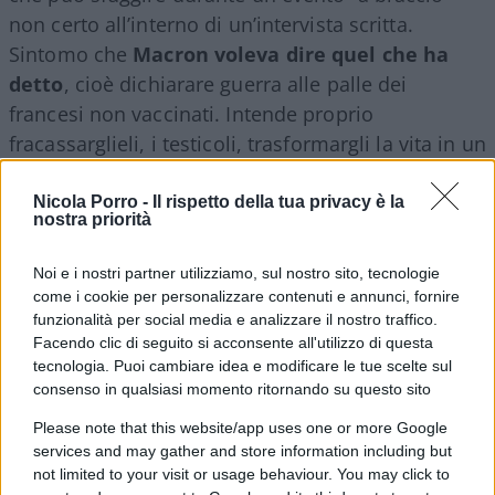
non certo all’interno di un’intervista scritta.
Sintomo che
Macron voleva dire quel che ha
detto
, cioè dichiarare guerra alle palle dei
francesi non vaccinati. Intende proprio
fracassarglieli, i testicoli, trasformargli la vita in un
inferno un po’ come sta facendo il governo
italiano con i cittadini del Belpaese. “Io non sono
Nicola Porro -
Il rispetto della tua privacy è la
nostra priorità
per rompere le scatole ai francesi – ha spiegato
Macron – Sbraito tutto il giorno contro
Noi e i nostri partner utilizziamo, sul nostro sito, tecnologie
l’amministrazione quando si blocca. Ma in questo
come i cookie per personalizzare contenuti e annunci, fornire
caso, i non vaccinati, ho proprio voglia di farli
funzionalità per social media e analizzare il nostro traffico.
Facendo clic di seguito si acconsente all'utilizzo di questa
incazzare. E dunque continueremo a farlo, fino
tecnologia. Puoi cambiare idea e modificare le tue scelte sul
all’ultimo, è questa la strategia”.
consenso in qualsiasi momento ritornando su questo sito
Please note that this website/app uses one or more Google
In Francia arriva il super green
services and may gather and store information including but
pass
not limited to your visit or usage behaviour. You may click to