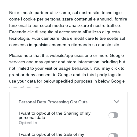
l’operazione per rimuovere i minatori un anno fa,
Noi e i nostri partner utilizziamo, sul nostro sito, tecnologie
l’attuale situazione nel territorio degli Yanomami è
come i cookie per personalizzare contenuti e annunci, fornire
a dir poco catastrofica”. “La situazione delle
funzionalità per social media e analizzare il nostro traffico.
migliaia di Yanomami che vivono sul lato
Facendo clic di seguito si acconsente all'utilizzo di questa
venezuelano del confine è terribile e non riceve
tecnologia. Puoi cambiare idea e modificare le tue scelte sul
consenso in qualsiasi momento ritornando su questo sito
quasi nessuna attenzione da parte dei media”. I
minatori stanno lavorando in nuove aree del
Please note that this website/app uses one or more Google
services and may gather and store information including but
Venezuela con il sostegno della dittatura
not limited to your visit or usage behaviour. You may click to
venezuelana. Attualmente è in corso un’epidemia
grant or deny consent to Google and its third-party tags to
di malaria e molti Yanomami sono morti anche in
use your data for below specified purposes in below Google
consent section.
Venezuela ma i numeri non sono noti.
Personal Data Processing Opt Outs
I want to opt-out of the Sharing of my
Le cifre citate dalla
ong Survival
rappresentano
personal data.
Opted In
quasi certamente una sottostima della situazione
reale, poiché per la loro sicurezza le squadre
I want to opt-out of the Sale of my