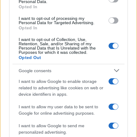
Personal Data.
sanitarie non visitano le aree più remote del
Opted In
territorio dove sono attivi i minatori. Il PCC (Primo
I want to opt-out of processing my
Comando Capitale) e il Comando Vermelho
Personal Data for Targeted Advertising.
(Comando Rosso) sono due delle più grandi bande
Opted In
narcocriminali organizzate del Brasile e dominano
I want to opt-out of Collection, Use,
Retention, Sale, and/or Sharing of my
oggi nelle riserve Yanomami.
Personal Data that Is Unrelated with the
Purposes for which it was collected.
Opted Out
Paolo Manzo, 20 gennaio 2024
Google consents
I want to allow Google to enable storage
related to advertising like cookies on web or
device identifiers in apps.
Tutto sull’America Latina e il suo impatto su
economia e politica del vecchio continente. Iscriviti
I want to allow my user data to be sent to
Google for online advertising purposes.
gratis alla newsletter di Paolo
Manzo
http://paolomanzo.substack.com
. Dopo una
I want to allow Google to send me
settimana se vuoi con un abbonamento di 30 euro
personalized advertising.