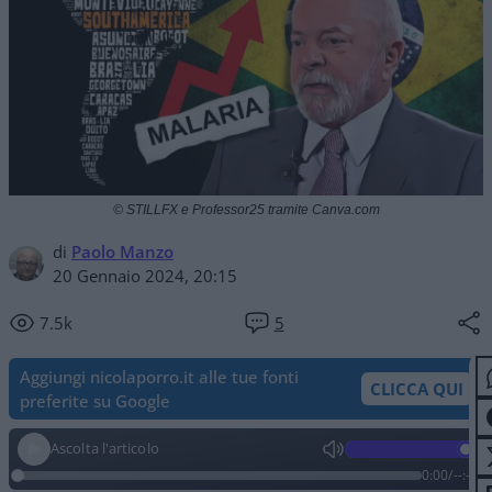
© STILLFX e Professor25 tramite Canva.com
di
Paolo Manzo
20 Gennaio 2024, 20:15
7.5k
5
Aggiungi nicolaporro.it alle tue fonti
CLICCA QUI
preferite su Google
Ascolta l'articolo
0:00
/
--:--