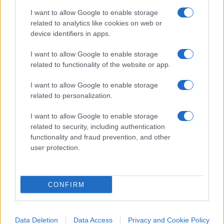
l’anno avrai diritto oltre che alla newsletter a
I want to allow Google to enable storage
webinar e dossier di inchiesta esclusivi.
related to analytics like cookies on web or
device identifiers in apps.
#LULA
#MALARIA
#SUDAMERICA
I want to allow Google to enable storage
related to functionality of the website or app.
5
I want to allow Google to enable storage
Leggi i commenti
related to personalization.
I want to allow Google to enable storage
related to security, including authentication
SEDUTE SATIRICHE
functionality and fraud prevention, and other
Vignetta del 07/08/2026
user protection.
CONFIRM
Vai all'archivio delle vignette
Data Deletion
Data Access
Privacy and Cookie Policy