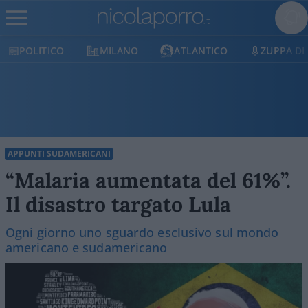
LITICO
MILANO
ATLANTICO
ZUPPA DI PORR
APPUNTI SUDAMERICANI
“Malaria aumentata del 61%”.
Il disastro targato Lula
Ogni giorno uno sguardo esclusivo sul mondo
americano e sudamericano