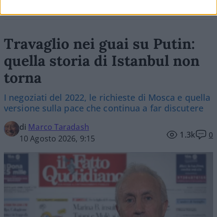
Travaglio nei guai su Putin:
quella storia di Istanbul non
torna
I negoziati del 2022, le richieste di Mosca e quella
versione sulla pace che continua a far discutere
di
Marco Taradash
1.3k
0
10 Agosto 2026, 9:15