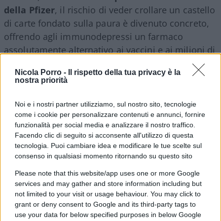
della Pfizer
, il rischio di veder crollare un castello
di carte fondato sulla paura è divenuto concreto,
offrendo agli immunodepressi un farmaco
assolutamente alternativo ai vaccini e ai milioni di
paranoici di ritorno un formidabile placebo contro
Nicola Porro -
Il rispetto della tua privacy è la
la micidiale paura indotta dalla comunicazione del
nostra priorità
terrore. Stando così le cose, forse c’è dell’altro,
oltre la nostra classica elefantocrazia, sotto il
Noi e i nostri partner utilizziamo, sul nostro sito, tecnologie
mistero dell’antivirale scomparso. Nutriamo la
come i cookie per personalizzare contenuti e annunci, fornire
funzionalità per social media e analizzare il nostro traffico.
Speranza che un giorno esso venga svelato.
Facendo clic di seguito si acconsente all'utilizzo di questa
tecnologia. Puoi cambiare idea e modificare le tue scelte sul
consenso in qualsiasi momento ritornando su questo sito
Claudio Romiti, 4 maggio 2022
Please note that this website/app uses one or more Google
services and may gather and store information including but
#ANTIVIRALI
#COVID
not limited to your visit or usage behaviour. You may click to
grant or deny consent to Google and its third-party tags to
Pagina
PAGINA
use your data for below specified purposes in below Google
Successiva
PRECEDENTE