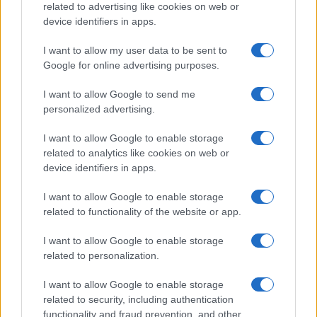
Caso Delmastro, perché è
related to advertising like cookies on web or
giusto limitare l’uso delle
device identifiers in apps.
chat ai pm
I want to allow my user data to be sent to
Google for online advertising purposes.
Un liberale dovrebbe sempre diffidare della
tentazione di sacrificare le garanzie processuali
I want to allow Google to send me
quando il bersaglio è un avversario politico
personalized advertising.
di
Lorenzo Maggi
I want to allow Google to enable storage
1.9k
1
related to analytics like cookies on web or
6 Agosto 2026, 10:32
device identifiers in apps.
I want to allow Google to enable storage
related to functionality of the website or app.
I want to allow Google to enable storage
related to personalization.
I want to allow Google to enable storage
related to security, including authentication
functionality and fraud prevention, and other