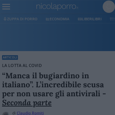
O
ECONOMIA
LIBERILIBRI
SHOP
SOSTIEN
ARTICOLI
LA LOTTA AL COVID
“Manca il bugiardino in
italiano”. L’incredibile scusa
per non usare gli antivirali -
Seconda parte
di
Claudio Romiti