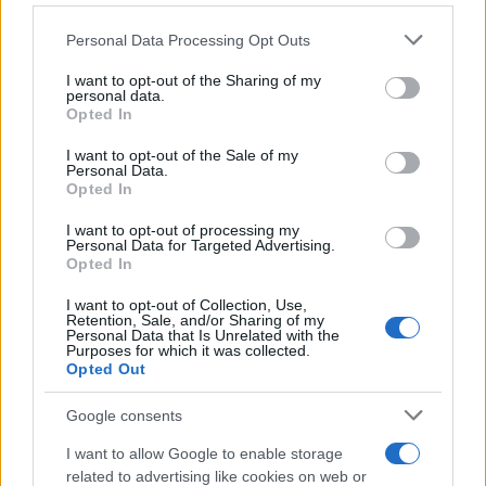
25
Personal Data Processing Opt Outs
Leggi i commenti
I want to opt-out of the Sharing of my
personal data.
Opted In
SEDUTE SATIRICHE
I want to opt-out of the Sale of my
Personal Data.
Vignetta del 07/08/2026
Opted In
I want to opt-out of processing my
Personal Data for Targeted Advertising.
Opted In
Vai all'archivio delle vignette
I want to opt-out of Collection, Use,
Retention, Sale, and/or Sharing of my
Personal Data that Is Unrelated with the
Purposes for which it was collected.
Opted Out
Google consents
L’inquietante tesi sul “patto”
I want to allow Google to enable storage
related to advertising like cookies on web or