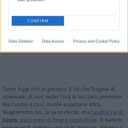
CONFIRM
Data Deletion
Data Access
Privacy and Cookie Policy
Tanto fuggì che lo presero. E lui che fingeva di
smaniare, di non veder l’ora di lasciarsi prendere.
Ma l’uomo è così, inutile aspettarsi altro.
Sbaglieremo noi, io se preferite, ma
l’audizione di
Conte
dopo mesi di finte e controfinte
, di balletti
inverecondi metteva una gran tristezza, almeno a