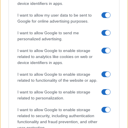
per le restrizioni Covid: ehi
device identifiers in apps.
Conte, parla per te
I want to allow my user data to be sent to
Google for online advertising purposes.
Un passaggio del soliloquio di Giuseppi in
Commissione Covid dice tutto
I want to allow Google to send me
personalized advertising.
di
Max Del Papa
1.7k
0
7 Agosto 2026, 12:32
I want to allow Google to enable storage
related to analytics like cookies on web or
device identifiers in apps.
I want to allow Google to enable storage
related to functionality of the website or app.
I want to allow Google to enable storage
related to personalization.
I want to allow Google to enable storage
related to security, including authentication
functionality and fraud prevention, and other
user protection.