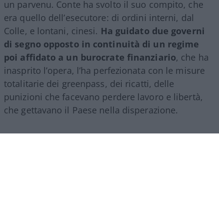
un parvenu. Conte ha svolto il suo compito, che
era quello dell’esecutore: di ordini interni, dal
Colle, e lontani, cinesi.
Ha guidato due governi
di segno opposto in continuità di un regime
poi affidato a un burocrate finanziario
, che ha
inasprito l’opera, l’ha perfezionata con le misure
totalitarie dei greenpass, dei ricatti, delle
punizioni che facevano perdere lavoro e libertà,
che gettavano il Paese nella disperazione.
Ma tutto questo, il parvenu Conte non può
ammetterlo e non solo per banali questioni di
sopravvivenza personale, è proprio che nella sua
formazione leguleia gli manca il senso dello Stato,
della democrazia: a tratti il suo soliloquio, svolto
leggendo un testo da chissà chi elaborato,
ricordava certi deliri mussoliniani: “Abbiamo