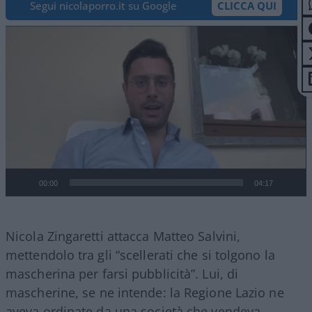
Segui nicolaporro.it su Google
CLICCA QUI
Video
Player
00:00
04:17
Nicola Zingaretti attacca Matteo Salvini,
mettendolo tra gli “scellerati che si tolgono la
mascherina per farsi pubblicità”. Lui, di
mascherine, se ne intende: la Regione Lazio ne
aveva ordinate da una società che vendeva