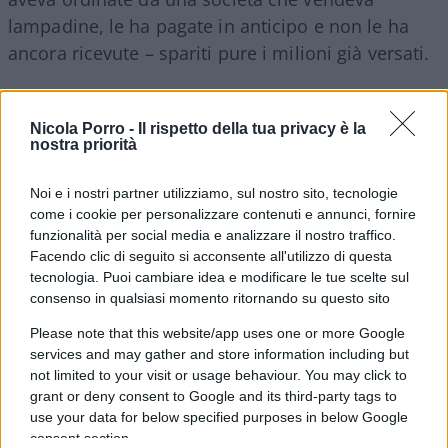
lampadine, le ha pagate in anticipo e non le ha
ancora ricevute – spariti pure i milioni già versati.
Anche Giuseppe Conte s’inserisce nella polemica
Nicola Porro -
Il rispetto della tua privacy è la
sui Dpi e attacca i “negazionisti”. Bella tattica
nostra priorità
orwelliana: si prende un termine che evoca un
orrendo stigma per screditare a prescindere chi
Noi e i nostri partner utilizziamo, sul nostro sito, tecnologie
come i cookie per personalizzare contenuti e annunci, fornire
contesta il regime sanitario. Così, l’uomo che ha
funzionalità per social media e analizzare il nostro traffico.
propiziato l’inciucio giallorosso per impedire che
Facendo clic di seguito si acconsente all'utilizzo di questa
Salvini prendesse i pieni poteri, alla fine, i pieni
tecnologia. Puoi cambiare idea e modificare le tue scelte sul
poteri se l’è assicurati per sé.
consenso in qualsiasi momento ritornando su questo sito
Please note that this website/app uses one or more Google
services and may gather and store information including but
Alessandro Rico, 2 agosto 2020
not limited to your visit or usage behaviour. You may click to
grant or deny consent to Google and its third-party tags to
#MASCHERINE
#NICOLA ZINGARETTI
use your data for below specified purposes in below Google
consent section.