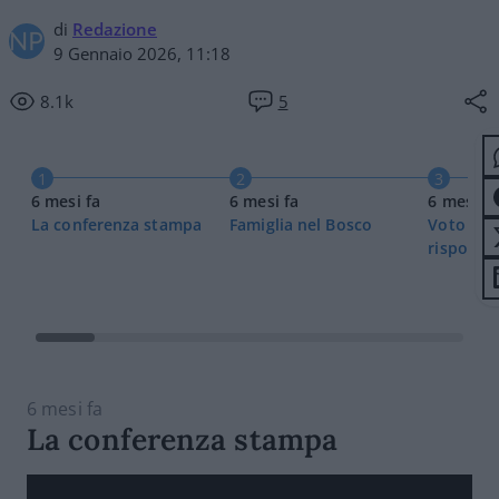
di
Redazione
9 Gennaio 2026, 11:18
8.1k
5
1
2
3
6 mesi fa
6 mesi fa
6 mesi fa
La conferenza stampa
Famiglia nel Bosco
Voto ant
risposta 
6 mesi fa
La conferenza stampa