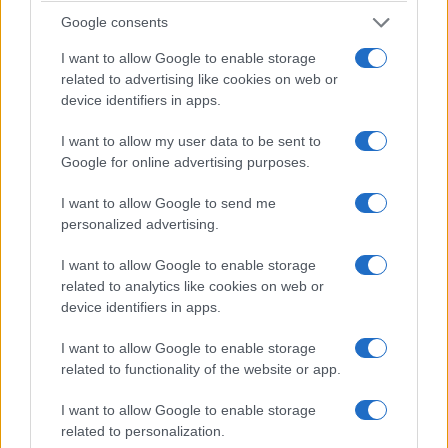
magistrati che operano in quei territori e
Google consents
crediamo di aver contribuito a colmare alcune
I want to allow Google to enable storage
lacune nel nostro ordinamento, tra cui la
related to advertising like cookies on web or
possibilità di arrestare in flagranza un minore
device identifiers in apps.
che sia in possesso di arma da fuoco. Lo dico
I want to allow my user data to be sent to
per ricordare che allora il governo fu accusato
Google for online advertising purposes.
di voler arrestare i minori, ricordo un titolo di
giornale, ‘Il governo vuole arrestare i bimbi’,
I want to allow Google to send me
personalized advertising.
ma non era e non è il nostro intento che è
diametralmente opposto, è quello di salvare i
I want to allow Google to enable storage
minori”.
related to analytics like cookies on web or
device identifiers in apps.
I want to allow Google to enable storage
related to functionality of the website or app.
6 mesi fa
Meloni sulla legge elettorale:
I want to allow Google to enable storage
related to personalization.
serve poter governare