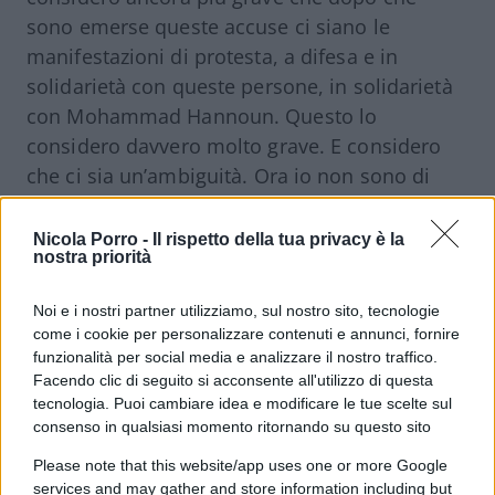
sono emerse queste accuse ci siano le
manifestazioni di protesta, a difesa e in
solidarietà con queste persone, in solidarietà
con Mohammad Hannoun. Questo lo
considero davvero molto grave. E considero
che ci sia un’ambiguità. Ora io non sono di
sinistra, perché se io fossi di sinistra
seguendo quello che la sinistra ha fatto in
Nicola Porro -
Il rispetto della tua privacy è la
nostra priorità
questi ultimi due anni dovrei accusare la
sinistra di complicità nei massacri del 7
Noi e i nostri partner utilizziamo, sul nostro sito, tecnologie
ottobre. Chiaramente io sono una persona
come i cookie per personalizzare contenuti e annunci, fornire
seria e questo non lo faccio, è per dire quanto
funzionalità per social media e analizzare il nostro traffico.
Facendo clic di seguito si acconsente all'utilizzo di questa
siano surreali alcune accuse che vengono
tecnologia. Puoi cambiare idea e modificare le tue scelte sul
mosse e rivolte al governo. Chiaramente sono
consenso in qualsiasi momento ritornando su questo sito
tutti casi che noi monitoriamo, e che le forze
Please note that this website/app uses one or more Google
dell’ordine, che l’intelligence e tutti gli organi
services and may gather and store information including but