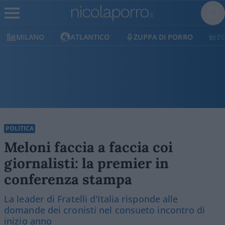
MILANO
ATLANTICO
ZUPPA DI PORRO
E
POLITICA
Meloni faccia a faccia coi
giornalisti: la premier in
conferenza stampa
La leader di Fratelli d'Italia risponde alle
domande dei cronisti nel consueto incontro di
inizio anno