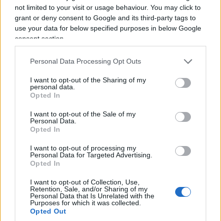
preposti monitorano, e continueremo a farlo
not limited to your visit or usage behaviour. You may click to
perché sappiamo quanto il fenomeno sia reale
grant or deny consent to Google and its third-party tags to
use your data for below specified purposes in below Google
e quanto possa essere pericoloso”.
consent section.
Personal Data Processing Opt Outs
6 mesi fa
I want to opt-out of the Sharing of my
Meloni: "Presto norme anti-
personal data.
Opted In
Maranza"
I want to opt-out of the Sale of my
“Il fenomeno delle gang giovanili e i cosiddetti
Personal Data.
Opted In
maranza continuano a imperversare, perciò
stiamo lavorando a un altro provvedimento
I want to opt-out of processing my
Personal Data for Targeted Advertising.
specifico sul tema che verrà presentato nei
Opted In
prossimi Consigli dei ministri”, ha detto
I want to opt-out of Collection, Use,
Meloni affermando che quanto fatto sinora
Retention, Sale, and/or Sharing of my
Personal Data that Is Unrelated with the
non è abbastanza. “Su Caivani – ha spiegato –
Purposes for which it was collected.
Opted Out
abbiamo raccolto consigli che venivano dai