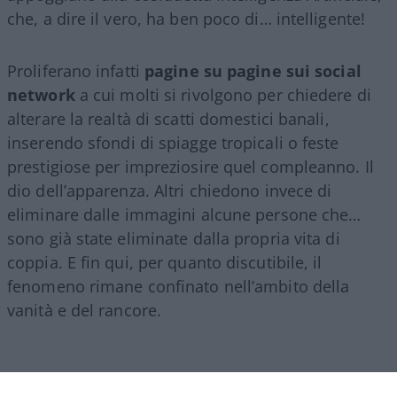
che, a dire il vero, ha ben poco di… intelligente!
Proliferano infatti
pagine su pagine sui social
network
a cui molti si rivolgono per chiedere di
alterare la realtà di scatti domestici banali,
inserendo sfondi di spiagge tropicali o feste
prestigiose per impreziosire quel compleanno. Il
dio dell’apparenza. Altri chiedono invece di
eliminare dalle immagini alcune persone che…
sono già state eliminate dalla propria vita di
coppia. E fin qui, per quanto discutibile, il
fenomeno rimane confinato nell’ambito della
vanità e del rancore.