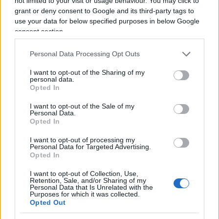
not limited to your visit or usage behaviour. You may click to
immigrazione regolata e legale può essere una
grant or deny consent to Google and its third-party tags to
ricchezza ma quella illegale e incontrollata è un
use your data for below specified purposes in below Google
danno per qualsiasi società”. Sul tema giustizia e
consent section.
migrazione, ha affermato: “Ogni tentativo che
Personal Data Processing Opt Outs
verrà fatto di impedirci di regolare il fenomeno
della migrazione verrà rispedito al mittente. Non
I want to opt-out of the Sharing of my
personal data.
c’è giudice, politico o burocrate che possa
Opted In
impedirci di far rispettare la legge dello Stato
I want to opt-out of the Sale of my
italiano”.
Personal Data.
Opted In
I want to opt-out of processing my
Personal Data for Targeted Advertising.
Leggi anche:
Opted In
I want to opt-out of Collection, Use,
Retention, Sale, and/or Sharing of my
Avete ucciso l’Europa
Personal Data that Is Unrelated with the
Purposes for which it was collected.
Opted Out
Tra le proposte politiche, ha annunciato