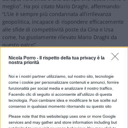
meglio”. Ha poi citato Mario Draghi, affermando:
“L’Ue è sempre più condannata all’irrilevanza
geopolitica, incapace di rispondere efficacemente
alle sfide di competitività poste da Cina e Usa
come, ha giustamente rilevato Mario Draghi da
questo palco”.
Nicola Porro -
Il rispetto della tua privacy è la
Sul suo orientamento politico ha spiegato: “Essere
nostra priorità
conservatori non vuol dire costruire con mattoni
vecchi ma con mattoni nuovi, la nostra casa dove
Noi e i nostri partner utilizziamo, sul nostro sito, tecnologie
come i cookie per personalizzare contenuti e annunci, fornire
costruire con mattoni nuovi è l’Occidente”. E sul
funzionalità per social media e analizzare il nostro traffico.
tema
dell’immigrazione
ha dichiarato: “Abbiamo
Facendo clic di seguito si acconsente all'utilizzo di questa
messo mattoni nuovi sull’immigrazione con una
tecnologia. Puoi cambiare idea e modificare le tue scelte sul
consenso in qualsiasi momento ritornando su questo sito
cornice di serietà e rigore come mai avvenuto
prima”, sottolineando una distinzione tra
Please note that this website/app uses one or more Google
services and may gather and store information including but
immigrazione regolare e irregolare: “Una