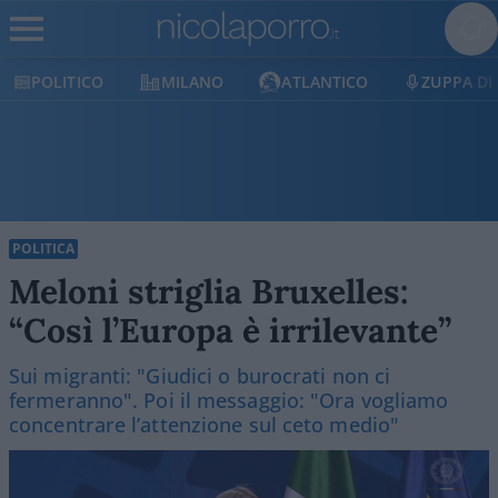
MILANO
ATLANTICO
ZUPPA DI PORRO
POLITICA
Meloni striglia Bruxelles:
“Così l’Europa è irrilevante”
Sui migranti: "Giudici o burocrati non ci
fermeranno". Poi il messaggio: "Ora vogliamo
concentrare l’attenzione sul ceto medio"