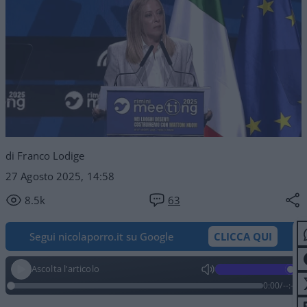
di Franco Lodige
27 Agosto 2025, 14:58
8.5k
63
Segui nicolaporro.it su Google
CLICCA QUI
Ascolta l'articolo
0:00
/
--:--