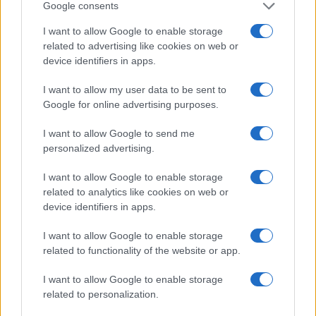
Google consents
l’intenzione di collaborare con il vicepremier
Salvini su un piano per la casa: “Una delle priorità
I want to allow Google to enable storage
con cui intendiamo lavorare con Matteo Salvini
related to advertising like cookies on web or
device identifiers in apps.
che ringrazio è un grande piano casa a prezzi
calmierati per le giovani coppie”. Ha poi aggiunto:
I want to allow my user data to be sent to
“Faremo tutto il necessario a ricostruire una
Google for online advertising purposes.
società amica della famiglia e della natalità”.
I want to allow Google to send me
Meloni ha anche espresso critiche verso alcuni
personalized advertising.
modelli culturali e sociali, affermando: “Non c’è
I want to allow Google to enable storage
nulla di moderno di affittare l’utero di una donna
related to analytics like cookies on web or
povera, nel privare per legge un bambino della
device identifiers in apps.
figura del padre o della madre, o addirittura che i
figli non vanno messi al mondo perché
I want to allow Google to enable storage
related to functionality of the website or app.
inquinano”.
I want to allow Google to enable storage
related to personalization.