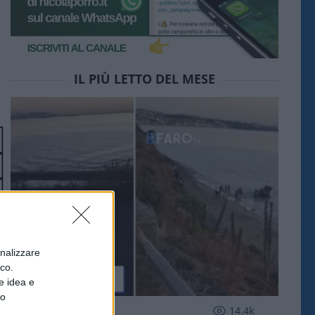
IL PIÙ LETTO DEL MESE
onalizzare
ico.
e idea e
to
ESTERI
14.4k