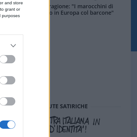
er and store
Meloni aveva ragione: "I marocchini di
to grant or
Ceuta sbarcano in Europa col barcone"
ed purposes
SEDUTE SATIRICHE