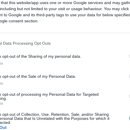
 that this website/app uses one or more Google services and may gath
including but not limited to your visit or usage behaviour. You may click 
 to Google and its third-party tags to use your data for below specifi
ogle consent section.
l Data Processing Opt Outs
o opt-out of the Sharing of my personal data.
In
ferite su Google
CLICCA QUI
o opt-out of the Sale of my Personal Data.
In
to opt-out of processing my Personal Data for Targeted
0:00
/
--:--
ing.
In
curatore speciale Robert Hur, infatti, ha
ene che il Presidente degli Stati Uniti
o opt-out of Collection, Use, Retention, Sale, and/or Sharing
ersonal Data that Is Unrelated with the Purposes for which it
tato, avrebbe “facoltà limitate” e
lected.
Out