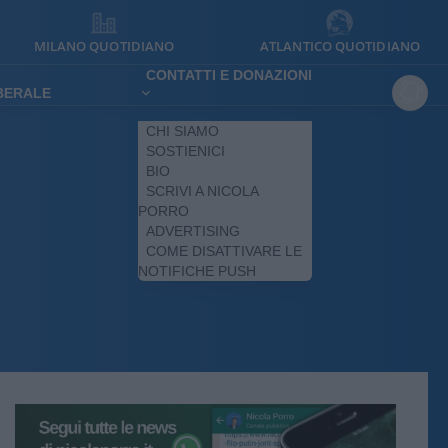
MILANO QUOTIDIANO
ATLANTICO QUOTIDIANO
CONTATTI E DONAZIONI
IBERALE
CHI SIAMO
SOSTIENICI
BIO
SCRIVI A NICOLA
PORRO
ADVERTISING
COME DISATTIVARE LE
NOTIFICHE PUSH