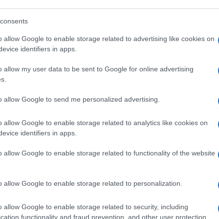
 non ricorderebbe quando è stato
lio.
consents
o allow Google to enable storage related to advertising like cookies on
evice identifiers in apps.
’ultima in ordine di tempo: il presidente Usa
d nel 2021 in Germania, benché l’ex
o allow my user data to be sent to Google for online advertising
s.
 soprattutto, ovviamente, non è mai stato
to allow Google to send me personalized advertising.
o allow Google to enable storage related to analytics like cookies on
evice identifiers in apps.
rocuratore certifica il declino mentale
o allow Google to enable storage related to functionality of the website
o allow Google to enable storage related to personalization.
oggi e, purtroppo per Biden, proprio nel
o allow Google to enable storage related to security, including
 alle accuse del report del procuratore. In
cation functionality and fraud prevention, and other user protection.