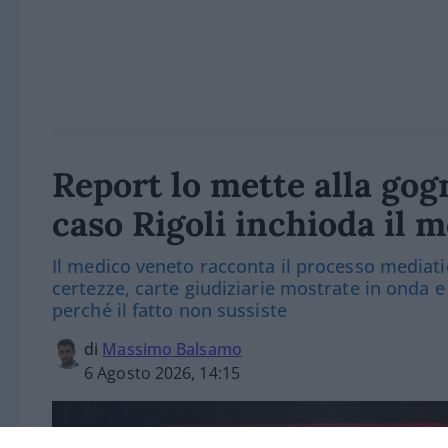
Report lo mette alla gogna
caso Rigoli inchioda il 
Il medico veneto racconta il processo mediati
certezze, carte giudiziarie mostrate in onda e
perché il fatto non sussiste
di
Massimo Balsamo
6 Agosto 2026, 14:15