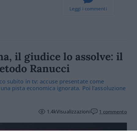
Leggi i commenti
, il giudice lo assolve: il
metodo Ranucci
co subito in tv: accuse presentate come
 una pista economica ignorata. Poi l’assoluzione
1.4k
Visualizzazioni
1
commento