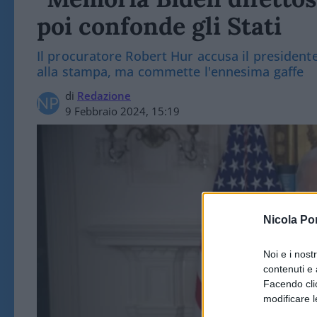
poi confonde gli Stati
Il procuratore Robert Hur accusa il presidente 
alla stampa, ma commette l'ennesima gaffe
di
Redazione
9 Febbraio 2024, 15:19
Nicola Po
Noi e i nost
contenuti e 
Facendo clic
modificare l