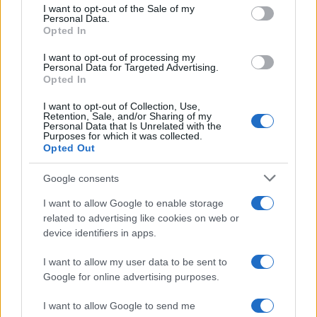
I want to opt-out of the Sale of my
Regioni governate dalla sinistra
, che hanno
Personal Data.
contestato l’esistenza di una situazione critica”. La
Opted In
fonte poi prosegue e conclude: “In questo modo,
I want to opt-out of processing my
proprio in quelle Regioni non si sono potute
Personal Data for Targeted Advertising.
Opted In
attivare le procedure accelerate e derogatorie per
creare adeguate strutture di accoglienza. Se c’è
I want to opt-out of Collection, Use,
Retention, Sale, and/or Sharing of my
una situazione di difficoltà, perché i governatori di
Personal Data that Is Unrelated with the
Purposes for which it was collected.
sinistra non hanno aderito allo Stato di
Opted Out
emergenza? I sindaci non si parlano con i loro
Google consents
governatori?”.
I want to allow Google to enable storage
related to advertising like cookies on web or
device identifiers in apps.
Ma le proteste dei sindaci emiliani, affiancati a
I want to allow my user data to be sent to
quelle del presidente Bonaccini, hanno smosso
Google for online advertising purposes.
Palazzo Chigi, il quale alla fine ha “ceduto” la linea
decidendo di
dirottare i 100 migranti
che oggi
I want to allow Google to send me