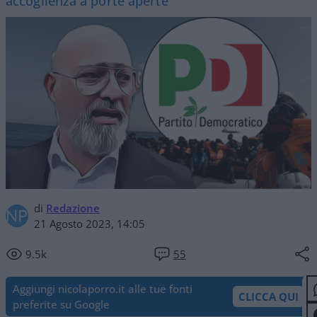
accoglienza a porte aperte
di
Redazione
21 Agosto 2023, 14:05
9.5k
55
Aggiungi nicolaporro.it alle tue fonti
CLICCA QUI
preferite su Google