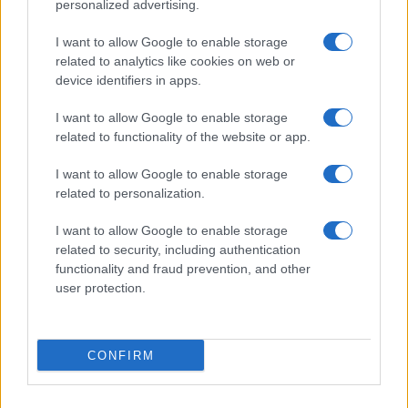
personalized advertising.
sarebbero dovuti partire dalla Sicilia per
raggiungere la città di Bologna: in definitiva, 75
I want to allow Google to enable storage
andranno in Campania e 25 in Calabria.
related to analytics like cookies on web or
device identifiers in apps.
Emergenza sbarchi
I want to allow Google to enable storage
related to functionality of the website or app.
Nel frattempo, dopo l’arrivo di quasi 2.500
I want to allow Google to enable storage
migranti sulle coste italiane, da poche ore sono
related to personalization.
iniziati i trasferimenti del primo gruppo di 450
migranti sul traghetto di linea
Galaxy
verso Porto
I want to allow Google to enable storage
Empedocle. ieri sera, invece, 420 persone sono
related to security, including authentication
functionality and fraud prevention, and other
state trasferite a Trapani con la motonave
user protection.
“Lampedusa”, accanto a ulteriori 230 migranti che
raggiungeranno Porto Empedocle con la nave
Cossyra.
CONFIRM