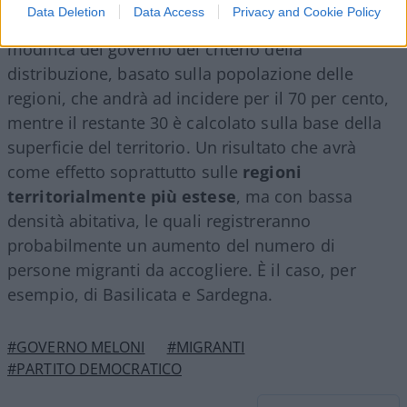
Data Deletion
Data Access
Privacy and Cookie Policy
Numeri preoccupanti, che arrivano dopo la
modifica del governo del criterio della
distribuzione, basato sulla popolazione delle
regioni, che andrà ad incidere per il 70 per cento,
mentre il restante 30 è calcolato sulla base della
superficie del territorio. Un risultato che avrà
come effetto soprattutto sulle
regioni
territorialmente più estese
, ma con bassa
densità abitativa, le quali registreranno
probabilmente un aumento del numero di
persone migranti da accogliere. È il caso, per
esempio, di Basilicata e Sardegna.
#GOVERNO MELONI
#MIGRANTI
#PARTITO DEMOCRATICO