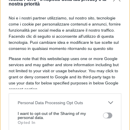
centrodestra italiano governi il Paese da soli dieci
nostra priorità
mesi, a fronte di
dieci anni di esecutivi tecnici e
di sinistra
. Ma è lo stesso Viminale ad aver
Noi e i nostri partner utilizziamo, sul nostro sito, tecnologie
rispedito le accuse al mittente: quella dei sindaci
come i cookie per personalizzare contenuti e annunci, fornire
funzionalità per social media e analizzare il nostro traffico.
e degli amministratori locali del Pd è una
Facendo clic di seguito si acconsente all'utilizzo di questa
“polemica surreale”: se ci sono difficoltà
tecnologia. Puoi cambiare idea e modificare le tue scelte sul
nell’accoglienza dei migranti è perché i Presidenti
consenso in qualsiasi momento ritornando su questo sito
di Regione piddini “hanno deciso di
non
Please note that this website/app uses one or more Google
proclamare lo stato di emergenza
”. Una
services and may gather and store information including but
risposta fatta ieri trapelare alle agenzie di
not limited to your visit or usage behaviour. You may click to
grant or deny consent to Google and its third-party tags to
stampa.
use your data for below specified purposes in below Google
consent section.
E ancora, come sottolinea all’
Adnkronos
una fonte
Personal Data Processing Opt Outs
qualificata del ministero dell’Interno: “Lo Stato di
emergenza decretato dal Governo, anche proprio
I want to opt-out of the Sharing of my
personal data.
per aiutare i territori a reggere meglio l’urto
Opted In
dell’accoglienza è stato infatti
rifiutato dalle