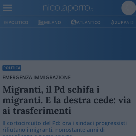
CO
MILANO
ATLANTICO
ZUPPA DI PORRO
POLITICA
EMERGENZA IMMIGRAZIONE
Migranti, il Pd schifa i
migranti. E la destra cede: via
ai trasferimenti
Il cortocircuito del Pd: ora i sindaci progressisti
rifiutano i migranti, nonostante anni di