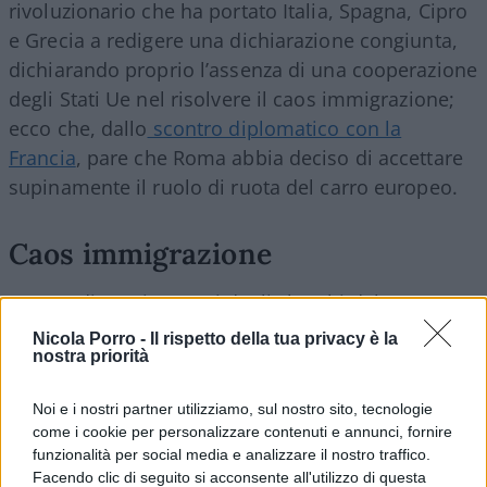
rivoluzionario che ha portato Italia, Spagna, Cipro
e Grecia a redigere una dichiarazione congiunta,
dichiarando proprio l’assenza di una cooperazione
degli Stati Ue nel risolvere il caos immigrazione;
ecco che, dallo
scontro diplomatico con la
Francia
, pare che Roma abbia deciso di accettare
supinamente il ruolo di ruota del carro europeo.
Caos immigrazione
Se guardiamo i numeri degli sbarchi del
Dipartimento della Pubblica Sicurezza di questi
Nicola Porro -
Il rispetto della tua privacy è la
nostra priorità
primi 12 giorni del 2023, si nota come i migranti
sbarcati in meno di due settimane siano ben
Noi e i nostri partner utilizziamo, sul nostro sito, tecnologie
3.746
, a fronte dei 378 dell’anno scorso. Il picco
come i cookie per personalizzare contenuti e annunci, fornire
massimo di sbarchi è stato raggiunto
funzionalità per social media e analizzare il nostro traffico.
essenzialmente in tre date: 1, 2 e 3 gennaio, dove
Facendo clic di seguito si acconsente all'utilizzo di questa