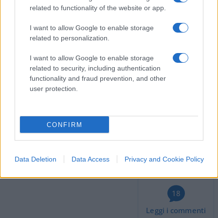
Sicilia, dopo l’allarme lanciato dal sindaco di
related to functionality of the website or app.
Lampedusa, che ha visto arrivare sull’isola più di
3mila migranti in una sola settimana
.
I want to allow Google to enable storage
related to personalization.
Piantedosi ha assicurato che le due regioni –
Sicilia e Calabria – non saranno più dei “campi
I want to allow Google to enable storage
profughi”; ma pare che la realtà, fino ad oggi,
related to security, including authentication
functionality and fraud prevention, and other
abbia dimostrato uno scenario opposto. Speriamo
user protection.
solo di sbagliarci.
Matteo Milanesi, 12 gennaio 2023
CONFIRM
#GOVERNO MELONI
#IMMIGRAZIONE
Data Deletion
Data Access
Privacy and Cookie Policy
#MATTEO PIANTEDOSI
#ONG
18
Leggi i commenti