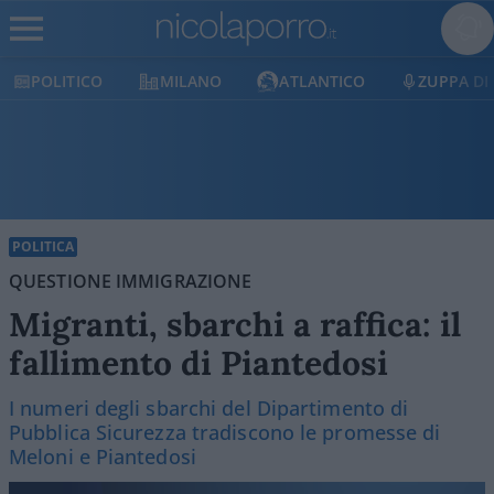
POLITICO
MILANO
ATLANTICO
ZUPPA DI 
POLITICA
QUESTIONE IMMIGRAZIONE
Migranti, sbarchi a raffica: il
fallimento di Piantedosi
I numeri degli sbarchi del Dipartimento di
Pubblica Sicurezza tradiscono le promesse di
Meloni e Piantedosi