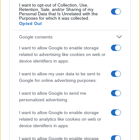
I want to opt-out of Collection, Use,
Retention, Sale, and/or Sharing of my
Clicca qui per consultare i dati del Dipartimento
Personal Data that Is Unrelated with the
Purposes for which it was collected.
della Pubblica Sicurezza
Opted Out
Google consents
Fallimento di Piantedosi?
I want to allow Google to enable storage
È il fallimento della gestione Piantedosi? Ancora
related to advertising like cookies on web or
device identifiers in apps.
presto per dirlo. Sicuramente, se guardiamo il lato
numerico, le azioni di questi primi due mesi
I want to allow my user data to be sent to
sembrano prendere un’altra strada rispetto alle
Google for online advertising purposes.
promesse elettorali, soprattutto della parte di
I want to allow Google to send me
centrodestra che richiedeva addirittura il blocco
personalized advertising.
navale nel Mediterraneo.
I want to allow Google to enable storage
related to analytics like cookies on web or
device identifiers in apps.
Nel frattempo, il ministro dell’Interno è sceso in
I want to allow Google to enable storage