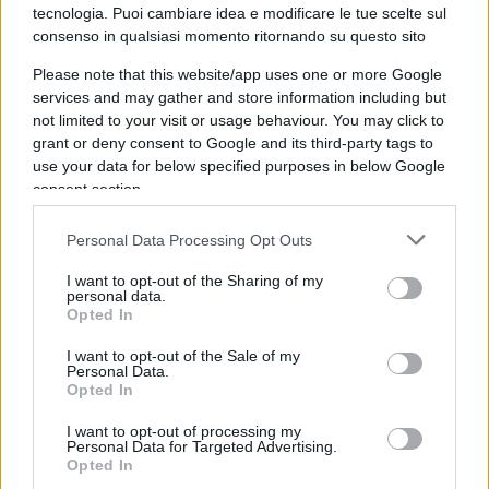
tecnologia. Puoi cambiare idea e modificare le tue scelte sul
in quest’ultima si è arrivati a quasi 1.200 migranti
consenso in qualsiasi momento ritornando su questo sito
su suolo italiano.
Please note that this website/app uses one or more Google
services and may gather and store information including but
not limited to your visit or usage behaviour. You may click to
Una differenza spaventosa, soprattutto se
grant or deny consent to Google and its third-party tags to
use your data for below specified purposes in below Google
prendiamo in considerazione i primi giorni di
consent section.
gennaio 2020, quando la Cina stava ancora
riuscendo a nascondere il dilagare del Covid
Personal Data Processing Opt Outs
all’Occidente ed all’Oms. In questo caso, il
I want to opt-out of the Sharing of my
numero di stranieri sbarcati è stato pari a 340,
personal data.
Opted In
ancora meno rispetto al 2021
. Per di più, il
numero più cospicuo di rifugiati proviene dal
I want to opt-out of the Sale of my
Personal Data.
Pakistan, quindi neanche uno Stato sulle coste
Opted In
africane, alle porte dell’Africa, che per molti anni
I want to opt-out of processing my
ha rappresentato la tesi migratoria della sinistra:
Personal Data for Targeted Advertising.
Opted In
o li salviamo, o li lasciamo morire in mare.