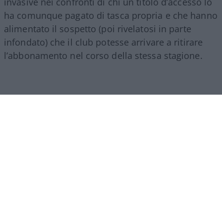
invasive nei confronti di chi un titolo d’accesso lo
ha comunque pagato di tasca propria e che hanno
alimentato il sospetto (poi rivelatosi in parte
infondato) che il club potesse arrivare a ritirare
l’abbonamento nel corso della stessa stagione.