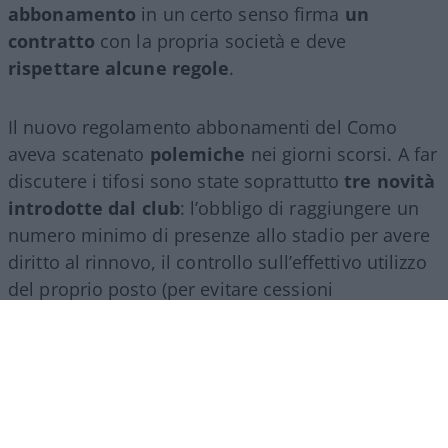
abbonamento
in un certo senso firma
un
contratto
con la propria società e deve
rispettare alcune regole
.
Il nuovo regolamento abbonamenti del Como
aveva scatenato
polemiche
nei giorni scorsi. A far
discutere i tifosi sono state soprattutto
tre novità
introdotte dal club
: l’obbligo di raggiungere un
numero minimo di presenze allo stadio per avere
diritto al rinnovo, il controllo sull’effettivo utilizzo
del proprio posto (per evitare cessioni
sistematiche ad altri) e, non ultimo, il divieto per
gli abbonati di indossare i colori della squadra
avversaria. Regole percepite da molti come troppo
invasive nei confronti di chi un titolo d’accesso lo
ha comunque pagato di tasca propria e che hanno