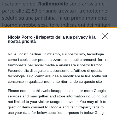
I carabinieri del
Radiomobile
sono arrivati nel
parco alle 22.53 e hanno trovato il trentottenne
seduto su una panchina. In un primo momento
l’uomo avrebbe seguito le indicazioni dei militari,
rimanendo fermo e mostrando le mani.
Nicola Porro -
Il rispetto della tua privacy è la
Improvvisamente, però, si sarebbe alzato
nostra priorità
infilando una mano nella tasca destra dei
pantaloni, dove custodiva il coltello. I carabinieri
Noi e i nostri partner utilizziamo, sul nostro sito, tecnologie
sono riusciti a bloccarlo prima che potesse aprire
come i cookie per personalizzare contenuti e annunci, fornire
funzionalità per social media e analizzare il nostro traffico.
la lama. A quel punto il trentottenne avrebbe
Facendo clic di seguito si acconsente all'utilizzo di questa
reagito violentemente, sferrando
calci e pugni,
tecnologia. Puoi cambiare idea e modificare le tue scelte sul
sputando contro i militari e aggrappandosi ai
consenso in qualsiasi momento ritornando su questo sito
loro cinturoni
. Avrebbe inoltre tentato di estrarre
Please note that this website/app uses one or more Google
una
pistola d’ordinanza dalla fondina di uno
services and may gather and store information including but
dei carabinieri
, senza riuscirci. Durante la
not limited to your visit or usage behaviour. You may click to
grant or deny consent to Google and its third-party tags to
colluttazione ha fatto cadere a terra un militare e
use your data for below specified purposes in below Google
lo ha morso all’avambraccio destro. Solo dopo