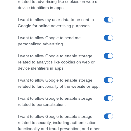
related to advertising like cookies on web or
avrebbe continuato a pronunciare frasi
device identifiers in apps.
sconnesse. Nel referto medico è stata annotata
anche una dichiarazione del tenore: «Sono un
I want to allow my user data to be sent to
Google for online advertising purposes.
affiliato dell’Isis, stasera dovevo uccidere dieci
persone». Il medico lo ha comunque dimesso
I want to allow Google to send me
senza formulare alcuna prognosi.
Le parole
personalized advertising.
dell’uomo, per quanto allarmanti, vengono
I want to allow Google to enable storage
considerate nel quadro di un
comportamento
related to analytics like cookies on web or
apparentemente delirante
. Al momento non
device identifiers in apps.
risultano riscontri su legami con ambienti jihadisti
I want to allow Google to enable storage
o su un progetto concreto di attentato.
related to functionality of the website or app.
Irregolare e identificato con tre
I want to allow Google to enable storage
related to personalization.
alias
I want to allow Google to enable storage
related to security, including authentication
functionality and fraud prevention, and other
Dagli accertamenti nelle banche dati delle forze