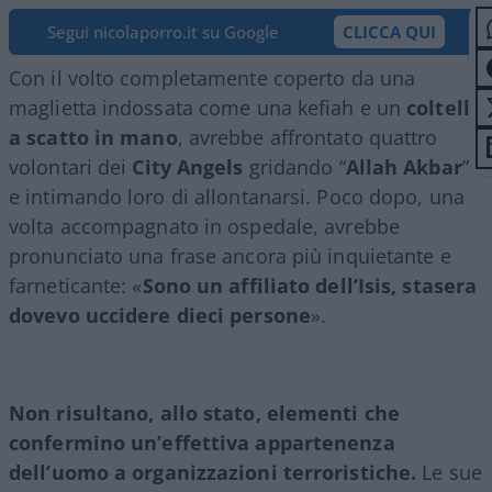
Segui nicolaporro.it su Google
CLICCA QUI
Con il volto completamente coperto da una
maglietta indossata come una kefiah e un
coltello
a scatto in mano
, avrebbe affrontato quattro
volontari dei
City Angels
gridando “
Allah Akbar
”
e intimando loro di allontanarsi. Poco dopo, una
volta accompagnato in ospedale, avrebbe
pronunciato una frase ancora più inquietante e
farneticante: «
Sono un affiliato dell’Isis, stasera
dovevo uccidere dieci persone
».
Non risultano, allo stato, elementi che
confermino un’effettiva appartenenza
dell’uomo a organizzazioni terroristiche.
Le sue