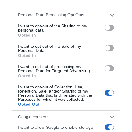
consent section.
una lunga resistenza è stato immobilizzato e
ammanettato. D’intesa con il pubblico ministero
Personal Data Processing Opt Outs
di turno
Paolo Pietro Mazza
, l’uomo è stato
I want to opt-out of the Sharing of my
personal data.
fermato con le accuse di
resistenza e lesioni a
Opted In
pubblico ufficiale, porto abusivo del coltello e
minacce nei confronti dei City Angels
.
I want to opt-out of the Sale of my
Personal Data.
Opted In
In ospedale la frase sull’Isis e
I want to opt-out of processing my
Personal Data for Targeted Advertising.
sulle “dieci persone”
Opted In
Sia il trentottenne sia il carabiniere rimasto ferito
I want to opt-out of Collection, Use,
Retention, Sale, and/or Sharing of my
sono stati portati all’ospedale
Fatebenefratelli
. Il
Personal Data that Is Unrelated with the
Purposes for which it was collected.
militare è stato dimesso nella notte con una
Opted Out
prognosi di cinque giorni
per alcune abrasioni al
Google consents
ginocchio e per la ferita provocata dal morso.
Durante la permanenza in ospedale, l’egiziano
I want to allow Google to enable storage