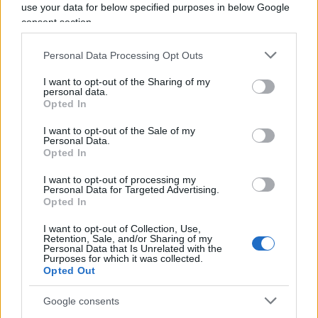
Barozzi per lavori nella sede principale.
use your data for below specified purposes in below Google
consent section.
Nel giro di un minuto sono arrivati sul posto
Personal Data Processing Opt Outs
ambulanza, automedica di Areu e una pattuglia
della polizia. Gli agenti hanno preso in consegna
I want to opt-out of the Sharing of my
personal data.
la lettera e informato il pm di turno, mentre i
Opted In
soccorritori hanno attivato il kit neonato e
I want to opt-out of the Sale of my
trasportato il bambino al Papa Giovanni. I medici
Personal Data.
Opted In
del pronto soccorso hanno confermato le buone
condizioni del piccolo, che in tarda mattinata
I want to opt-out of processing my
Personal Data for Targeted Advertising.
aveva già mangiato. In ospedale è stato chiamato
Opted In
Pietro
, nome provvisorio in attesa della
I want to opt-out of Collection, Use,
registrazione all’anagrafe, prevista entro dieci
Retention, Sale, and/or Sharing of my
Personal Data that Is Unrelated with the
giorni salvo eventuali sviluppi.
Purposes for which it was collected.
Opted Out
“La mamma deve sapere che trova
Google consents