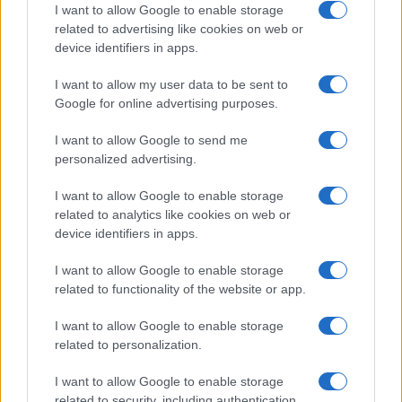
una situazione sicura e anonima”
I want to allow Google to enable storage
related to advertising like cookies on web or
device identifiers in apps.
“La mamma deve sapere che qui trova una
I want to allow my user data to be sent to
situazione sicura e totalmente anonima”
,
Google for online advertising purposes.
sottolinea ancora Sforza. La struttura garantisce
che nessuno possa vedere chi lascia il bambino,
I want to allow Google to send me
personalized advertising.
né dall’interno né dall’esterno. Oltre alla
possibilità di partorire in anonimato in ospedale,
I want to allow Google to enable storage
la Culla per la vita rappresenta un’ulteriore
related to analytics like cookies on web or
device identifiers in apps.
opzione, con informazioni disponibili in otto
lingue. Lasciare un neonato nella Culla non
I want to allow Google to enable storage
costituisce reato di abbandono di minore, proprio
related to functionality of the website or app.
perché il sistema è pensato per assicurare
I want to allow Google to enable storage
soccorso immediato e tutela del bambino.
related to personalization.
I want to allow Google to enable storage
Il neonato è in buone condizioni
related to security, including authentication