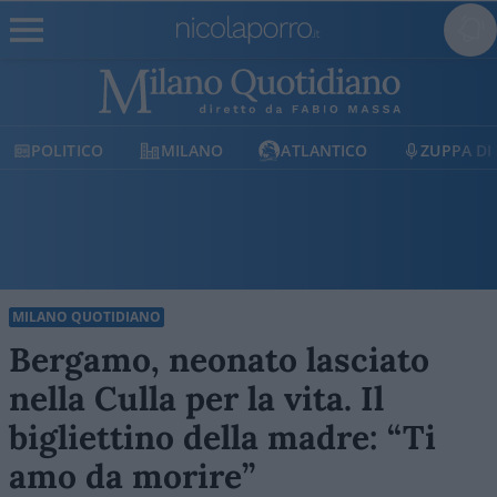
POLITICO
MILANO
ATLANTICO
ZUPPA DI
MILANO QUOTIDIANO
Bergamo, neonato lasciato
nella Culla per la vita. Il
bigliettino della madre: “Ti
amo da morire”