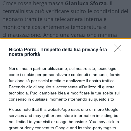
Croce rossa bergamasca
Gianluca Sforza
. Il
centralinista può verificare subito le condizioni del
neonato tramite una telecamera interna e
monitorare costantemente temperatura e
climatizzazione. Anche una variazione minima
attiva automaticamente i sistemi di allerta.
Nicola Porro -
Il rispetto della tua privacy è la
nostra priorità
Questa mattina sono scattati
Noi e i nostri partner utilizziamo, sul nostro sito, tecnologie
come i cookie per personalizzare contenuti e annunci, fornire
contemporaneamente il campanello interno,
funzionalità per social media e analizzare il nostro traffico.
l’allarme sul computer dell’operatore e il sistema
Facendo clic di seguito si acconsente all'utilizzo di questa
di controllo video. La centralinista ha avvisato il
tecnologia. Puoi cambiare idea e modificare le tue scelte sul
112, che ha attivato l’ambulanza più vicina: un
consenso in qualsiasi momento ritornando su questo sito
mezzo della stessa Croce rossa,
Please note that this website/app uses one or more Google
temporaneamente dislocato all’interno
services and may gather and store information including but
not limited to your visit or usage behaviour. You may click to
dell’Accademia della Guardia di Finanza in largo
grant or deny consent to Google and its third-party tags to