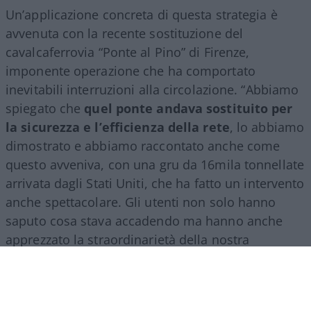
Un’applicazione concreta di questa strategia è
avvenuta con la recente sostituzione del
cavalcaferrovia “Ponte al Pino” di Firenze,
imponente operazione che ha comportato
inevitabili interruzioni alla circolazione. “Abbiamo
spiegato che
quel ponte andava sostituito per
la sicurezza e l’efficienza della rete
, lo abbiamo
dimostrato e abbiamo raccontato anche come
questo avveniva, con una gru da 16mila tonnellate
arrivata dagli Stati Uniti, che ha fatto un intervento
anche spettacolare. Gli utenti non solo hanno
saputo cosa stava accadendo ma hanno anche
apprezzato la straordinarietà della nostra
ingegneria”, ha raccontato Inchingolo.
Il racconto del Gruppo Fs, ha aggiunto l’esperto, si