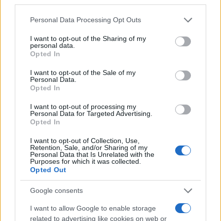
nuova sindaca Nizzola
Personal Data Processing Opt Outs
Il blackout arriva in un momento politicamente
I want to opt-out of the Sharing of my
personal data.
delicato per Bollate. La nuova sindaca
Carolina
Opted In
Nizzola
è all’inizio del suo mandato e si trova
I want to opt-out of the Sale of my
subito davanti a
un’emergenza concreta
, con
Personal Data.
Opted In
ricadute immediate sulla vita quotidiana dei
cittadini. La sindaca ha seguito l’evoluzione della
I want to opt-out of processing my
Personal Data for Targeted Advertising.
situazione mantenendo i contatti con
Prefettura
Opted In
e gestore della rete
, ma il punto politico resta
I want to opt-out of Collection, Use,
aperto: per molti
residenti
il problema non è
Retention, Sale, and/or Sharing of my
Personal Data that Is Unrelated with the
stato soltanto restare senza corrente, ma
sentirsi
Purposes for which it was collected.
senza riferimenti
.
Opted Out
Google consents
I want to allow Google to enable storage
Un punto informativo, aggiornamenti regolari sui
related to advertising like cookies on web or