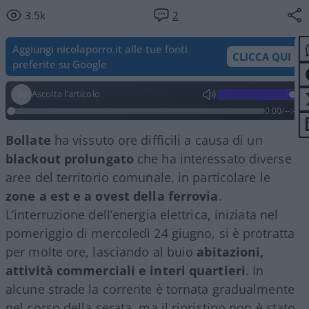
3.5k
2
Aggiungi nicolaporro.it alle tue fonti
CLICCA QUI
preferite su Google
Ascolta l'articolo
0:00
/
--:--
Bollate
ha vissuto ore difficili a causa di un
blackout prolungato
che ha interessato diverse
aree del territorio comunale, in particolare le
zone a est e a ovest della ferrovia
.
L’interruzione dell’energia elettrica, iniziata nel
pomeriggio di mercoledì 24 giugno, si è protratta
per molte ore, lasciando al buio
abitazioni,
attività commerciali e interi quartieri
. In
alcune strade la corrente è tornata gradualmente
nel corso della serata, ma il ripristino non è stato