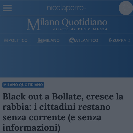
TICO
MILANO
ATLANTICO
ZUPPA DI PORRO
MILANO QUOTIDIANO
Black out a Bollate, cresce la
rabbia: i cittadini restano
senza corrente (e senza
informazioni)