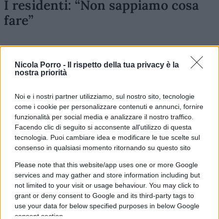
I residenti: “Non sappiamo cosa
fare”
Nonostante gli interventi, per diverse ore molti
Nicola Porro -
Il rispetto della tua privacy è la
residenti hanno denunciato
l’assenza di
nostra priorità
informazioni chiare
, di aggiornamenti tempestivi
e di indicazioni precise sui tempi di ritorno alla
Noi e i nostri partner utilizziamo, sul nostro sito, tecnologie
come i cookie per personalizzare contenuti e annunci, fornire
normalità. Il malcontento si è concentrato non
funzionalità per social media e analizzare il nostro traffico.
solo sul gestore della rete, ma anche sulla
Facendo clic di seguito si acconsente all'utilizzo di questa
gestione istituzionale dell’emergenza. In una crisi
tecnologia. Puoi cambiare idea e modificare le tue scelte sul
di questo tipo, infatti,
non basta riparare il
consenso in qualsiasi momento ritornando su questo sito
guasto: serve anche una comunicazione
Please note that this website/app uses one or more Google
pubblica costante, visibile e facilmente
services and may gather and store information including but
not limited to your visit or usage behaviour. You may click to
accessibile
.
grant or deny consent to Google and its third-party tags to
use your data for below specified purposes in below Google
Il primo banco di prova per la
consent section.