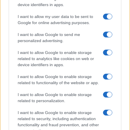
canali ufficiali e una presenza istituzionale
device identifiers in apps.
riconoscibile possono fare la differenza tra
un
I want to allow my user data to be sent to
disservizio grave
e
una crisi percepita come
Google for online advertising purposes.
abbandono
. Per questo il blackout diventa anche
un test sulla capacità dell’amministrazione di
I want to allow Google to send me
personalized advertising.
gestire l’emergenza non solo sul piano operativo,
ma anche su quello dell’ascolto e della
I want to allow Google to enable storage
trasparenza.
related to analytics like cookies on web or
device identifiers in apps.
Il precedente di San Giuliano
I want to allow Google to enable storage
related to functionality of the website or app.
Milanese
I want to allow Google to enable storage
Il caso di Bollate si inserisce in un quadro più
related to personalization.
ampio di criticità che ha colpito l’area
I want to allow Google to enable storage
metropolitana milanese negli ultimi giorni. Nel
related to security, including authentication
fine settimana,
San Giuliano Milanese è rimasta
functionality and fraud prevention, and other
alle prese con blackout ripetuti e prolungati