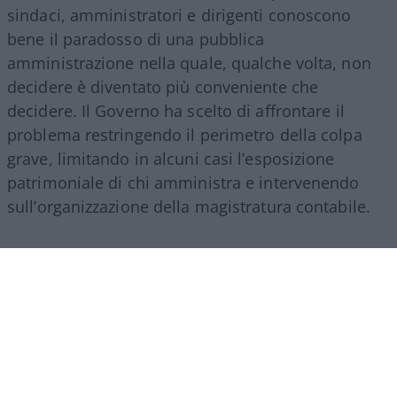
sindaci, amministratori e dirigenti conoscono
bene il paradosso di una pubblica
amministrazione nella quale, qualche volta, non
decidere è diventato più conveniente che
decidere. Il Governo ha scelto di affrontare il
problema restringendo il perimetro della colpa
grave, limitando in alcuni casi l’esposizione
patrimoniale di chi amministra e intervenendo
sull’organizzazione della magistratura contabile.