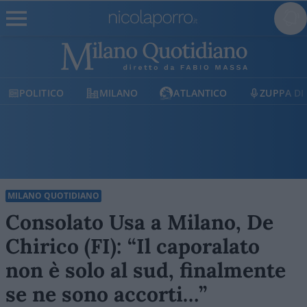
POLITICO
MILANO
ATLANTICO
ZUPPA DI
MILANO QUOTIDIANO
Consolato Usa a Milano, De
Chirico (FI): “Il caporalato
non è solo al sud, finalmente
se ne sono accorti…”