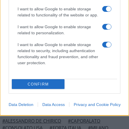
Da esponente di Forza Italia, quali misure
I want to allow Google to enable storage
related to functionality of the website or app.
proporrebbe per rafforzare la lotta al
caporalato nei grandi cantieri urbani?
I want to allow Google to enable storage
Quando ci sono dei cantieri, vengono presentate
related to personalization.
delle documentazioni e bisognerebbe che ci siano
I want to allow Google to enable storage
dei controlli da parte degli uffici comunali sui
related to security, including authentication
cantieri veri e propri, per verificare determinate
functionality and fraud prevention, and other
condizioni. Pur nella consapevolezza della
user protection.
mancanza di personale.
CONFIRM
Nicolaporro.it è anche su Whatsapp. È
sufficiente
cliccare qui
per iscriversi al canale ed
essere sempre aggiornati (gratis).
Data Deletion
Data Access
Privacy and Cookie Policy
#ALESSANDRO DE CHIRICO
#CAPORALATO
#CONSOLATO USA
#FORZA ITALIA
#MILANO