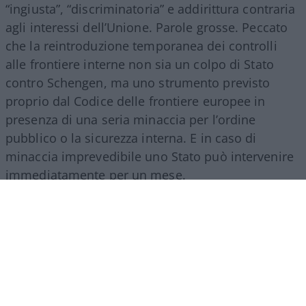
“ingiusta”, “discriminatoria” e addirittura contraria
agli interessi dell’Unione. Parole grosse. Peccato
che la reintroduzione temporanea dei controlli
alle frontiere interne non sia un colpo di Stato
contro Schengen, ma uno strumento previsto
proprio dal Codice delle frontiere europee in
presenza di una seria minaccia per l’ordine
pubblico o la sicurezza interna. E in caso di
minaccia imprevedibile uno Stato può intervenire
immediatamente per un mese.