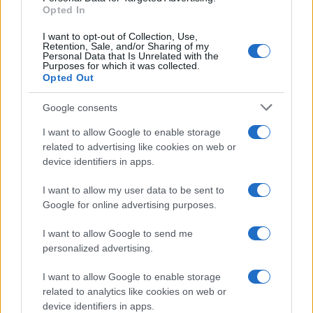
comunale, quindi dico di no. Però è evidente che
Opted In
se ci fosse un maggior presidio del territorio,
I want to opt-out of Collection, Use,
forse molte cose si vedrebbero. Non è compito
Retention, Sale, and/or Sharing of my
Personal Data that Is Unrelated with the
della Polizia Locale fare controlli sul cantiere, però
Purposes for which it was collected.
Opted Out
c’è un commissariato di zona che è dietro l’angolo
rispetto al nuovo consolato.
Google consents
I want to allow Google to enable storage
Chiederete una commissione o un’audizione in
related to advertising like cookies on web or
Consiglio comunale?
device identifiers in apps.
Onestamente non sono una persona che
I want to allow my user data to be sent to
strumentalizza i fatti politici che accadono. Non
Google for online advertising purposes.
mi piace sostituirmi alla Procura, ma questi sono
lavoratori sfruttati sul territorio milanese, e quindi
I want to allow Google to send me
personalized advertising.
qualche chiarimento andrebbe posto, tramite
magari gli enti preposti al controllo.
I want to allow Google to enable storage
related to analytics like cookies on web or
device identifiers in apps.