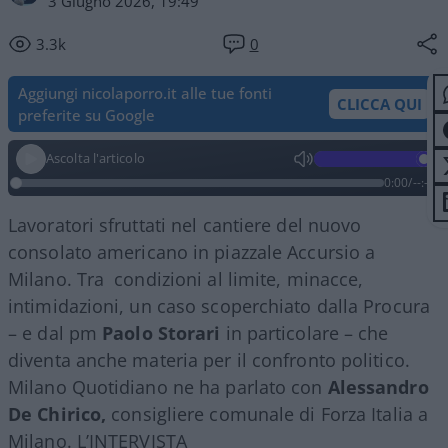
3 Giugno 2026, 19:49
3.3k
0
Aggiungi nicolaporro.it alle tue fonti
CLICCA QUI
preferite su Google
Ascolta l'articolo
0:00
/
--:--
Lavoratori sfruttati nel cantiere del nuovo
consolato americano in piazzale Accursio a
Milano. Tra condizioni al limite, minacce,
intimidazioni, un caso scoperchiato dalla Procura
– e dal pm
Paolo Storari
in particolare – che
diventa anche materia per il confronto politico.
Milano Quotidiano ne ha parlato con
Alessandro
De Chirico,
consigliere comunale di Forza Italia a
Milano. L’INTERVISTA