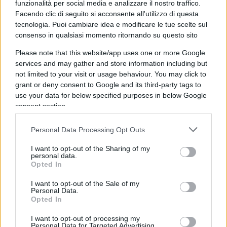
funzionalità per social media e analizzare il nostro traffico.
Facendo clic di seguito si acconsente all'utilizzo di questa
Il segretario della Cgil milanese Stanzione
tecnologia. Puoi cambiare idea e modificare le tue scelte sul
sostiene che venti ispettori per Milano siano
consenso in qualsiasi momento ritornando su questo sito
troppo pochi. Lei cosa ne pensa?
Please note that this website/app uses one or more Google
Dipende da come questi ispettori vengono
services and may gather and store information including but
not limited to your visit or usage behaviour. You may click to
impiegati. Non mi sembra che ci siano così tanti
grant or deny consent to Google and its third-party tags to
cantieri. Per esperienza personale, ritengo che le
use your data for below specified purposes in below Google
cose funzionino, ma sicuramente non ho il
consent section.
controllo della situazione come ce l’ha Stanzione.
Personal Data Processing Opt Outs
Ovviamente è tutto migliorabile, dall’avere più
soldi all’avere più disponibilità di personale.
I want to opt-out of the Sharing of my
personal data.
Opted In
I want to opt-out of the Sale of my
La giunta Sala ha delle responsabilità politiche
Personal Data.
Opted In
per quanto accaduto?
Non è una cosa di competenza prettamente
I want to opt-out of processing my
Personal Data for Targeted Advertising.