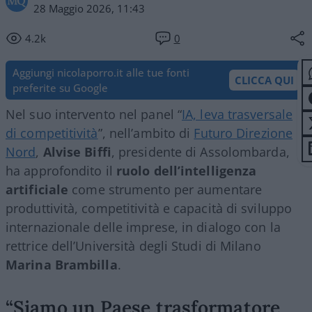
28 Maggio 2026, 11:43
4.2k
0
Aggiungi nicolaporro.it alle tue fonti
CLICCA QUI
preferite su Google
Nel suo intervento nel panel “
IA, leva trasversale
di competitività
”, nell’ambito di
Futuro Direzione
Nord
,
Alvise Biffi
, presidente di Assolombarda,
ha approfondito il
ruolo dell’intelligenza
artificiale
come strumento per aumentare
produttività, competitività e capacità di sviluppo
internazionale delle imprese, in dialogo con la
rettrice dell’Università degli Studi di Milano
Marina Brambilla
.
“Siamo un Paese trasformatore