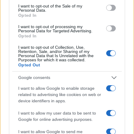
l’Islam va trattato con il bastone rinforzato col ferro.
I want to opt-out of the Sale of my
Personal Data.
REMIGRAZIONE come se non ci fosse un domani.
Opted In
Rispondi
I want to opt-out of processing my
Personal Data for Targeted Advertising.
Opted In
MicheleRosi
I want to opt-out of Collection, Use,
Retention, Sale, and/or Sharing of my
1 Giugno 2026, 21:27 21:27
Personal Data that Is Unrelated with the
Purposes for which it was collected.
Parlo di Islam da 20 anni. Ora qualcuno sa sveglia, ma MA
Opted Out
sappiate che se non sapremo imporre delle regole, eque,
Google consents
severe, alice e inflessibili saremo inghiottiti. Guardate cosa
succede in India! l’Islam va trattato come una precisazione.
I want to allow Google to enable storage
Sensa concessioni. Se invece penseremo ai voti
related to advertising like cookies on web or
SOCCOMBEREMO
device identifiers in apps.
I want to allow my user data to be sent to
Rispondi
Google for online advertising purposes.
I want to allow Google to send me