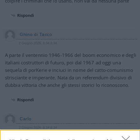
colpire i criminali che lo usano, non vai da nessuna parte
Rispondi
Ghino di Tacco
2 Giugno 2026, 8:34 8:34
A parte il ventennio 1946-1966 del boom economico e degli
italiani costruttori di futuro, poi dal 1967 ad oggi una
sequela di porKerie e inciuci in nome del catto-comunismo
strisciante e imperante. Nata da un referendum divisivo di
dubbia vittoria che anche gli stessi storici lo riconoscono.
Rispondi
Carlo
2 Giugno 2026, 8:34 8:34
Caro governo di pseudo destra, nel caso non ve ne foste