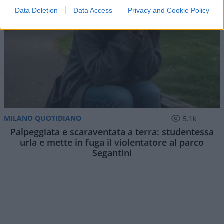
Data Deletion
Data Access
Privacy and Cookie Policy
MILANO QUOTIDIANO
5.1k
Palpeggiata e scaraventata a terra: studentessa
urla e mette in fuga il violentatore al parco
Segantini