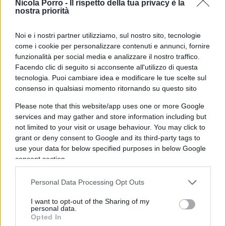
Nicola Porro -
Il rispetto della tua privacy è la
accorti, le leggi le dovreste fare voi. Ma per paura di
nostra priorità
disturbare la feccia comunista che ci governa veramente con
l’ideologia, preferite scandalizzarvi ogni volta che accade un
Noi e i nostri partner utilizziamo, sul nostro sito, tecnologie
come i cookie per personalizzare contenuti e annunci, fornire
misfatto. Cosa aspettate a varare leggi urgenti? Manganello!!!
funzionalità per social media e analizzare il nostro traffico.
Facendo clic di seguito si acconsente all'utilizzo di questa
Rispondi
VIsualizza le risposte
(1)
tecnologia. Puoi cambiare idea e modificare le tue scelte sul
consenso in qualsiasi momento ritornando su questo sito
Jedi
Please note that this website/app uses one or more Google
services and may gather and store information including but
1 Giugno 2026, 21:57 21:57
not limited to your visit or usage behaviour. You may click to
Waterboarding per capire quali contatti ha e se ha complici.
grant or deny consent to Google and its third-party tags to
Poi farlo sparire senza tanto processi, appelli, cotrtappelli…
use your data for below specified purposes in below Google
consent section.
Rispondi
VIsualizza le risposte
(1)
Personal Data Processing Opt Outs
I want to opt-out of the Sharing of my
Newmax
personal data.
Opted In
1 Giugno 2026, 21:35 21:35