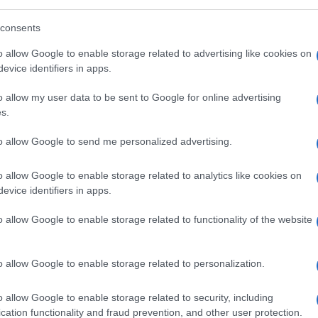
o che, almeno allo stato, alleggerirebbe la
’archiviazione del 2017. L’ipotesi corruttiva,
consents
cate dell’inchiesta bresciana, non avrebbe
o allow Google to enable storage related to advertising like cookies on
evice identifiers in apps.
o allow my user data to be sent to Google for online advertising
 ex difensori di Sempio
s.
to allow Google to send me personalized advertising.
 le dichiarazioni degli ex avvocati di
o allow Google to enable storage related to analytics like cookies on
o quanto emerso, convergono su un punto:
evice identifiers in apps.
enti in contanti e senza fattura per le
rassi avrebbe riferito ai carabinieri del
o allow Google to enable storage related to functionality of the website
fatture perché non le emesse anche se ho
irca 15.000 euro”. Analoga la ricostruzione
o allow Google to enable storage related to personalization.
la Guardia di finanza di Brescia: “Non ho
rcepiti dalla famiglia Sempio e per le
o allow Google to enable storage related to security, including
cation functionality and fraud prevention, and other user protection.
clusivamente in contanti”.