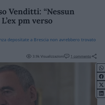
aso Venditti: “Nessun
 L’ex pm verso
nanza depositate a Brescia non avrebbero trovato
3.9k
Visualizzazioni
1
commento