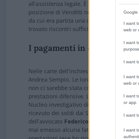
all’assistenza legale. È questo il passaggi
posizione di Venditti nel filone relativo all
Google 
da cui era partita una delle piste più deli
I want t
trovato riscontri sufficienti.
web or d
I want t
I pagamenti in contanti agli
purpose
I want 
Nelle carte dell’inchiesta compaiono anche
I want t
Andrea Sempio. Le loro versioni, second
web or d
non ci sarebbe stata corruzione, ma pagam
prestazioni difensive. L’avvocato Simone G
I want t
or app.
Nucleo investigativo di Milano: “non ho 
ricevuto dei soldi dai Sempio, somma di c
I want t
dell’avvocato
Federico Soldani
davanti al
mai emesso alcuna fattura per i denari pe
I want t
authenti
prestazioni rese ho ricevuto pagamenti es