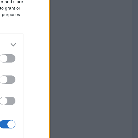
er and store
to grant or
ed purposes