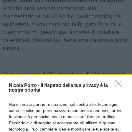
quest’anno alla manifestazione del 25 Aprile?
Noi abbiamo sempre partecipato alla
manifestazione del 25 Aprile. Qualche volta, per
solidarietà, siamo stati con la Brigata Ebraica, e
quest’anno mi preoccupa la marea di bandiere
palestinesi, che con la Liberazione c’entrano poco
e nulla.
Cosa ne pensa della creazione di più tronconi
del corteo? La Brigata Ebraica pare sotto
Nicola Porro -
Il rispetto della tua privacy è la
attacco.
nostra priorità
Sono impressionato da come la sinistra si faccia
Noi e i nostri partner utilizziamo, sul nostro sito, tecnologie
condizionare dai Giovani Palestinesi e dai giovani
come i cookie per personalizzare contenuti e annunci, fornire
musulmani, fino a sposare in maniera acritica
funzionalità per social media e analizzare il nostro traffico.
l’intolleranza e l’antisemitismo che c’è in tanti
Facendo clic di seguito si acconsente all'utilizzo di questa
cortei che abbiamo avuto modo di
tecnologia. Puoi cambiare idea e modificare le tue scelte sul