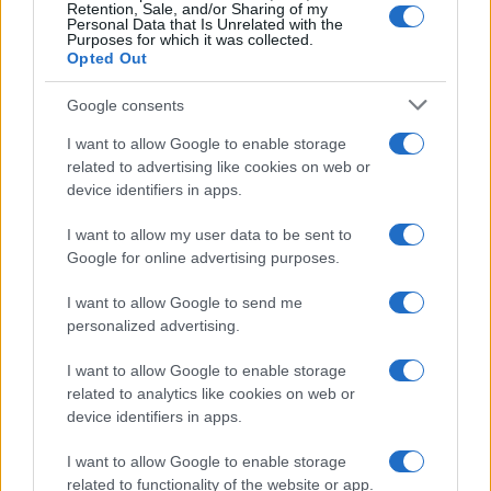
niente». Il principale errore di Sala è stato quello
Retention, Sale, and/or Sharing of my
Personal Data that Is Unrelated with the
di seguire pedissequamente tutte le stupidaggini
Purposes for which it was collected.
Opted Out
che la sinistra ha voluto fare.
Google consents
I want to allow Google to enable storage
Quindi il gemellaggio non andrebbe annullato?
related to advertising like cookies on web or
device identifiers in apps.
Non va annullato per nessun motivo. Non bisogna
confondere le alleanze o le amicizie tra due Paesi
I want to allow my user data to be sent to
come possono essere Italia e Israele. Questi
Google for online advertising purposes.
accordi non dipendono da chi in quel momento è
I want to allow Google to send me
al governo. Vanno viste in una dimensione storica.
personalized advertising.
Secondo me questa alleanza è totalmente
intoccabile, perché tra l’altro è l’unico Paese che
I want to allow Google to enable storage
related to analytics like cookies on web or
ha condotto politiche serie contro il terrorismo.
device identifiers in apps.
I want to allow Google to enable storage
Parliamo di centrodestra. In questi giorni è
related to functionality of the website or app.