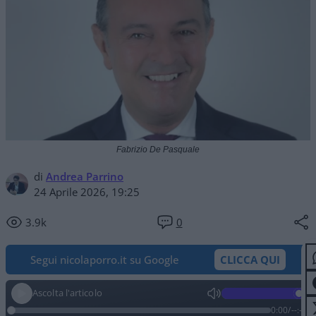
Fabrizio De Pasquale
di
Andrea Parrino
24 Aprile 2026, 19:25
3.9k
0
Segui nicolaporro.it su Google
CLICCA QUI
Ascolta l'articolo
0:00
/
--:--