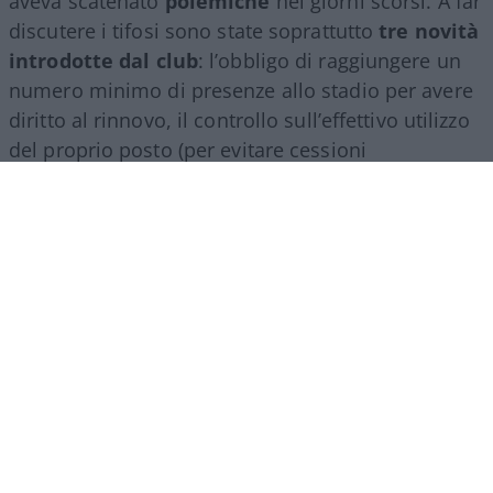
aveva scatenato
polemiche
nei giorni scorsi. A far
discutere i tifosi sono state soprattutto
tre novità
introdotte dal club
: l’obbligo di raggiungere un
numero minimo di presenze allo stadio per avere
diritto al rinnovo, il controllo sull’effettivo utilizzo
del proprio posto (per evitare cessioni
sistematiche ad altri) e, non ultimo, il divieto per
gli abbonati di indossare i colori della squadra
avversaria. Regole percepite da molti come troppo
invasive nei confronti di chi un titolo d’accesso lo
ha comunque pagato di tasca propria e che hanno
alimentato il sospetto (poi rivelatosi in parte
infondato) che il club potesse arrivare a ritirare
l’abbonamento nel corso della stessa stagione.