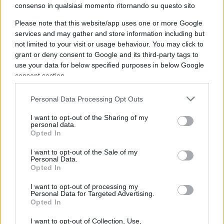
consenso in qualsiasi momento ritornando su questo sito
vedere. Questo è veramente sbalorditivo perché n
tiene conto delle tante belle parole che la sinistra
Please note that this website/app uses one or more Google
services and may gather and store information including but
ha sempre speso in favore dei diritti civili e della
not limited to your visit or usage behaviour. You may click to
laicità.
grant or deny consent to Google and its third-party tags to
use your data for below specified purposes in below Google
consent section.
Cosa ne pensa invece dello scontro tra i Verdi
e Azione sul gemellaggio con Tel Aviv? Cosa
Personal Data Processing Opt Outs
dovrebbe fare Sala e chi ha ragione?
I want to opt-out of the Sharing of my
Secondo
me è iniziata una squallida corsa a
personal data.
scaricare Sala. E quindi ogni partito sta cercando
Opted In
diverse ragioni per mollarlo. Il Pd lo sta facendo
I want to opt-out of the Sale of my
sulla questione del Cpr di via Corelli, mentre i
Personal Data.
Opted In
Verdi e la sinistra più estrema hanno trovato la
scusa di Israele. In realtà, sono tutti dei tentativi di
I want to opt-out of processing my
Personal Data for Targeted Advertising.
presentarsi alle prossime elezioni, dicendo «noi
Opted In
con le cose che ha fatto il sindaco non c’entriamo
I want to opt-out of Collection, Use,