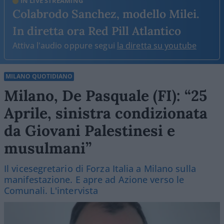
IN LIVE STREAMING
Colabrodo Sanchez, modello Milei.
In diretta ora Red Pill Atlantico
Attiva l'audio oppure segui
la diretta su youtube
MILANO QUOTIDIANO
Milano, De Pasquale (FI): “25
Aprile, sinistra condizionata
da Giovani Palestinesi e
musulmani”
Il vicesegretario di Forza Italia a Milano sulla
manifestazione. E apre ad Azione verso le
Comunali. L'intervista