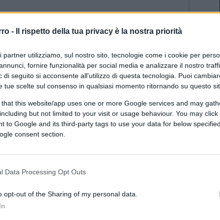
rro -
Il rispetto della tua privacy è la nostra priorità
ri partner utilizziamo, sul nostro sito, tecnologie come i cookie per pers
annunci, fornire funzionalità per social media e analizzare il nostro traff
 di seguito si acconsente all'utilizzo di questa tecnologia. Puoi cambiar
e tue scelte sul consenso in qualsiasi momento ritornando su questo si
 that this website/app uses one or more Google services and may gath
including but not limited to your visit or usage behaviour. You may click 
perfettamente rappresentata dal mosaico. Fine
 to Google and its third-party tags to use your data for below specifi
ogle consent section.
l Data Processing Opt Outs
o opt-out of the Sharing of my personal data.
’Italia, che ha perso gli attributi quando vedo certi
In
 Matteo Salvini, Giorgia Meloni, che piegandosi ai loro