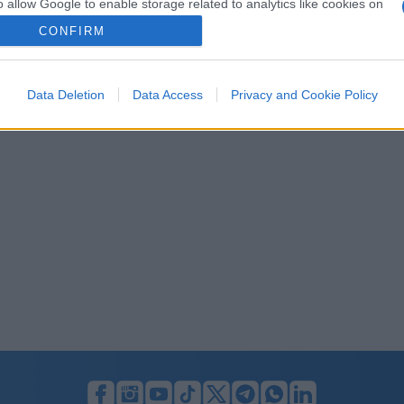
o allow Google to enable storage related to analytics like cookies on
evice identifiers in apps.
CONFIRM
o allow Google to enable storage related to functionality of the website
Data Deletion
Data Access
Privacy and Cookie Policy
o allow Google to enable storage related to personalization.
o allow Google to enable storage related to security, including
cation functionality and fraud prevention, and other user protection.