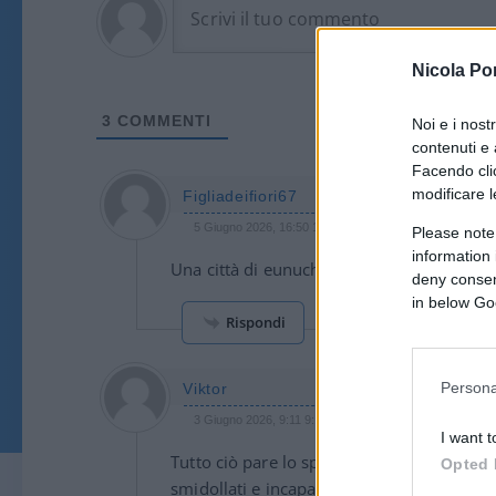
Nicola Po
3
COMMENTI
Noi e i nost
contenuti e 
Facendo clic
modificare l
Figliadeifiori67
5 Giugno 2026, 16:50 16:50
Please note
information 
Una città di eunuchi, pallidi e tremanti, 
deny consent
in below Go
Rispondi
Persona
Viktor
3 Giugno 2026, 9:11 9:11
I want t
Tutto ciò pare lo specchio di una nazione, l
Opted 
smidollati e incapaci come Antonio Tajani,