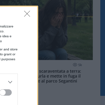
onalizzare
ico.
e idea e
to
er and store
to grant or
ed purposes
MILANO QUOTIDIANO
5k
Palpeggiata e scaraventata a terra:
studentessa urla e mette in fuga il
violentatore al parco Segantini