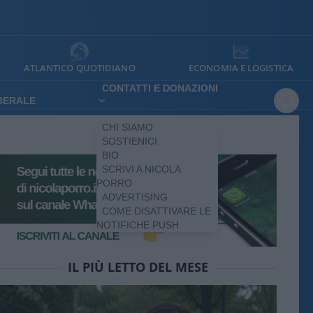
ATLANTICO QUOTIDIANO
ECONOMIA E LOGISTICA
CONTATTI E DONAZIONI
IBERALE
CHI SIAMO
SOSTIENICI
BIO
SCRIVI A NICOLA
PORRO
ADVERTISING
COME DISATTIVARE LE
NOTIFICHE PUSH
IL PIÙ LETTO DEL MESE