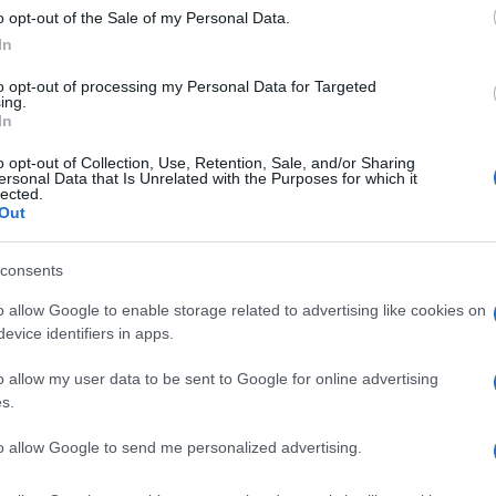
i voleri delle élite globaliste fanno soffrire il popolo!
o opt-out of the Sale of my Personal Data.
In
to opt-out of processing my Personal Data for Targeted
ing.
In
o opt-out of Collection, Use, Retention, Sale, and/or Sharing
ersonal Data that Is Unrelated with the Purposes for which it
lected.
all’angioletto romano, il toro somigliasse a qualche
Out
quindi deciso di cambiargli faccia ?
consents
o allow Google to enable storage related to advertising like cookies on
evice identifiers in apps.
o allow my user data to be sent to Google for online advertising
s.
to allow Google to send me personalized advertising.