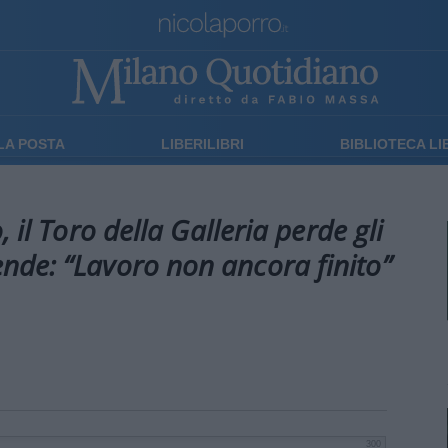
LA POSTA
LIBERILIBRI
BIBLIOTECA L
 il Toro della Galleria perde gli
ifende: “Lavoro non ancora finito”
300