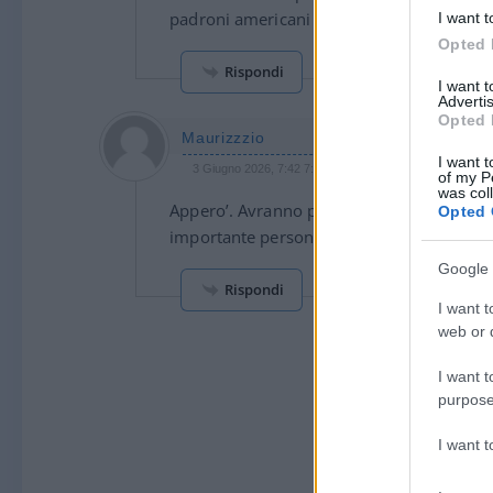
padroni americani e israeliani e in ultimis a
I want t
Opted 
Rispondi
I want 
Advertis
Opted 
Maurizzzio
I want t
3 Giugno 2026, 7:42 7:42
of my P
was col
Appero’. Avranno pensato che, in analogia 
Opted 
importante personaggio cittadino e hanno 
Google 
Rispondi
I want t
web or d
I want t
purpose
I want 