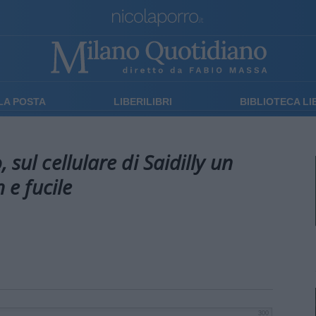
LA POSTA
LIBERILIBRI
BIBLIOTECA L
 sul cellulare di Saidilly un
 e fucile
300