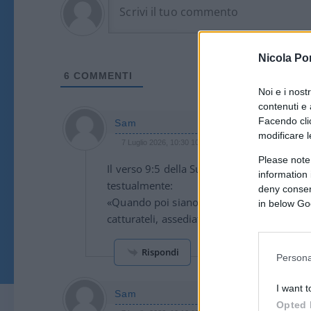
Nicola Po
6
COMMENTI
Noi e i nost
contenuti e 
Facendo clic
Sam
modificare l
7 Luglio 2026, 10:30 10:30
Please note
Il verso 9:5 della Sura At-Tawba noto come 
information 
testualmente:
deny consent
«Quando poi siano trascorsi i mesi sacri, u
in below Go
catturateli, assediateli e tendete loro aggu
Rispondi
Persona
I want t
Sam
Opted 