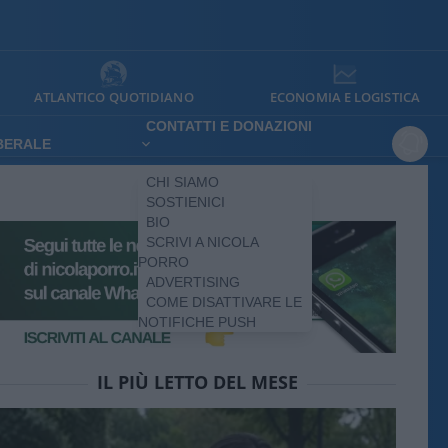
ATLANTICO QUOTIDIANO
ECONOMIA E LOGISTICA
CONTATTI E DONAZIONI
IBERALE
CHI SIAMO
SOSTIENICI
BIO
SCRIVI A NICOLA
PORRO
ADVERTISING
COME DISATTIVARE LE
NOTIFICHE PUSH
IL PIÙ LETTO DEL MESE