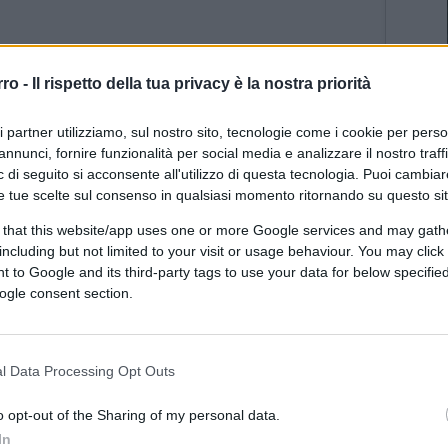
rro -
Il rispetto della tua privacy è la nostra priorità
ri partner utilizziamo, sul nostro sito, tecnologie come i cookie per pers
annunci, fornire funzionalità per social media e analizzare il nostro traff
 di seguito si acconsente all'utilizzo di questa tecnologia. Puoi cambiar
e tue scelte sul consenso in qualsiasi momento ritornando su questo si
 that this website/app uses one or more Google services and may gath
il “Versetto della Spada” (Āyat as-Sayf), recita
including but not limited to your visit or usage behaviour. You may click 
 to Google and its third-party tags to use your data for below specifi
ccidete questi associatori ovunque li incontriate,
ogle consent section.
ati…
l Data Processing Opt Outs
o opt-out of the Sharing of my personal data.
In