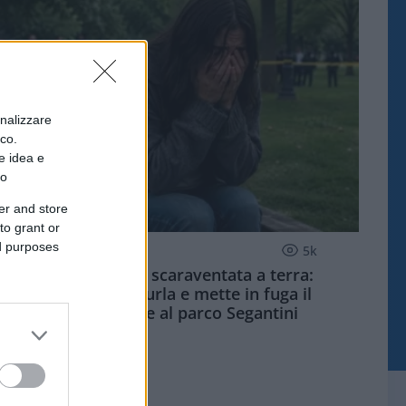
onalizzare
ico.
e idea e
to
er and store
to grant or
ed purposes
MILANO QUOTIDIANO
5k
Palpeggiata e scaraventata a terra:
studentessa urla e mette in fuga il
violentatore al parco Segantini