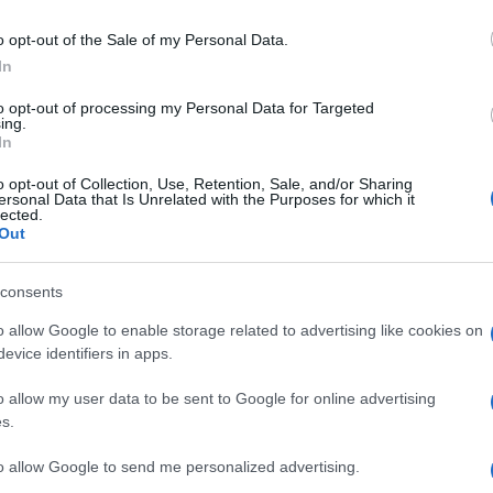
o opt-out of the Sale of my Personal Data.
cniche… che succederà se viene dato loro l’ordine di
In
le fermarli…
to opt-out of processing my Personal Data for Targeted
ing.
In
o opt-out of Collection, Use, Retention, Sale, and/or Sharing
ersonal Data that Is Unrelated with the Purposes for which it
lected.
Out
a folla con l’auto, del quale, tra l’altro, non se ne sa
acchi altrimenti incomprensibili… mai che l’attentatore
consents
ta, o un testimone di Geova… sempre islamici sono.
o allow Google to enable storage related to advertising like cookies on
evice identifiers in apps.
o allow my user data to be sent to Google for online advertising
s.
to allow Google to send me personalized advertising.