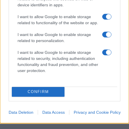
device identifiers in apps.
I want to allow Google to enable storage
related to functionality of the website or app.
Nicolaporro.it è anche su Whatsapp. È
I want to allow Google to enable storage
sufficiente
cliccare qui
per iscriversi al canale ed
related to personalization.
essere sempre aggiornati (gratis).
I want to allow Google to enable storage
related to security, including authentication
#BUE
#GALLERIA VITTORIO EMANUELE
functionality and fraud prevention, and other
#POLEMICA
#RESTAURO
#TORO
user protection.
2
CONFIRM
Leggi i commenti
Data Deletion
Data Access
Privacy and Cookie Policy