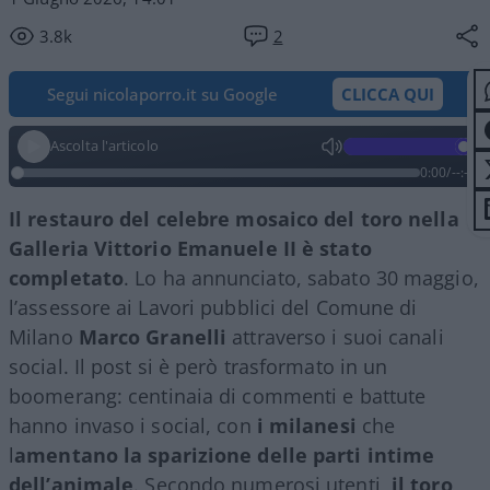
3.8k
2
Segui nicolaporro.it su Google
CLICCA QUI
Ascolta l'articolo
0:00
/
--:--
Il restauro del celebre mosaico del toro nella
Galleria Vittorio Emanuele II è stato
completato
. Lo ha annunciato, sabato 30 maggio,
l’assessore ai Lavori pubblici del Comune di
Milano
Marco Granelli
attraverso i suoi canali
social. Il post si è però trasformato in un
boomerang: centinaia di commenti e battute
hanno invaso i social, con
i milanesi
che
l
amentano la sparizione delle parti intime
dell’animale
. Secondo numerosi utenti,
il toro