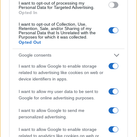
ridicolo
“, dichiarano in una nota congiunta,
I want to opt-out of processing my
Personal Data for Targeted Advertising.
accusando il Comune di aver “di fatto eliminato i
Opted In
testicoli dell’animale,
privando la città del suo
più celebre rito scaramantico”.
I want to opt-out of Collection, Use,
Retention, Sale, and/or Sharing of my
Personal Data that Is Unrelated with the
Purposes for which it was collected.
Opted Out
I due esponenti del Carroccio contestano anche le
Google consents
dichiarazioni di Granelli, che in un video social
I want to allow Google to enable storage
avrebbe liquidato il rito come una semplice
related to advertising like cookies on web or
tradizione turistica. “Quel gesto non nasce per i
device identifiers in apps.
turisti, ma affonda le radici nella storia della città
I want to allow my user data to be sent to
e nella rivalità con Torino”, sottolineano Piscina e
Google for online advertising purposes.
Scurati, chiedendo un
intervento immediato
della Soprintendenza Archeologia, Belle Arti e
I want to allow Google to send me
personalized advertising.
Paesaggio
per fare chiarezza sull’intervento e
ripristinare il mosaico nella sua configurazione
I want to allow Google to enable storage
originaria.
related to analytics like cookies on web or