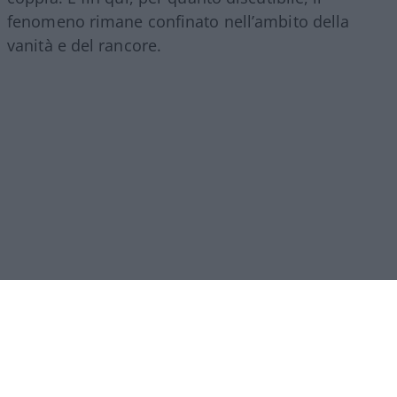
fenomeno rimane confinato nell’ambito della
vanità e del rancore.
Il vero
baratro
si raggiunge quando la richiesta di
manipolazione invade il ricordo di chi non c’è più.
Emerge allora una totale mancanza di sensibilità e