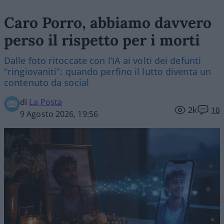
Caro Porro, abbiamo davvero
perso il rispetto per i morti
Dalle foto ritoccate con l’IA ai volti dei defunti
“ringiovaniti”: quando perfino il lutto diventa un
contenuto da social
di
La Posta
2k
10
9 Agosto 2026, 19:56