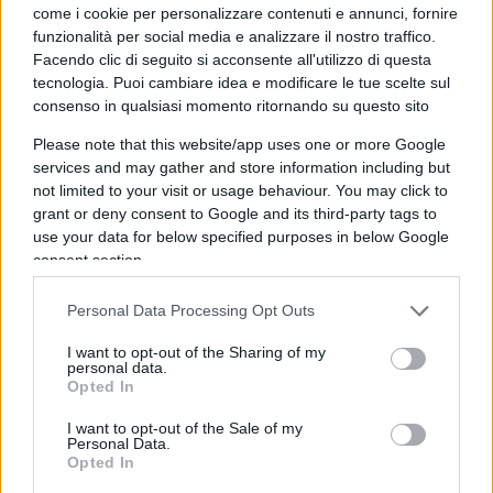
giornata è stato posizionato un
cartone sopra la
come i cookie per personalizzare contenuti e annunci, fornire
funzionalità per social media e analizzare il nostro traffico.
parte interessata del mosaico
: i turisti hanno
Facendo clic di seguito si acconsente all'utilizzo di questa
iniziato a lanciarvi monetine sopra, quasi a voler
tecnologia. Puoi cambiare idea e modificare le tue scelte sul
ironizzare sull’accaduto.
consenso in qualsiasi momento ritornando su questo sito
Please note that this website/app uses one or more Google
La Lega attacca: “Il Comune ha
services and may gather and store information including but
not limited to your visit or usage behaviour. You may click to
castrato il toro, intervenga la
grant or deny consent to Google and its third-party tags to
Soprintendenza”
use your data for below specified purposes in below Google
consent section.
La polemica è rapidamente approdata in politica. I
Personal Data Processing Opt Outs
consiglieri della Lega
Samuele Piscina
, segretario
cittadino e consigliere comunale, e
Silvia Scurati
,
I want to opt-out of the Sharing of my
personal data.
consigliere regionale in Lombardia, hanno
Opted In
attaccato duramente la giunta Sala.
I want to opt-out of the Sale of my
“
L’approssimazione con cui viene trattata la
Personal Data.
storia di Milano ha superato il limite del
Opted In