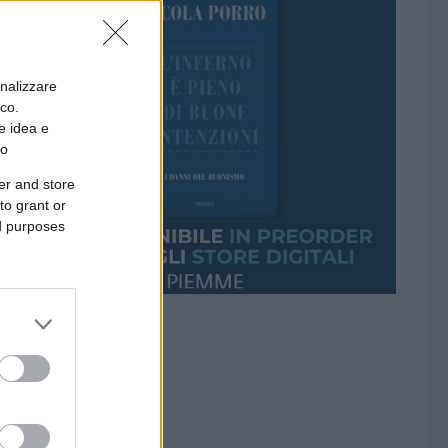
onalizzare
ico.
e idea e
to
er and store
to grant or
ed purposes