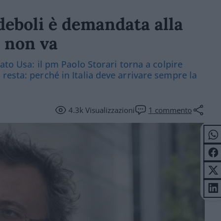
i deboli è demandata alla
e non va
ato Usa: il pm Paolo Storari torna a colpire
resta: perché in Italia deve arrivare sempre la
4.3k
Visualizzazioni
1
commento