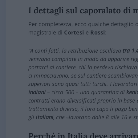
I dettagli sul caporalato di
Per completezza, ecco qualche dettaglio da
magistrale di
Cortesi
e
Rossi
:
“A conti fatti, la retribuzione oscillava
tra 1,
venivano compilate in modo da apparire rego
portarci al cantiere, chi lo perdeva rischiava
ci minacciavano, se sul cantiere scambiavam
superiori sono quasi tutti turchi. I lavorator
indiani
– circa 500 – una quarantina di
keni
contratti erano diversificati proprio in base
trattamento diverso, il loro capo li paga be
gli
italiani
, che «lavorano dalle 8 alle 16 e 
Perché in Italia deve arriva