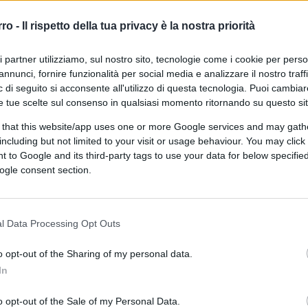
rro -
Il rispetto della tua privacy è la nostra priorità
ri partner utilizziamo, sul nostro sito, tecnologie come i cookie per pers
annunci, fornire funzionalità per social media e analizzare il nostro traff
 è il segno di come le cose non vadano
 di seguito si acconsente all'utilizzo di questa tecnologia. Puoi cambiar
un liberale, e in linea generale vorrei che
e tue scelte sul consenso in qualsiasi momento ritornando su questo si
spetto delle leggi. Io sono anche un
 that this website/app uses one or more Google services and may gath
ando si viene condannati ancor prima di
including but not limited to your visit or usage behaviour. You may click 
 pm Storari e praticamente solo per lui,
 to Google and its third-party tags to use your data for below specifi
ogle consent section.
e ha migliorato le condizioni
l Data Processing Opt Outs
o opt-out of the Sharing of my personal data.
 dopo l’altro, una inchiesta dopo l’altra,
In
ndizioni lavorative dei rider.
Tutti i politici
olvere un problema. A cornate, intendiamoci.
o opt-out of the Sale of my Personal Data.