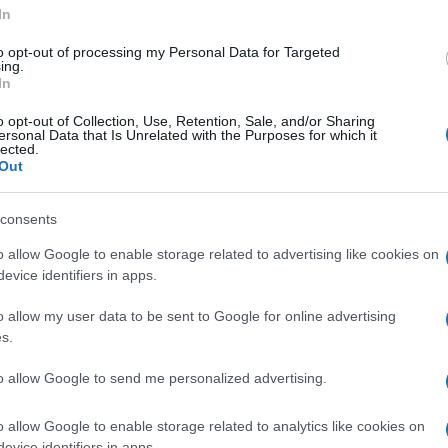
In
e giudiziaria, che mi fa rabbrividire. Ma ci
ison di moda. Che non producessero loro
to opt-out of processing my Personal Data for Targeted
ing.
ppiamo tutti da sempre – così come
In
 è bella e vogliamo comprarla lo stesso.
o opt-out of Collection, Use, Retention, Sale, and/or Sharing
 importa.
ersonal Data that Is Unrelated with the Purposes for which it
lected.
Out
e Storari ha messo in
a
consents
o allow Google to enable storage related to advertising like cookies on
evice identifiers in apps.
o l’altra – obbliga a farsi carico, a
o allow my user data to be sent to Google for online advertising
 anche e soprattutto i diritti. E adesso,
s.
ia è uscita a ridosso del ponte del 2 giugno.
ddell
, un miliardo e mezzo di fatturato, sta
to allow Google to send me personalized advertising.
no
a Milano. Sembrava – prima che iniziasse
o allow Google to enable storage related to analytics like cookies on
e si sarebbe potuto avere addirittura
Trump
evice identifiers in apps.