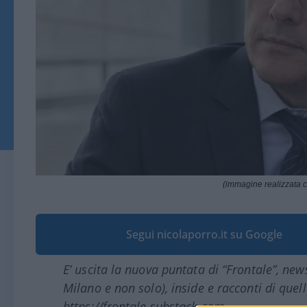
(immagine realizzata con
Segui nicolaporro.it su Google
E’ uscita la nuova puntata di “Frontale”, new
Milano e non solo), inside e racconti di quell
https://frontale.substack.com