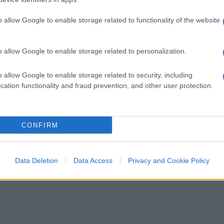
itigato, c’era il Papa di mezzo e tutto il
ll’inchiesta di Storari – che gli americani
o allow Google to enable storage related to functionality of the website
tare i lavoratori, e che poi li portassero in
, chiusi in un residence – dove un tempo ci
o allow Google to enable storage related to personalization.
iventi tutti insieme – a Pieve Emanuele. Ecco,
à di costruzioni in
amministrazione
o allow Google to enable storage related to security, including
oratori saranno pagati per bene, così
cation functionality and fraud prevention, and other user protection.
CONFIRM
Data Deletion
Data Access
Privacy and Cookie Policy