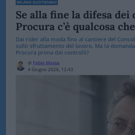
MILANO QUOTIDIANO
Se alla fine la difesa de
Procura c’è qualcosa ch
Dai rider alla moda fino al cantiere del Consol
sullo sfruttamento del lavoro. Ma la domanda 
Procura prima dei controlli?
di
Fabio Massa
4 Giugno 2026, 12:43