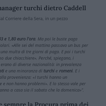
 manager turchi dietro Caddell
l Corriere della Sera, in un pezzo
43 e 1,80 euro l’ora
. Ma poi le buste paga
lari. «Alle sei del mattino passava un bus per
 una multa di tre giorni di paga. E poi i turchi
o due chiacchiere». Perché, spiegano, i
i erano di diverse nazionalità: in prevalenza
oti
e una minoranza di
turchi
e
romeni
. E i
 alla provenienza: «I turchi hanno un
ne e non hanno problemi». E lo stesso vale per
stanno a casa sia il sabato che la domenica»”.
re sempre la Procura prima dei