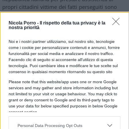
propri cittadini vittime dei fatti perseguiti sono
idonei a conferire la qualità di parte lesa”, fanno
sapere i magistrati svizzeri.
Nicola Porro -
Il rispetto della tua privacy è la
nostra priorità
Noi e i nostri partner utilizziamo, sul nostro sito, tecnologie
come i cookie per personalizzare contenuti e annunci, fornire
funzionalità per social media e analizzare il nostro traffico.
Facendo clic di seguito si acconsente all'utilizzo di questa
tecnologia. Puoi cambiare idea e modificare le tue scelte sul
consenso in qualsiasi momento ritornando su questo sito
Please note that this website/app uses one or more Google
services and may gather and store information including but
not limited to your visit or usage behaviour. You may click to
grant or deny consent to Google and its third-party tags to
use your data for below specified purposes in below Google
consent section.
Il caso arriva dopo le polemiche e gli scontri
Personal Data Processing Opt Outs
diplomatici sulle
fatture che gli ospedali svizzeri