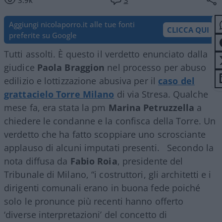
Aggiungi nicolaporro.it alle tue fonti
CLICCA QUI
preferite su Google
Tutti assolti. È questo il verdetto enunciato dalla
giudice
Paola Braggion
nel processo per abuso
edilizio e lottizzazione abusiva per il
caso del
grattacielo Torre Milano
di via Stresa. Qualche
mese fa, era stata la pm
Marina Petruzzella
a
chiedere le condanne e la confisca della Torre. Un
verdetto che ha fatto scoppiare uno scrosciante
applauso di alcuni imputati presenti. Secondo la
nota diffusa da
Fabio Roia
, presidente del
Tribunale di Milano, “i costruttori, gli architetti e i
dirigenti comunali erano in buona fede poiché
solo le pronunce più recenti hanno offerto
‘diverse interpretazioni’ del concetto di