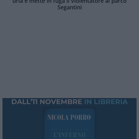
urla e mette in fuga il violentatore al parco
Segantini