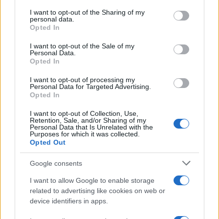
avevano inviato alle famiglie dei feriti italiani
,
I want to opt-out of the Sharing of my
personal data.
migliaia di euro per poche ore di ricovero.
Alla
Opted In
fine i due Paesi hanno trovato un accordo
.
I want to opt-out of the Sale of my
Personal Data.
Opted In
Fauci ora è nei guai: accusato
I want to opt-out of processing my
Personal Data for Targeted Advertising.
Opted In
di oltraggio al Congresso
I want to opt-out of Collection, Use,
L'ex virostar a capo della struttura Covid negli
Retention, Sale, and/or Sharing of my
Personal Data that Is Unrelated with the
Usa ora rischia il processo: cosa succede
Purposes for which it was collected.
Opted Out
di
Redazione
2.4k
2
6 Agosto 2026, 17:42
Google consents
I want to allow Google to enable storage
related to advertising like cookies on web or
device identifiers in apps.