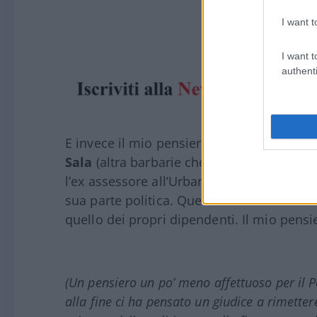
I want t
I want t
authenti
E invece il mio pensierino è per
Giancarlo
Sala
(altra barbarie che siano state rese 
l’ex assessore all’Urbanistica. Quello che
sua parte politica. Quello che ha subito l
quello dei propri dipendenti. Il mio pensie
(Un pensiero un po’ meno affettuoso per il P
alla fine ci ha pensato un giudice a rimette