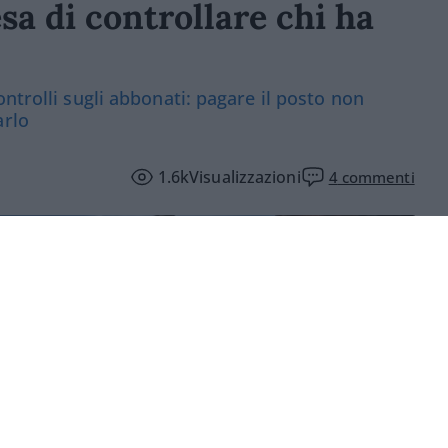
sa di controllare chi ha
ntrolli sugli abbonati: pagare il posto non
arlo
1.6k
Visualizzazioni
4
commenti