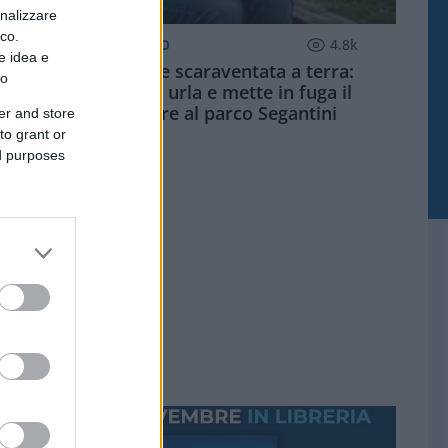
onalizzare
ico.
MILANO QUOTIDIANO
4.8k
e idea e
Palpeggiata e scaraventata a terra:
to
studentessa urla e mette in fuga il
violentatore al parco Segantini
er and store
to grant or
ed purposes