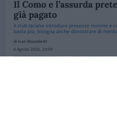
Il Como e l’assurda prete
già pagato
Il club lariano introduce presenze minime e co
basta più, bisogna anche dimostrare di merit
di Ivan Mazzoletti
6 Agosto 2026, 20:00