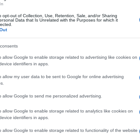
In
o opt-out of Collection, Use, Retention, Sale, and/or Sharing
ersonal Data that Is Unrelated with the Purposes for which it
lected.
Out
nze di assoluzione per la vicenda della
ndagato. Ma che dalla Torre Milano ha
consents
ull’urbanistica – sugli stessi presupposti –
Potrei dedicare questo pensiero a
Giovanni
o allow Google to enable storage related to advertising like cookies on
 assolti entrambi. O a
Ada Lucia De
evice identifiers in apps.
i sono entrati in casa per perquisirla. O al
o allow my user data to be sent to Google for online advertising
,
Christian Malangone,
anche lui nel fuoco.
s.
 De Albertis
, anche lei svegliata nel cuore
to allow Google to send me personalized advertising.
 a
Manfredi Catella
, tirato giù da un aereo
i attende il suo libro, a proposito).
o allow Google to enable storage related to analytics like cookies on
ttuti sui giornali come mostri.
evice identifiers in apps.
o allow Google to enable storage related to functionality of the website