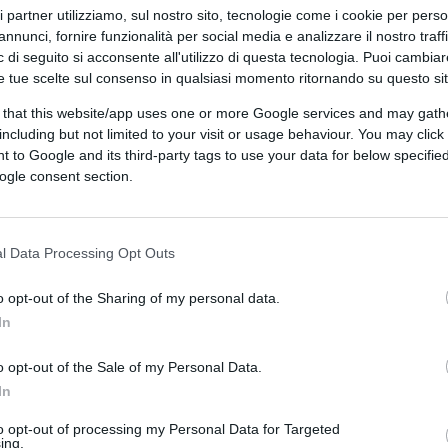
ri partner utilizziamo, sul nostro sito, tecnologie come i cookie per pers
annunci, fornire funzionalità per social media e analizzare il nostro traff
 di seguito si acconsente all'utilizzo di questa tecnologia. Puoi cambiar
e tue scelte sul consenso in qualsiasi momento ritornando su questo si
 that this website/app uses one or more Google services and may gath
including but not limited to your visit or usage behaviour. You may click 
 to Google and its third-party tags to use your data for below specifi
ogle consent section.
 l'intelligenza artificiale)
l Data Processing Opt Outs
CLICCA QUI
o opt-out of the Sharing of my personal data.
In
0:00
/
--:--
o opt-out of the Sale of my Personal Data.
In
sletter di Fabio Massa con riflessioni (su
o che accade in città. Ci si può iscrivere qui:
to opt-out of processing my Personal Data for Targeted
ing.