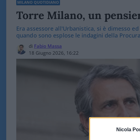
MILANO QUOTIDIANO
Torre Milano, un pensier
Era assessore all'Urbanistica, si è dimesso ed
quando sono esplose le indagini della Procur
di
Fabio Massa
18 Giugno 2026, 16:22
Nicola Po