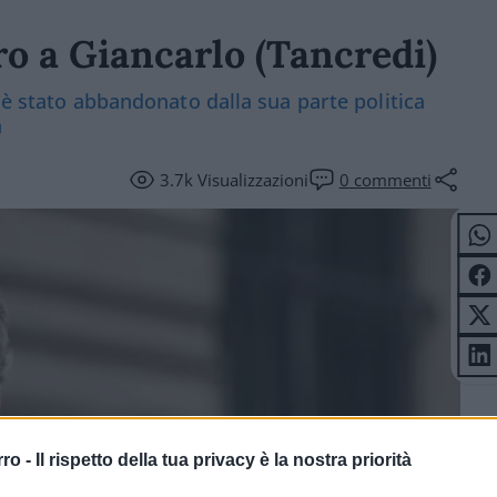
o a Giancarlo (Tancredi)
 è stato abbandonato dalla sua parte politica
a
3.7k
Visualizzazioni
0
commenti
rro -
Il rispetto della tua privacy è la nostra priorità