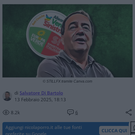
© STILLFX tramite Canva.com
di
Salvatore Di Bartolo
13 Febbraio 2025, 18:13
8.2k
6
Aggiungi nicolaporro.it alle tue fonti
CLICCA QUI
preferite su Google