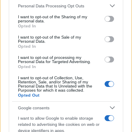
un esempio: quando la ministra Santanché è stata
Personal Data Processing Opt Outs
rinviata a giudizio (solo rinviata a giudizio, sia
I want to opt-out of the Sharing of my
chiaro) Sinistra Italiana e Fratoianni
dissero che
personal data.
Opted In
“chi rappresenta lo Stato non può stare in una
condizione del genere”.
I want to opt-out of the Sale of my
Personal Data.
Opted In
I want to opt-out of processing my
Personal Data for Targeted Advertising.
Ma stavolta no, nessuno che si ponga il problema
Opted In
della definitiva condanna di Lucano. Anzi, l’esatto
contrario. L’allegra compagnia di comunisti rossi e
I want to opt-out of Collection, Use,
Retention, Sale, and/or Sharing of my
verdi si spinge addirittura oltre, arrivando
Personal Data that Is Unrelated with the
Purposes for which it was collected.
finanche alla
celebrazione delle eroiche gesta
Opted Out
del martire Lucano, nei confronti del quale,
Google consents
concluso malamente il processo giudiziario,
sembrerebbe già essere scattato un singolare
I want to allow Google to enable storage
related to advertising like cookies on web or
processo di beatificazione in vita. Ad officiare le
device identifiers in apps.