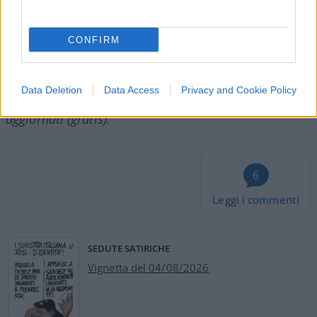
Salvatore Di Bartolo, 13 febbraio 2025
CONFIRM
Nicolaporro.it è anche su Whatsapp. È sufficiente
Data Deletion
Data Access
Privacy and Cookie Policy
cliccare qui
per iscriversi al canale ed essere sempre
aggiornati (gratis).
6
Leggi i commenti
SEDUTE SATIRICHE
Vignetta del 04/08/2026