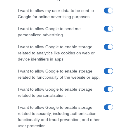
solenni celebrazioni in onore di
San Mimmo da
Riace
ci sta pensando direttamente lei, la
I want to allow my user data to be sent to
Google for online advertising purposes.
sacerdotessa dei neo-marxisti in salsa green, la
pluricondannata
Ilaria
Salis
(e d’altronde, chi
I want to allow Google to send me
meglio di lei). La pupilla di
Angelo Bonelli
e
personalized advertising.
Nicola Fratoianni
, dopo aver esordito
I want to allow Google to enable storage
dichiarandosi “felice” per le sorti del compagno
related to analytics like cookies on web or
Mimmo, si è spinta fino ad osannare il discutibile
device identifiers in apps.
modello di accoglienza promosso a suo tempo dal
I want to allow Google to enable storage
collega eurodeputato, auspicando peraltro “che
related to functionality of the website or app.
mille Riace possano fiorire”. Insomma, dopo aver
sdoganato le occupazioni abusive ed esaltato
I want to allow Google to enable storage
related to personalization.
solennemente le gesta degli occupanti, i
rossoverdi compiono l’ennesimo salto di qualità
I want to allow Google to enable storage
verso la piena legittimazione dei reati: l’elogio
related to security, including authentication
functionality and fraud prevention, and other
delle condanne. Le proprie.
user protection.