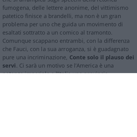
fumogena, delle lettere anonime, del vittimismo
patetico finisce a brandelli, ma non è un gran
problema per uno che guida un movimento di
esaltati sottratto a un comico al tramonto.
Comunque scappano entrambi, con la differenza
che Fauci, con la sua arroganza, si è guadagnato
pure una incriminazione,
Conte solo il plauso dei
servi
. Ci sarà un motivo se l’America è una
potenza imperiale e l’Italia una provincia
dell’impero.
Però non tutti hanno gradito la performance
dell’avvocato di Volturara Appula: qui al bar, non
ne parliamo, ma c’è pure una associazione
#Sereniesempreuniti, di familiari delle vittime
bergamasche, circa 6000, che non gliele manda a