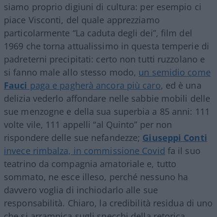
siamo proprio digiuni di cultura: per esempio ci
piace Visconti, del quale apprezziamo
particolarmente “La caduta degli dei”, film del
1969 che torna attualissimo in questa temperie di
padreterni precipitati: certo non tutti ruzzolano e
si fanno male allo stesso modo,
un semidio come
Fauci
paga e pagherà ancora più caro
, ed è una
delizia vederlo affondare nelle sabbie mobili delle
sue menzogne e della sua superbia a 85 anni: 111
volte vile, 111 appelli “al Quinto” per non
rispondere delle sue nefandezze;
Giuseppi Conti
invece rimbalza, in commissione Covid
fa il suo
teatrino da compagnia amatoriale e, tutto
sommato, ne esce illeso, perché nessuno ha
davvero voglia di inchiodarlo alle sue
responsabilità. Chiaro, la credibilità residua di uno
che si arrampica sugli specchi della retorica