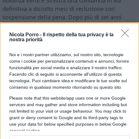
Alleanza Verdi e Sinistra una condanna in via
definitiva a diciotto mesi di reclusione con
sospensione della pena. Dopo più di sei anni
dall’arresto, scattato il 2 ottobre 2018 a
conclusione dell’operazione “Xenia”, il caso
Nicola Porro -
Il rispetto della tua privacy è la
nostra priorità
giudiziario di Mimmo Lucano può pertanto
definirsi chiuso.
Noi e i nostri partner utilizziamo, sul nostro sito, tecnologie
come i cookie per personalizzare contenuti e annunci, fornire
Il parlamentare europeo di Avs
è a tutti gli
funzionalità per social media e analizzare il nostro traffico.
Facendo clic di seguito si acconsente all'utilizzo di questa
effetti un condannato
. E questo, già di per sé,
tecnologia. Puoi cambiare idea e modificare le tue scelte sul
dovrebbe ampiamente bastare a far scattare
consenso in qualsiasi momento ritornando su questo sito
l’indignazione di quella folta
galassia manettara
Please note that this website/app uses one or more Google
di matrice grillo-comunistoide sempre pronta ad
services and may gather and store information including but
alzare il livello dello scontro e a chiedere le
not limited to your visit or usage behaviour. You may click to
grant or deny consent to Google and its third-party tags to
dimissioni di esponenti di forze politiche di segno
use your data for below specified purposes in below Google
opposto, anche solo per la ricezione di un
consent section.
semplicissimo avviso di garanzia. Giusto per fare