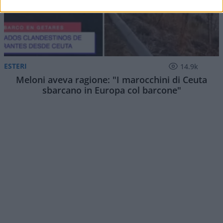
ESTERI
14.9k
Meloni aveva ragione: "I marocchini di Ceuta
sbarcano in Europa col barcone"