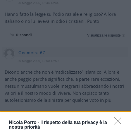
20 Maggio 2026, 13:44 13:44
Hanno fatto la legge sull’odio raziale e religioso? Allora
italiano o no lui aveva in odio i cristiani. Punto
Rispondi
VIsualizza le risposte
(2)
Geometra 67
20 Maggio 2026, 12:50 12:50
Dicono anche che non è “radicalizzato” islamico. Allora è
anche peggio perché significa che, a parte rare eccezioni,
nessun mussulmano vuole integrarsi abbracciando i nostri
valori e il nostro modo di vivere. Non capisco tanto
autolesionismo della sinistra per qualche voto in più.
Rispondi
Nicola Porro -
Il rispetto della tua privacy è la
nostra priorità