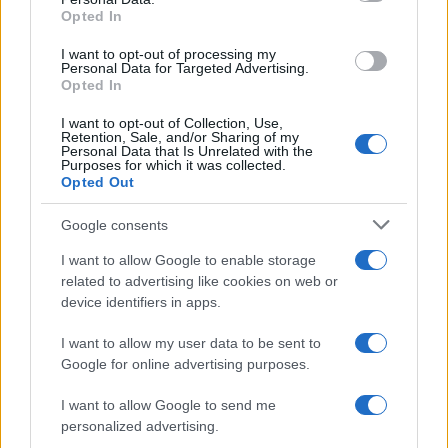
Rispondi
Opted In
I want to opt-out of processing my
Personal Data for Targeted Advertising.
Corsaro Nero
Opted In
20 Maggio 2026, 11:07 11:07
I want to opt-out of Collection, Use,
L’inverecondo lassismo sinistrorso ha generato il mostro. Di
Retention, Sale, and/or Sharing of my
Personal Data that Is Unrelated with the
qualunque generazione siano prima o seconda li rispedirei
Purposes for which it was collected.
tutti a calci nelle terga al loro paese d’origine invece ci tocca
Opted Out
anche spender soldi per processi a senso unico e per
Google consents
mantenerli in galera………che affare queste risorse!…..
I want to allow Google to enable storage
Rispondi
related to advertising like cookies on web or
device identifiers in apps.
I want to allow my user data to be sent to
Carica altri commenti
Google for online advertising purposes.
I want to allow Google to send me
personalized advertising.