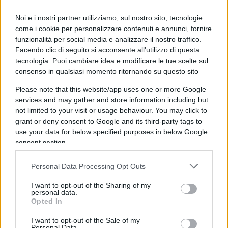
Newmax
20 Maggio 2026, 11:37 11:37
Noi e i nostri partner utilizziamo, sul nostro sito, tecnologie
come i cookie per personalizzare contenuti e annunci, fornire
Bisognerebbe sapere qual era “l’aria” che si respirava in
funzionalità per social media e analizzare il nostro traffico.
famiglia e nella comunità silamica che frequentavano.
Facendo clic di seguito si acconsente all'utilizzo di questa
Di solito la pera casca vicino al pero.
tecnologia. Puoi cambiare idea e modificare le tue scelte sul
consenso in qualsiasi momento ritornando su questo sito
Rispondi
VIsualizza le risposte
(1)
Please note that this website/app uses one or more Google
services and may gather and store information including but
not limited to your visit or usage behaviour. You may click to
giupor
grant or deny consent to Google and its third-party tags to
20 Maggio 2026, 11:25 11:25
use your data for below specified purposes in below Google
consent section.
Non basta esser nati in un luogo per sentirsene parte. Io, ad
esempio, son nato a Pinerolo, ma non mi sento un
Personal Data Processing Opt Outs
pinerolese. Mi sento più appartenere alla comunità del
piccolo paese in cui son (quasi) sempre vissuto.
I want to opt-out of the Sharing of my
personal data.
Se in famiglia ti viene inculcata una certa cultura, magari
Opted In
odio, come ne esci?
I want to opt-out of the Sale of my
Personal Data.