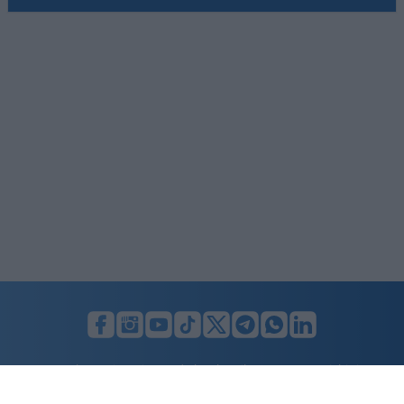
LUNIFIN S.r.l. a socio unico. Sede legale Milano, Largo F. Richini, 2/A,
20122 (MI), C.F./P.Iva en. 07174900154, REA cap. soc. euro 10.000,00
i.v.