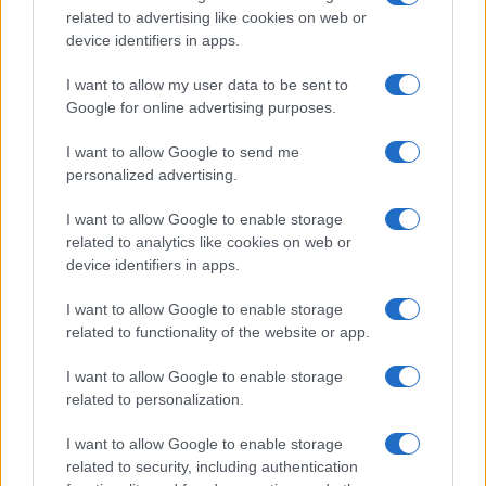
related to advertising like cookies on web or
probabilmente
Giorgia Meloni
. Quelli che
device identifiers in apps.
esprimono invece un’emozione più che un
articolato programma politico, in qualche modo lo
I want to allow my user data to be sent to
Google for online advertising purposes.
stesso Donald Trump, o tipi come la Lightwood, e
da noi Luigi Di Maio o Giuseppe Conte, e così a
I want to allow Google to send me
occhio
Elly Schlein
tendono a segnare
personalized advertising.
brillantemente la scena ma come le lucciole con
I want to allow Google to enable storage
una durata molto limitata.
related to analytics like cookies on web or
device identifiers in apps.
#ELLY SCHLEIN
#USA
I want to allow Google to enable storage
related to functionality of the website or app.
16
I want to allow Google to enable storage
Leggi i commenti
related to personalization.
I want to allow Google to enable storage
related to security, including authentication
SEDUTE SATIRICHE