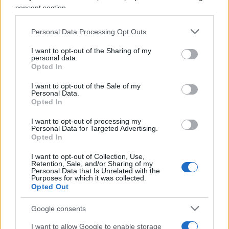
non poteva contare su un solido supporto
consent section.
cittadino nei momenti più difficili, e inoltre la sua
sconfitta politica testimonia l’ennesima conferma
Personal Data Processing Opt Outs
delle
difficoltà politiche delle più “liberal”
tra le
I want to opt-out of the Sharing of my
grandi città americane (ecco un fenomeno che
personal data.
Opted In
probabilmente visti i fallimenti di tanti sindaci
come Beppe Sala potrebbe manifestarsi anche
I want to opt-out of the Sale of my
Personal Data.
dalle nostre parti).
Opted In
I want to opt-out of processing my
Un politico che vince sull’onda dell’emozione
Personal Data for Targeted Advertising.
Opted In
liberale e perde nel non saper fare i conti con i più
duri problemi concreti? Non vi ricorda niente
I want to opt-out of Collection, Use,
Retention, Sale, and/or Sharing of my
questa vicenda? Al fondo c’è anche la realtà che
Personal Data that Is Unrelated with the
Purposes for which it was collected.
gli innovatori che si sono costruiti una squadra e
Opted Out
un programma lavorandoci su faticosamente e
Google consents
per anni sono poi in grado di durare: così gli
Alexis Tsipras, lo stesso Barack Obama e
I want to allow Google to enable storage