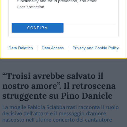
functionality and fraud prevention, and other
Vignetta del 04/08/2026
user protection.
CONFIRM
Vai all'archivio delle vignette
Data Deletion
Data Access
Privacy and Cookie Policy
“Troisi avrebbe salvato il
nostro amore”. Il retroscena
struggente su Pino Daniele
La moglie Fabiola Sciabbarrasi racconta il ruolo
decisivo dell’attore e il messaggio d’amore
nascosto nell’ultimo concerto del cantautore