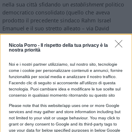
nella sua città sfidando un
establishment
politico
democratico consolidato (quello che aveva
prodotto il precedente sindaco Rahm Israel
Emanuel e il suo stretto alleato – via David
Axelrod – Barack Obama). Oggi però nelle
primarie tenute in questi giorni
ha perso la corsa
Nicola Porro -
Il rispetto della tua privacy è la
nostra priorità
contro ben due sfidanti democratici
. È il primo
caso dal 1989 di un sindaco della più grande città
Noi e i nostri partner utilizziamo, sul nostro sito, tecnologie
dell’Illinois, che non viene confermato per un
come i cookie per personalizzare contenuti e annunci, fornire
secondo mandato.
funzionalità per social media e analizzare il nostro traffico.
Facendo clic di seguito si acconsente all'utilizzo di questa
tecnologia. Puoi cambiare idea e modificare le tue scelte sul
consenso in qualsiasi momento ritornando su questo sito
L’analisi del
New York Times
punta sul fatto che il
Please note that this website/app uses one or more Google
sindaco uscente (nata in Ohio) non è stato in
services and may gather and store information including but
grado di affrontare in modo convincete la nuova
not limited to your visit or usage behaviour. You may click to
grant or deny consent to Google and its third-party tags to
ondata di
violenza metropolitana
, anche perché
use your data for below specified purposes in below Google