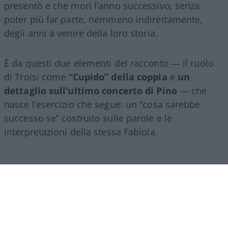
presentò e che morì l’anno successivo, senza
poter più far parte, nemmeno indirettamente,
degli anni a venire della loro storia.
È da questi due elementi del racconto — il ruolo
di Troisi come
“Cupido” della coppia
e
un
dettaglio sull’ultimo concerto di Pino
— che
nasce l’esercizio che segue: un “cosa sarebbe
successo se” costruito sulle parole e le
interpretazioni della stessa Fabiola.