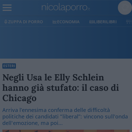
ECONOMIA
LIBERILIBRI
SHOP
SOSTIENICI
ESTERI
Negli Usa le Elly Schlein
hanno già stufato: il caso di
Chicago
Arriva l’ennesima conferma delle difficoltà
politiche dei candidati “liberal”: vincono sull'onda
dell'emozione, ma poi...