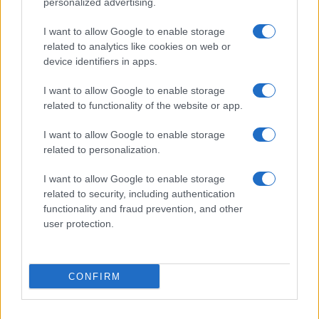
vista arrivare, dico io, un motivo ci sarà pure.
personalized advertising.
I want to allow Google to enable storage
related to analytics like cookies on web or
device identifiers in apps.
I want to allow Google to enable storage
#ALESSANDRO SALLUSTI
related to functionality of the website or app.
I want to allow Google to enable storage
related to personalization.
55
Leggi i commenti
I want to allow Google to enable storage
related to security, including authentication
functionality and fraud prevention, and other
user protection.
SEDUTE SATIRICHE
Vignetta del 04/08/2026
CONFIRM
Vai all'archivio delle vignette