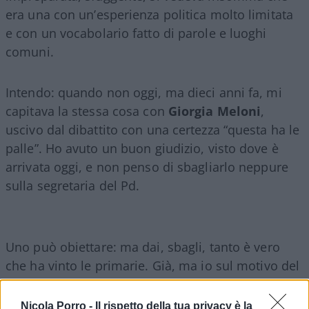
era una con un’esperienza politica molto limitata
e con un vocabolario fatto di parole e luoghi
comuni.
Intendo: quando non oggi, ma dieci anni fa, mi
capitava la stessa cosa con
Giorgia Meloni
,
uscivo dal dibattito con una certezza “questa ha le
palle”. Ho avuto un buon giudizio, visto dove è
arrivata oggi, e non penso di sbagliarlo neppure
sulla segretaria del Pd.
Uno può obiettare: ma dai, sbagli, tanto è vero
che ha vinto le primarie. Già, ma io sul motivo del
successo ho una mia idea, anzi due.
Nicola Porro -
Il rispetto della tua privacy è la