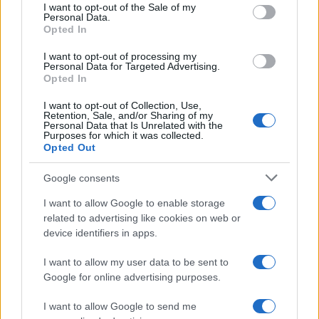
I want to opt-out of the Sale of my
ebreo, ma gli sta sulle palle Israele, ha un nonno
Personal Data.
di origine ucraina, ma non mi sembra voglia
Opted In
battersi per la difesa di quel popolo.
I want to opt-out of processing my
Personal Data for Targeted Advertising.
Opted In
Ecco, vedete, sono gli strani, non i normali, ad
I want to opt-out of Collection, Use,
attirare l’attenzione, e lei ha tutte le caratteristiche
Retention, Sale, and/or Sharing of my
Personal Data that Is Unrelated with the
dei primi. Questa curiosità, figlio un po’ della
Purposes for which it was collected.
disperazione, un po’ dell’attrazione, può
Opted Out
trasformarsi in un progetto politico? A giudicare
Google consents
dalle premesse, dai primi passi, direi di no. Voglio
I want to allow Google to enable storage
dire, se Alice Klein è la donna che ho abbiamo
related to advertising like cookies on web or
conosciuto, non vedo per lei un grande futuro. Se
device identifiers in apps.
viceversa c’è qualcosa di lei che ha tenuto
nascosto, beh, allora ovviamente può accadere di
I want to allow my user data to be sent to
Google for online advertising purposes.
tutto. Lei ha detto “ho vinto perché non mi hanno
visto arrivare”. Certo, vero, ma se nessuno l’ha
I want to allow Google to send me