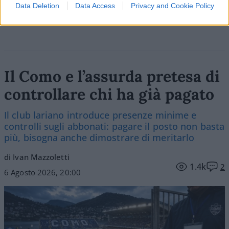
Data Deletion
Data Access
Privacy and Cookie Policy
Il Como e l’assurda pretesa di
controllare chi ha già pagato
Il club lariano introduce presenze minime e
controlli sugli abbonati: pagare il posto non basta
più, bisogna anche dimostrare di meritarlo
di Ivan Mazzoletti
1.4k
2
6 Agosto 2026, 20:00