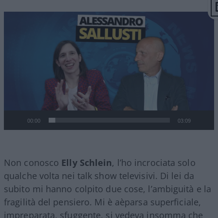
Video
Player
00:00
03:09
Non conosco
Elly Schlein
, l’ho incrociata solo
qualche volta nei talk show televisivi. Di lei da
subito mi hanno colpito due cose, l’ambiguità e la
fragilità del pensiero. Mi è aèparsa superficiale,
impreparata, sfuggente, si vedeva insomma che