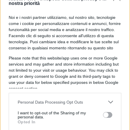
nostra priorità
La prima è che sia trattato di un fallo di reazione,
o meglio di frustrazione, dell’elettore di sinistra
Noi e i nostri partner utilizziamo, sul nostro sito, tecnologie
nei confronti della sua classe dirigente, che negli
come i cookie per personalizzare contenuti e annunci, fornire
ultimi anni non è proprio azzecata una. Se fosse
funzionalità per social media e analizzare il nostro traffico.
Facendo clic di seguito si acconsente all'utilizzo di questa
così, non sia quindi trattato di un voto pro-Elly,
tecnologia. Puoi cambiare idea e modificare le tue scelte sul
ma di un voto contro quel Pd uscito a pezzi dal
consenso in qualsiasi momento ritornando su questo sito
confronto scontro con la destra di Giorgia Meloni
Please note that this website/app uses one or more Google
e Matteo Salvini.
services and may gather and store information including but
not limited to your visit or usage behaviour. You may click to
grant or deny consent to Google and its third-party tags to
use your data for below specified purposes in below Google
La seconda idea che mi sono fatto è che
consent section.
probabilmente
Elly Schlein
attira l’attenzione
perché è ambigua, fluida, e non solo
Personal Data Processing Opt Outs
sessualmente parlando. Mi sembra abbia una
I want to opt-out of the Sharing of my
personal data.
personalità misteriosa, inafferrabile, è italiana, ma
Opted In
anche svizzera, ma anche americana. Ha un padre