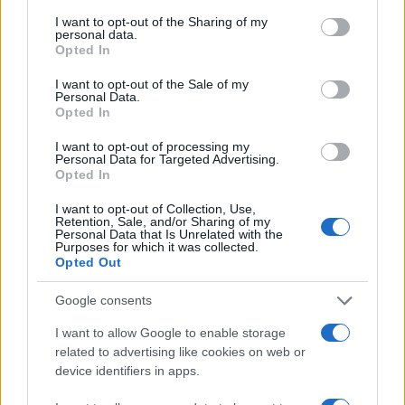
Appendino, Mimmo Lucano e Salis.
I want to opt-out of the Sharing of my
personal data.
Voi moralizzatori non potete
Opted In
parlare
I want to opt-out of the Sale of my
Personal Data.
Opted In
di
Alessandro Sallusti
7.6k
28 Marzo 2026, 9:15
I want to opt-out of processing my
Personal Data for Targeted Advertising.
Opted In
I want to opt-out of Collection, Use,
Retention, Sale, and/or Sharing of my
Personal Data that Is Unrelated with the
Purposes for which it was collected.
Opted Out
Google consents
I want to allow Google to enable storage
related to advertising like cookies on web or
device identifiers in apps.