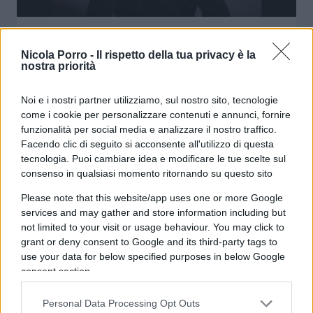
IL PREGIUDICATO. Un racconto
dentro la realtà
Nicola Porro -
Il rispetto della tua privacy è la
nostra priorità
di
Redazione
4.3k
Noi e i nostri partner utilizziamo, sul nostro sito, tecnologie
31 Marzo 2026, 10:39
come i cookie per personalizzare contenuti e annunci, fornire
funzionalità per social media e analizzare il nostro traffico.
Facendo clic di seguito si acconsente all'utilizzo di questa
tecnologia. Puoi cambiare idea e modificare le tue scelte sul
consenso in qualsiasi momento ritornando su questo sito
Please note that this website/app uses one or more Google
services and may gather and store information including but
not limited to your visit or usage behaviour. You may click to
grant or deny consent to Google and its third-party tags to
use your data for below specified purposes in below Google
consent section.
Personal Data Processing Opt Outs