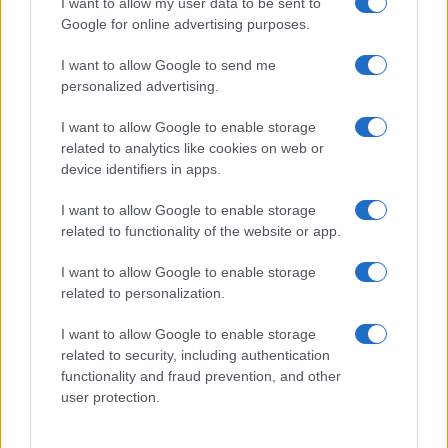
I want to allow my user data to be sent to
Google for online advertising purposes.
Caro Sallusti, su Stefania Craxi e
Forza Italia ti sbagli
I want to allow Google to send me
personalized advertising.
di
Salvatore Di Bartolo
5.3k
I want to allow Google to enable storage
27 Marzo 2026, 18:30
related to analytics like cookies on web or
device identifiers in apps.
I want to allow Google to enable storage
related to functionality of the website or app.
I want to allow Google to enable storage
related to personalization.
I want to allow Google to enable storage
related to security, including authentication
functionality and fraud prevention, and other
user protection.