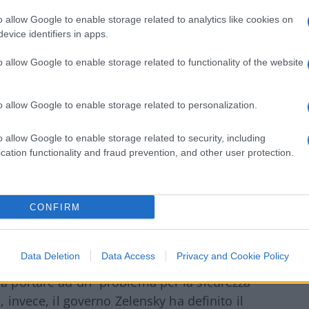
 comunque, pare supportare la seconda tesi
iso calo di pressione
,
o allow Google to enable storage related to analytics like cookies on
evice identifiers in apps.
on può essere “una coincidenza”
: “Le
nti anonime di Berlino al
Tagesspiegel
. E
o allow Google to enable storage related to functionality of the website
antasia non riesce a trovare uno scenario
 Tutto fa pensare che non sia stato un caso”.
o allow Google to enable storage related to personalization.
o allow Google to enable storage related to security, including
cation functionality and fraud prevention, and other user protection.
e smentite sia da Mosca, che di Kiev. Da una
arentemente un atteggiamento premuroso,
CONFIRM
’indagine urgente”
. Non è infondata
aggio da parte delle forze ucraine, almeno
Data Deletion
Data Access
Privacy and Cookie Policy
sidenza russa Peskov, il quale non ha
sa portare ad un “problema per la sicurezza
, invece, il governo Zelensky ha definito il