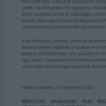
Nel frattempo, notizia di pochissimi minuti
Linde, ha dichiarato che il governo sta e
della sospetta azione di sabotaggio contr
quindi, pare seguire le piste del governo
non ha ancora puntato il dito né contro il
Il Nord Europa, intanto, inizia ad assume
danese stanno siglando in questo mome
porterà ad Amsterdam una quantità di circ
ogni anno. L’operazione economica strateg
undici anni dalla inaugurazione di Nord S
Matteo Milanesi, 27 settembre 2022
#BALTIC PIPE
#FUGA DI GAS
#GAS
#NO