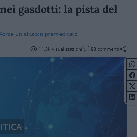
ei gasdotti: la pista del
 Forse un attacco premeditato
11.3k
Visualizzazioni
88
commenti
ITICA