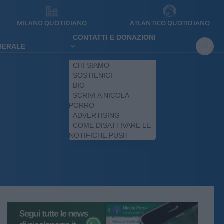
MILANO QUOTIDIANO
ATLANTICO QUOTIDIANO
CONTATTI E DONAZIONI
IBERALE
CHI SIAMO
SOSTIENICI
BIO
SCRIVI A NICOLA
PORRO
ADVERTISING
COME DISATTIVARE LE
NOTIFICHE PUSH