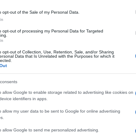
September 27, 2022
o opt-out of the Sale of my Personal Data.
In
to opt-out of processing my Personal Data for Targeted
ing.
In
o opt-out of Collection, Use, Retention, Sale, and/or Sharing
ua ad avvolgere il fatto. Il
Tagesspiegel
ha
ersonal Data that Is Unrelated with the Purposes for which it
lected.
 di un
sabotaggio ucraino
, proprio per
Out
i rapporto economico con Mosca; oppure,
a di un
attacco da parte di sommergibili o
consents
, per cagionare ulteriori difficoltà
o allow Google to enable storage related to advertising like cookies on
 Gazprom ha già annunciato l’impossibilità
evice identifiers in apps.
le operazioni di ripristino”, iniziando quindi
le continue interruzioni delle forniture a
o allow my user data to be sent to Google for online advertising
s.
to allow Google to send me personalized advertising.