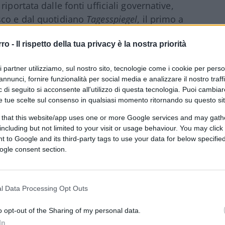
 riportata dalle fonti ufficiali governative,
sco e dal quotidiano
Tagesspiegel
, il primo a
ione di sabotaggio.
rro -
Il rispetto della tua privacy è la nostra priorità
ri partner utilizziamo, sul nostro sito, tecnologie come i cookie per pers
entrambi i Paesi hanno innalzato il proprio
annunci, fornire funzionalità per social media e analizzare il nostro traff
 infrastrutture energetiche, anche se non
 di seguito si acconsente all'utilizzo di questa tecnologia. Puoi cambiar
e tue scelte sul consenso in qualsiasi momento ritornando su questo si
ella popolazione e per l’ambiente. Poche ore
ione dei vertici di Bruxelles: “La Commissione
 that this website/app uses one or more Google services and may gath
including but not limited to your visit or usage behaviour. You may click 
e nel Nord Stream 1 e uno nel Nord Stream 2.
 to Google and its third-party tags to use your data for below specifi
c’è alcun impatto sulla sicurezza”, se non
ogle consent section.
to Svezia e Danimarca ad applicare
limiti
erea
.
l Data Processing Opt Outs
tti North Stream al largo della Danimarca.
o opt-out of the Sharing of my personal data.
In