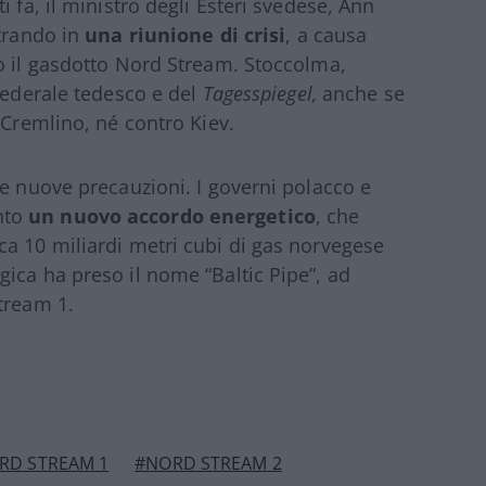
 fa, il ministro degli Esteri svedese, Ann
ntrando in
una riunione di crisi
, a causa
o il gasdotto Nord Stream. Stoccolma,
 federale tedesco e del
Tagesspiegel,
anche se
 Cremlino, né contro Kiev.
re nuove precauzioni. I governi polacco e
nto
un nuovo accordo energetico
, che
a 10 miliardi metri cubi di gas norvegese
ica ha preso il nome “Baltic Pipe”, ad
tream 1.
RD STREAM 1
#NORD STREAM 2