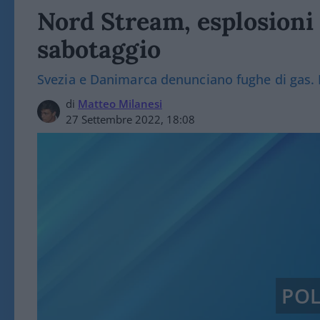
Nord Stream, esplosioni n
sabotaggio
Svezia e Danimarca denunciano fughe di gas.
di
Matteo Milanesi
27 Settembre 2022, 18:08
POL