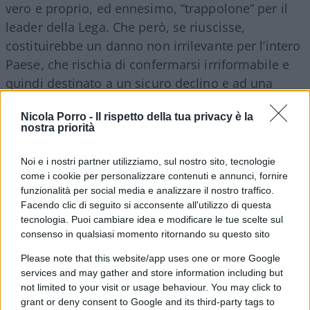
vero e proprio, ed ennesimo, “trappolone” per il
leader della Lega. Che però, se riuscisse,
costituirebbe un danno non irrilevante per l’intero
Paese, che rischia di confermarsi irriformabile e
quindi destinato a un sicuro declino e ad una
ulteriore deriva illiberale.
Forse è l’ultimo treno
Nicola Porro -
Il rispetto della tua privacy è la
che ci si present
a. E il mio non vuole essere che
nostra priorità
un appello a tutti i liberali e agli uomini di buona
volontà a non lasciare soli Salvini e i radicali in
Noi e i nostri partner utilizziamo, sul nostro sito, tecnologie
questa battaglia decisiva per la nostra libertà
come i cookie per personalizzare contenuti e annunci, fornire
funzionalità per social media e analizzare il nostro traffico.
sostanziale.
Facendo clic di seguito si acconsente all'utilizzo di questa
tecnologia. Puoi cambiare idea e modificare le tue scelte sul
Corrado Ocone, 13 marzo 2022
consenso in qualsiasi momento ritornando su questo sito
Please note that this website/app uses one or more Google
services and may gather and store information including but
#GIUSTIZIA
#MALGIUSTIZIA
#MATTEO SALVINI
not limited to your visit or usage behaviour. You may click to
#REFERENDUM
grant or deny consent to Google and its third-party tags to