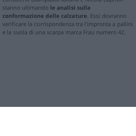
stanno ultimando
le analisi sulla
conformazione delle calzature
. Essi dovranno
verificare la corrispondenza tra l’impronta a pallini
e la suola di una scarpa marca Frau numero 42.
Per quanto riguarda gli accertamenti genetici,