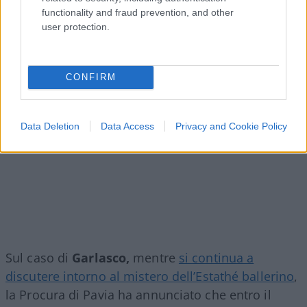
functionality and fraud prevention, and other
user protection.
CONFIRM
Data Deletion
Data Access
Privacy and Cookie Policy
Sul caso di
Garlasco,
mentre
si continua a
discutere intorno al mistero dell’Estathé ballerino
,
la Procura di Pavia ha annunciato che entro il