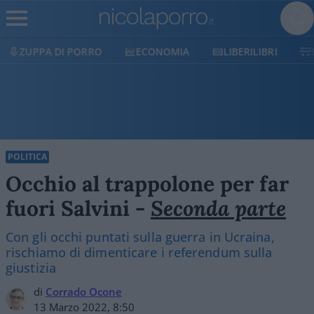
ZUPPA DI PORRO
ECONOMIA
LIBERILIBRI
POLITICA
Occhio al trappolone per far
fuori Salvini -
Seconda parte
Con gli occhi puntati sulla guerra in Ucraina,
rischiamo di dimenticare i referendum sulla
giustizia
di
Corrado Ocone
13 Marzo 2022, 8:50