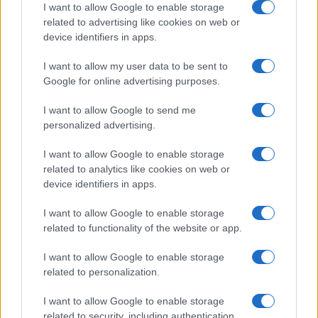
I want to allow Google to enable storage
related to advertising like cookies on web or
Garlasco, in arrivo 4 nuove
device identifiers in apps.
consulenze
I want to allow my user data to be sent to
Google for online advertising purposes.
La scadenza delle indagini fissata per il prossimo
28 settembre. Poi il probabile processo ad
I want to allow Google to send me
Andrea Sempio
personalized advertising.
di
Claudio Romiti
I want to allow Google to enable storage
1.4k
0
7 Agosto 2026, 15:15
related to analytics like cookies on web or
device identifiers in apps.
I want to allow Google to enable storage
related to functionality of the website or app.
I want to allow Google to enable storage
related to personalization.
I want to allow Google to enable storage
related to security, including authentication