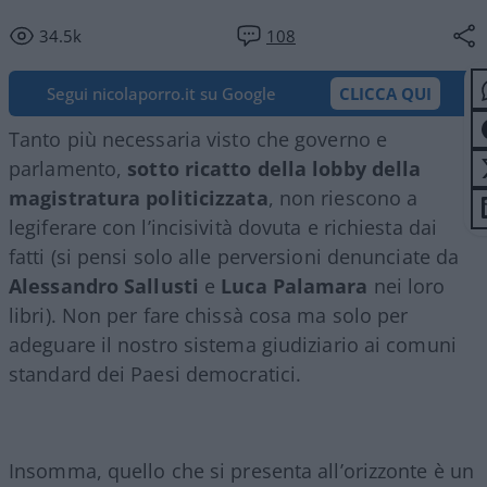
34.5k
108
Segui nicolaporro.it su Google
CLICCA QUI
Tanto più necessaria visto che governo e
parlamento,
sotto ricatto della lobby della
magistratura
politicizzata
, non riescono a
legiferare con l’incisività dovuta e richiesta dai
fatti (si pensi solo alle perversioni denunciate da
Alessandro Sallusti
e
Luca Palamara
nei loro
libri). Non per fare chissà cosa ma solo per
adeguare il nostro sistema giudiziario ai comuni
standard dei Paesi democratici.
Insomma, quello che si presenta all’orizzonte è un