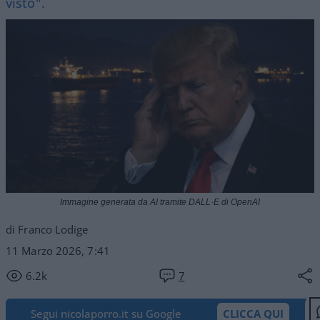
visto".
Immagine generata da AI tramite DALL·E di OpenAI
di Franco Lodige
11 Marzo 2026, 7:41
6.2k
7
Segui nicolaporro.it su Google
CLICCA QUI