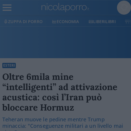
ECONOMIA
LIBERILIBRI
SHOP
SOSTIENICI
ESTERI
Oltre 6mila mine
“intelligenti” ad attivazione
acustica: così l’Iran può
bloccare Hormuz
Teheran muove le pedine mentre Trump
minaccia: "Conseguenze militari a un livello mai