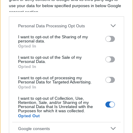
petrolio e gas
use your data for below specified purposes in below Google
consent section.
Come già circolato negli scorsi mesi, negli
Personal Data Processing Opt Outs
arsenali iraniani sarebbero presenti anche modelli
I want to opt-out of the Sharing of my
specifici come le mine di fondo MDM-6 di
personal data.
produzione russa e le mine a propulsione di razzo
Opted In
EM-52 di origine cinese. Gli ordigni possono
I want to opt-out of the Sale of my
essere dispiegati tramite diverse piattaforme:
Personal Data.
Opted In
piccoli sommergibili, unità navali di superficie o
imbarcazioni leggere. Le mine navali sono
I want to opt-out of processing my
Personal Data for Targeted Advertising.
considerate strumenti relativamente economici
Opted In
ma difficili da individuare e molto lenti da
I want to opt-out of Collection, Use,
rimuovere. Anche poche centinaia di ordigni
Retention, Sale, and/or Sharing of my
Personal Data that Is Unrelated with the
collocati in punti strategici delle rotte marittime
Purposes for which it was collected.
Opted Out
potrebbero compromettere temporaneamente
una quota significativa del traffico petrolifero
Google consents