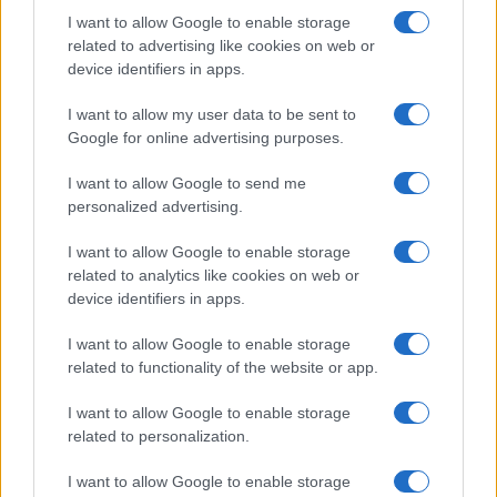
globale,
stimata tra il 20 e il 30% del
I want to allow Google to enable storage
commercio via mare
.
related to advertising like cookies on web or
device identifiers in apps.
La minaccia di Trump
I want to allow my user data to be sent to
Google for online advertising purposes.
Le notizie sul possibile minamento dello stretto
I want to allow Google to send me
personalized advertising.
hanno provocato la reazione del presidente degli
Stati Uniti,
Donald Trump
. “Se l’Iran ha
I want to allow Google to enable storage
posizionato delle mine nello Stretto di Hormuz, e
related to analytics like cookies on web or
device identifiers in apps.
non abbiamo notizie in merito, vogliamo che
vengano rimosse immediatamente”, dice Trump,
I want to allow Google to enable storage
con un post su Truth, reagendo sulla base delle
related to functionality of the website or app.
indiscrezioni. Già in precedenza il presidente
I want to allow Google to enable storage
aveva avvertito che un blocco prolungato della
related to personalization.
rotta petrolifera avrebbe portato a una risposta
militare.
I want to allow Google to enable storage