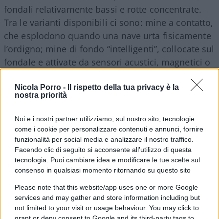
fondali relativamente bassi e rotte concentrate.
Tra le varianti disponibili ci sono: mine a contatto,
che esplodono quando una nave urta fisicamente
l’ordigno; mine di fondo “intelligenti”, collocate sul
fondale e attivate da sensori acustici, magnetici o
di pressione in grado di rilevare il passaggio delle
navi; mine a razzo, capaci di lanciare una testata
Nicola Porro -
Il rispetto della tua privacy è la
nostra priorità
verso l’alto contro lo scafo dell’imbarcazione
bersaglio.
Noi e i nostri partner utilizziamo, sul nostro sito, tecnologie
come i cookie per personalizzare contenuti e annunci, fornire
funzionalità per social media e analizzare il nostro traffico.
Facendo clic di seguito si acconsente all'utilizzo di questa
Leggi anche:
tecnologia. Puoi cambiare idea e modificare le tue scelte sul
consenso in qualsiasi momento ritornando su questo sito
Guerra all’Iran, con il petrolio a 90 dollari
Please note that this website/app uses one or more Google
services and may gather and store information including but
rischiamo una stangata da 1.200 euro!
not limited to your visit or usage behaviour. You may click to
Iran-Usa: l’;incubo di Hormuz sulle rotte di
grant or deny consent to Google and its third-party tags to