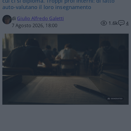
cui ci si diploma. Troppi prof interni: di fatto
auto-valutano il loro insegnamento
di
Giulio Alfredo Galetti
1.6k
4
7 Agosto 2026, 18:00