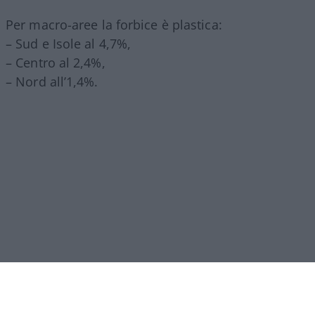
Per macro-aree la forbice è plastica:
– Sud e Isole al 4,7%,
– Centro al 2,4%,
– Nord all’1,4%.