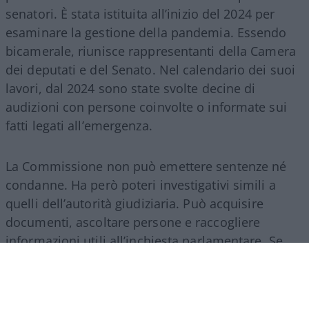
senatori. È stata istituita all’inizio del 2024 per
esaminare la gestione della pandemia. Essendo
bicamerale, riunisce rappresentanti della Camera
dei deputati e del Senato. Nel calendario dei suoi
lavori, dal 2024 sono state svolte decine di
audizioni con persone coinvolte o informate sui
fatti legati all’emergenza.
La Commissione non può emettere sentenze né
condanne. Ha però poteri investigativi simili a
quelli dell’autorità giudiziaria. Può acquisire
documenti, ascoltare persone e raccogliere
informazioni utili all’inchiesta parlamentare. Se
emergono elementi rilevanti, può trasmetterli alle
autorità competenti. L’audizione di Conte non
comporta quindi un’accusa penale né stabilisce