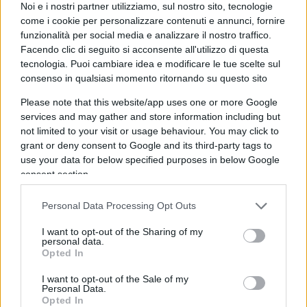
Noi e i nostri partner utilizziamo, sul nostro sito, tecnologie
modo per crudelmente infierire o per fare
come i cookie per personalizzare contenuti e annunci, fornire
scempio della vittima”, ma “conseguenza della
funzionalità per social media e analizzare il nostro traffico.
Facendo clic di seguito si acconsente all'utilizzo di questa
inesperienza e della inabilità” dell’assassino.
tecnologia. Puoi cambiare idea e modificare le tue scelte sul
consenso in qualsiasi momento ritornando su questo sito
La dinamica dell’omicidio
Please note that this website/app uses one or more Google
services and may gather and store information including but
L’aggressione è avvenuta in tre fasi: prima nel
not limited to your visit or usage behaviour. You may click to
parcheggio di
Vigonovo
, poi durante il tragitto
grant or deny consent to Google and its third-party tags to
use your data for below specified purposes in below Google
verso Fossò e infine nella zona industriale. Giulia
consent section.
ha avuto il tempo di percepire l’imminente morte.
Dopo l’omicidio,
Turetta
ha nascosto il corpo
Personal Data Processing Opt Outs
vicino al lago di Barcis ed è fuggito in Germania,
I want to opt-out of the Sharing of my
dove è stato arrestato dopo sette giorni.
personal data.
Opted In
I motivi del femminicidio
I want to opt-out of the Sale of my
Personal Data.
Opted In