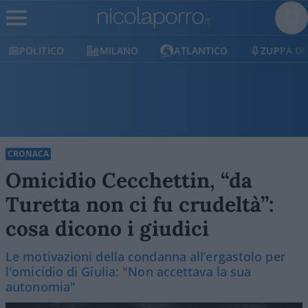
POLITICO
MILANO
ATLANTICO
ZUPPA DI 
CRONACA
Omicidio Cecchettin, “da
Turetta non ci fu crudeltà”:
cosa dicono i giudici
Le motivazioni della condanna all’ergastolo per
l'omicidio di Giulia: "Non accettava la sua
autonomia"