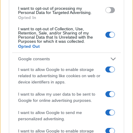
I want to opt-out of processing my
I giudici hanno scritto che Turetta ha agito per
Personal Data for Targeted Advertising.
Opted In
“arcaica sopraffazione”, incapace di accettare
l’autonomia di Giulia. “Non tollerava le sue scelte
I want to opt-out of Collection, Use,
Retention, Sale, and/or Sharing of my
di vita, nemmeno le più banali”, si legge nelle
Personal Data that Is Unrelated with the
Purposes for which it was collected.
motivazioni. Come riportato nell’
articolo
Opted Out
precedente
, il ragazzo aveva mostrato un
comportamento possessivo già prima del delitto.
Google consents
I want to allow Google to enable storage
Le azioni dopo l’omicidio
related to advertising like cookies on web or
device identifiers in apps.
Turetta ha dimostrato “lucidità e razionalità” dopo
I want to allow my user data to be sent to
il delitto: ha spento i cellulari, cambiato vestiti e
Google for online advertising purposes.
cancellato i dati dal telefono. I giudici hanno
I want to allow Google to send me
sottolineato che non ha collaborato con le
personalized advertising.
indagini, ammettendo solo i fatti già dimostrati
dalle prove.
I want to allow Google to enable storage