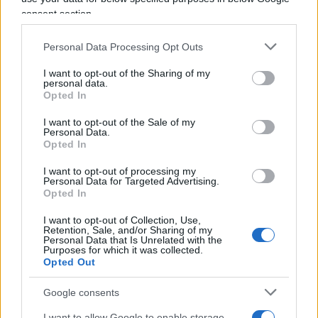
ogni loro mossa, ogni secondo, ogni scelta presa
consent section.
in condizioni di tensione estrema, come se si
Personal Data Processing Opt Outs
trattasse di una partita a scacchi giocata
comodamente da una scrivania. Naturalmente
I want to opt-out of the Sharing of my
personal data.
nessuno dice che le forze dell’ordine siano al di
Opted In
sopra della legge. Nessuno chiede immunità o
I want to opt-out of the Sale of my
zone franche. Se ci sono errori veri, vanno
Personal Data.
Opted In
accertati. Ma una cosa è accertare, un’altra è
costruire un clima in cui il poliziotto diventa il
I want to opt-out of processing my
Personal Data for Targeted Advertising.
sospettato naturale ogni volta che interviene
Opted In
contro chi fugge. Intanto i due presunti complici
I want to opt-out of Collection, Use,
di Suvilla, fuggiti in auto, sono stati arrestati poco
Retention, Sale, and/or Sharing of my
Personal Data that Is Unrelated with the
dopo a Quincinetto, sull’autostrada A5 in
Purposes for which it was collected.
direzione Torino. Dunque non stiamo parlando di
Opted Out
un episodio isolato o di una banale infrazione.
Google consents
Stiamo parlando di una fuga, di un mezzo rubato,
I want to allow Google to enable storage