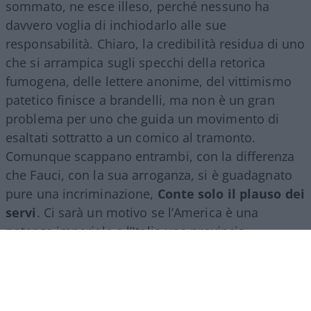
sommato, ne esce illeso, perché nessuno ha
davvero voglia di inchiodarlo alle sue
responsabilità. Chiaro, la credibilità residua di uno
che si arrampica sugli specchi della retorica
fumogena, delle lettere anonime, del vittimismo
patetico finisce a brandelli, ma non è un gran
problema per uno che guida un movimento di
esaltati sottratto a un comico al tramonto.
Comunque scappano entrambi, con la differenza
che Fauci, con la sua arroganza, si è guadagnato
pure una incriminazione,
Conte solo il plauso dei
servi
. Ci sarà un motivo se l’America è una
potenza imperiale e l’Italia una provincia
dell’impero.
Però non tutti hanno gradito la performance
dell’avvocato di Volturara Appula: qui al bar, non