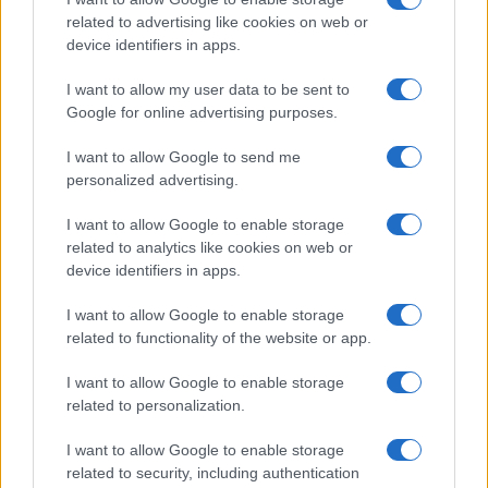
di pattuglie impegnate a fermare una situazione
related to advertising like cookies on web or
potenzialmente pericolosissima.
device identifiers in apps.
I want to allow my user data to be sent to
Google for online advertising purposes.
Matteo Salvini è intervenuto così: “La solidarietà
mia e di tutta la Lega a questi agenti”. E gli
I want to allow Google to send me
personalized advertising.
avvocati dei poliziotti hanno ricordato un punto
essenziale: “In questa fase non esiste un capo di
I want to allow Google to enable storage
imputazione, ma una fattispecie di reato. Gli
related to analytics like cookies on web or
device identifiers in apps.
accertamenti sono ancora in corso e le indagini
forensi sono ancora da ultimare. Abbiamo tutta la
I want to allow Google to enable storage
fiducia che gli accertamenti della procura portino
related to functionality of the website or app.
a breve a fare chiarezza. I poliziotti erano lì a fare
I want to allow Google to enable storage
il loro dovere”. Ecco, appunto:
erano lì a fare il
related to personalization.
loro dovere
.
I want to allow Google to enable storage
related to security, including authentication
Leggi anche: