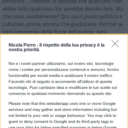
omissivo”. Tradotto: si ipotizza che qualcuno non
abbia fatto qualcosa che avrebbe dovuto fare. Ma
che cosa, esattamente? Qui sta il punto politico e
culturale, prima ancora che giudiziario. Perché se
ogni intervento delle forze dell’ordine, ogni
inseguimento, ogni tentativo di fermare chi
Nicola Porro -
Il rispetto della tua privacy è la
scappa può trasformarsi automaticamente in un
nostra priorità
fascicolo, allora il messaggio che arriva agli agenti
è devastante: fate attenzione a fare il vostro
Noi e i nostri partner utilizziamo, sul nostro sito, tecnologie
lavoro, perché domani potreste essere voi a
come i cookie per personalizzare contenuti e annunci, fornire
funzionalità per social media e analizzare il nostro traffico.
dovervi difendere.
Facendo clic di seguito si acconsente all'utilizzo di questa
tecnologia. Puoi cambiare idea e modificare le tue scelte sul
consenso in qualsiasi momento ritornando su questo sito
È lo stesso clima già visto attorno al
caso Ramy
.
Ogni volta che un inseguimento finisce male, la
Please note that this website/app uses one or more Google
discussione pubblica si ribalta. Non si parte più
services and may gather and store information including but
not limited to your visit or usage behaviour. You may click to
da chi fugge, da chi non si ferma, da chi mette in
grant or deny consent to Google and its third-party tags to
pericolo gli altri. Si parte dagli agenti. Si seziona
use your data for below specified purposes in below Google