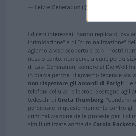
— Letzte Generation (@AufstandLastGen)
I diretti interessati hanno replicato, ovvi
intimidazione” e di “criminalizzazione” dell
agiamo a viso scoperto e con i nostri nom
nostro conto, non serve alcune perquisiz
di Last Generation, sempre al Die Welt h
in piazza perché “il governo federale sta 
non rispettare gli accordi di Parigi
“. Le
telefoni cellulari e laptop. Sostegno agli a
tedeschi di
Greta Thumberg
: “
Condannia
perpetrate in questo momento contro gli a
criminalizzazione delle proteste per il cl
simili utilizzate anche da
Carola Rackete