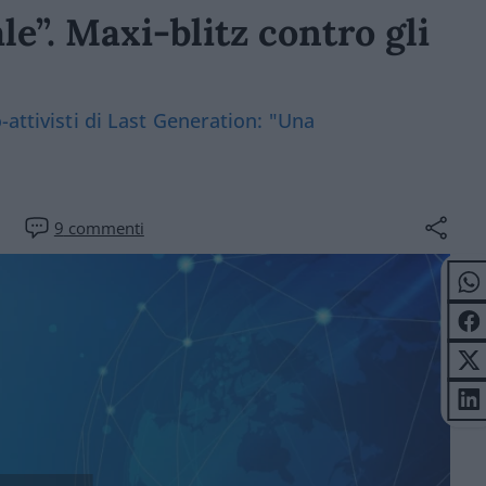
e”. Maxi-blitz contro gli
-attivisti di Last Generation: "Una
9
commenti