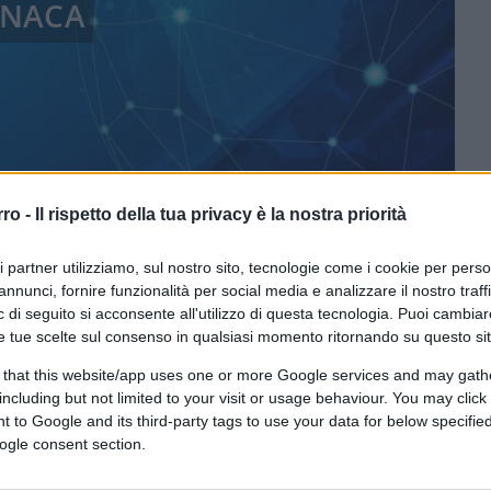
NACA
rro -
Il rispetto della tua privacy è la nostra priorità
ri partner utilizziamo, sul nostro sito, tecnologie come i cookie per pers
annunci, fornire funzionalità per social media e analizzare il nostro traff
 di seguito si acconsente all'utilizzo di questa tecnologia. Puoi cambiar
ferite su Google
CLICCA QUI
e tue scelte sul consenso in qualsiasi momento ritornando su questo si
 that this website/app uses one or more Google services and may gath
including but not limited to your visit or usage behaviour. You may click 
0:00
/
--:--
 to Google and its third-party tags to use your data for below specifi
ogle consent section.
schi, anche se al momento non con grande