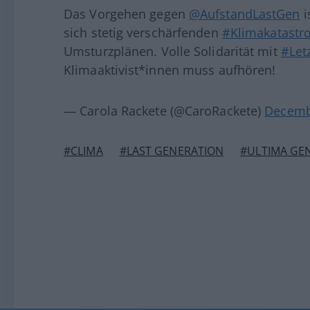
Das Vorgehen gegen
@AufstandLastGen
i
sich stetig verschärfenden
#Klimakatastr
Umsturzplänen. Volle Solidarität mit
#Let
Klimaaktivist*innen muss aufhören!
— Carola Rackete (@CaroRackete)
Decemb
#CLIMA
#LAST GENERATION
#ULTIMA GE