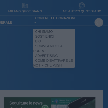
MILANO QUOTIDIANO
ATLANTICO QUOTIDIANO
CONTATTI E DONAZIONI
IBERALE
CHI SIAMO
SOSTIENICI
BIO
SCRIVI A NICOLA
PORRO
ADVERTISING
COME DISATTIVARE LE
NOTIFICHE PUSH