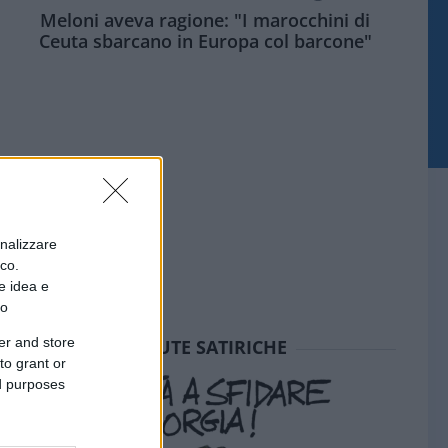
Meloni aveva ragione: "I marocchini di
Ceuta sbarcano in Europa col barcone"
onalizzare
ico.
e idea e
to
er and store
SEDUTE SATIRICHE
to grant or
ed purposes