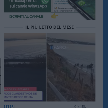
IL PIÙ LETTO DEL MESE
ESTERI
15k