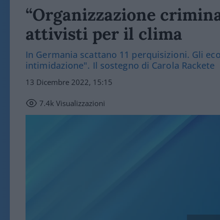
“Organizzazione criminal
attivisti per il clima
In Germania scattano 11 perquisizioni. Gli eco
intimidazione". Il sostegno di Carola Rackete
13 Dicembre 2022, 15:15
7.4k
Visualizzazioni