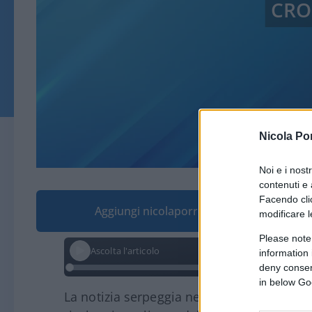
CRO
Nicola Po
Noi e i nost
contenuti e 
Facendo clic
Aggiungi nicolaporro.it alle tue fonti pre
modificare l
Please note
Ascolta l'articolo
information 
deny consent
in below Go
La notizia serpeggia nei quotidiani tede