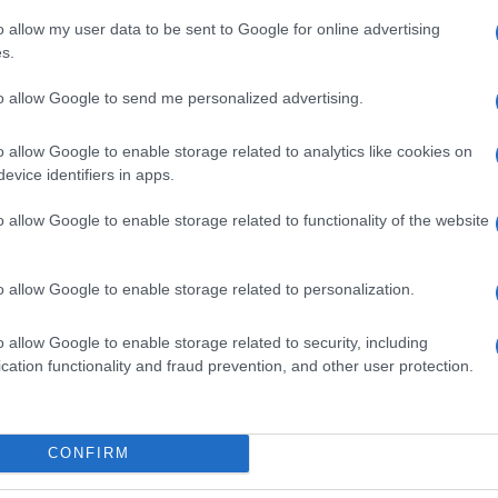
 di formazione di una
organizzazione
o allow my user data to be sent to Google for online advertising
s.
e ipotesi, peraltro già scartata da altre
anche di intercettare telefoni e piazzare
to allow Google to send me personalized advertising.
rmania, così come in Italia, si sta
 di polizia nei confronti di un fenomeno che
o allow Google to enable storage related to analytics like cookies on
n a caso altri attivisti di Ultima
evice identifiers in apps.
ti e perquisiti per ordine della procura di
o allow Google to enable storage related to functionality of the website
er essersi incollati le mani alla cornice di
o allow Google to enable storage related to personalization.
 LOBBY UND REGIERENDEN ++
o allow Google to enable storage related to security, including
cation functionality and fraud prevention, and other user protection.
s gab es 11 Hausdurchsuchungen bei uns.
igung“. Elektronische Geräte, wie Laptops
CONFIRM
m Plakate.