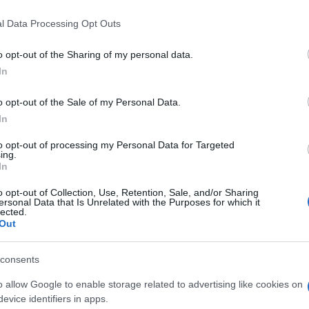
o il Parlamento Europeo col
Qatargate
. Oggi
polizia ha dato il via a perquisizioni
l Data Processing Opt Outs
 per il clima. Parliamo degli aderenti a
o opt-out of the Sharing of my personal data.
mo imparato a conoscere anche in Italia per
In
io di zuppe varie sulle opere d’arte
.
o opt-out of the Sale of my Personal Data.
In
 autorità tedesche però uno dei blitz
to opt-out of processing my Personal Data for Targeted
ing.
ia
potrebbero portare all’accusa di essere
In
ne riguarda 11 persone che vengono accusate
o opt-out of Collection, Use, Retention, Sale, and/or Sharing
blico”: le perquisizioni sono state eseguite
ersonal Data that Is Unrelated with the Purposes for which it
 Bassa Sassonia, Baden-Württemberg e
lected.
Out
gli attivisti hanno organizzato azioni di
a di petrolio a Schwedt. In primavera gli
consents
ompere il flusso di petrolio, cui sono poi
o allow Google to enable storage related to advertising like cookies on
 diversi casi hanno provocato l’interruzione
evice identifiers in apps.
el presunto reato, scrive il
Die Welt
, avrebbe