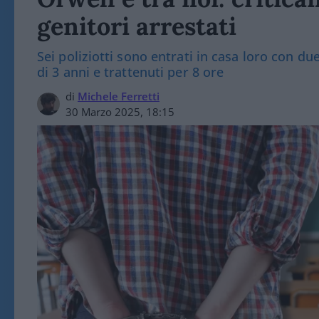
genitori arrestati
Sei poliziotti sono entrati in casa loro con d
di 3 anni e trattenuti per 8 ore
di
Michele Ferretti
30 Marzo 2025, 18:15