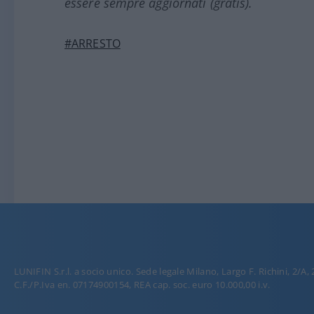
essere sempre aggiornati (gratis).
#ARRESTO
LUNIFIN S.r.l. a socio unico. Sede legale Milano, Largo F. Richini, 2/A,
C.F./P.Iva en. 07174900154, REA cap. soc. euro 10.000,00 i.v.