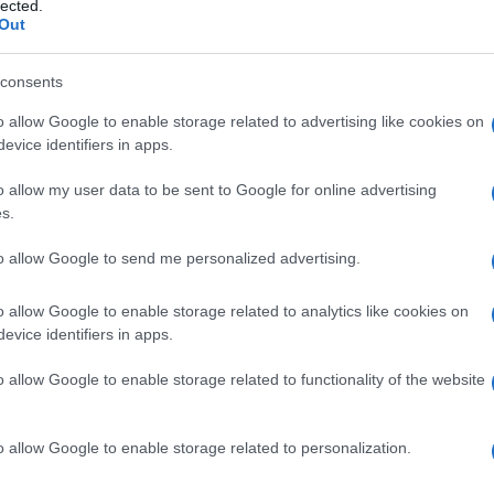
lected.
Out
consents
o allow Google to enable storage related to advertising like cookies on
evice identifiers in apps.
o allow my user data to be sent to Google for online advertising
s.
to allow Google to send me personalized advertising.
Radio
, e Rosalind Levine, 46 anni, sono stati
 di 3 anni. Sei poliziotti sono entrati in casa
o allow Google to enable storage related to analytics like cookies on
evice identifiers in apps.
 è stata portata in caserma e trattenuta per
o allow Google to enable storage related to functionality of the website
gruppo WhatsApp
o allow Google to enable storage related to personalization.
llen e Levine avevano sollevato dubbi sul