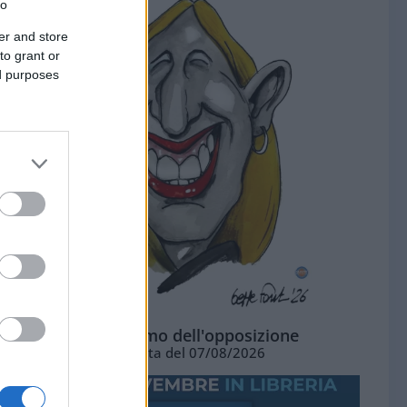
to
er and store
to grant or
ed purposes
L'ottimismo dell'opposizione
Vignetta del 07/08/2026