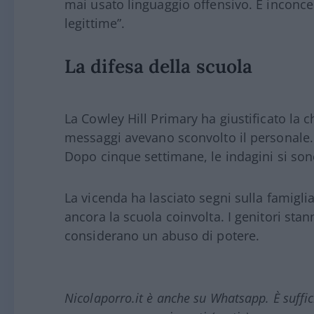
mai usato linguaggio offensivo. È inconc
legittime”.
La difesa della scuola
La Cowley Hill Primary ha giustificato la c
messaggi avevano sconvolto il personale. H
Dopo cinque settimane, le indagini si so
La vicenda ha lasciato segni sulla famiglia
ancora la scuola coinvolta. I genitori sta
considerano un abuso di potere.
Nicolaporro.it è anche su Whatsapp. È suffi