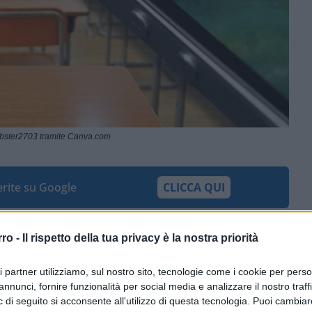
ebster2703 tramite Canva.com
ferite su Google
CLICCA QUI
rro -
Il rispetto della tua privacy è la nostra priorità
0:00
/
--:--
lton ci informa dell’arresto di
una coppia
ri partner utilizziamo, sul nostro sito, tecnologie come i cookie per pers
annunci, fornire funzionalità per social media e analizzare il nostro traff
asciati dopo otto ore trascorse in cella. I due
 di seguito si acconsente all'utilizzo di questa tecnologia. Puoi cambiar
 a seguito di una delicata operazione della