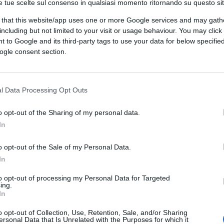
e tue scelte sul consenso in qualsiasi momento ritornando su questo si
volti sei agenti in divisa, sono sospettati
 that this website/app uses one or more Google services and may gath
alevola
.
including but not limited to your visit or usage behaviour. You may click 
 to Google and its third-party tags to use your data for below specifi
ogle consent section.
tele alla dirigenza della scuola elementare
 bastasse, anche una
chat
WhatsApp
che ne
l Data Processing Opt Outs
stanza, troppe critiche.
o opt-out of the Sharing of my personal data.
In
ere: non è possibile che il Paese della
pus Act, ma anche di John Locke e Herbert
o opt-out of the Sale of my Personal Data.
grottesca
psicopolizia orwelliana
. Del resto,
In
unner solitari inseguiti in spiaggia tipo
La
to opt-out of processing my Personal Data for Targeted
r fronteggiare mareggiate, blackout
ing.
, infine, sentito dire che la Ue sarebbe la
In
egli ultimi cinquemila anni, non ci stupiamo
o opt-out of Collection, Use, Retention, Sale, and/or Sharing
ersonal Data that Is Unrelated with the Purposes for which it