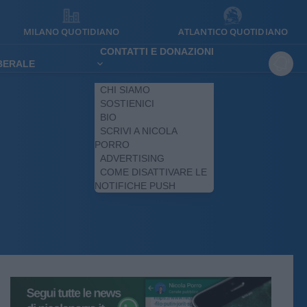
MILANO QUOTIDIANO
ATLANTICO QUOTIDIANO
CONTATTI E DONAZIONI
IBERALE
CHI SIAMO
SOSTIENICI
BIO
SCRIVI A NICOLA
PORRO
ADVERTISING
COME DISATTIVARE LE
NOTIFICHE PUSH