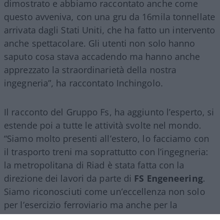
dimostrato e abbiamo raccontato anche come
questo avveniva, con una gru da 16mila tonnellate
arrivata dagli Stati Uniti, che ha fatto un intervento
anche spettacolare. Gli utenti non solo hanno
saputo cosa stava accadendo ma hanno anche
apprezzato la straordinarietà della nostra
ingegneria”, ha raccontato Inchingolo.
Il racconto del Gruppo Fs, ha aggiunto l’esperto, si
estende poi a tutte le attività svolte nel mondo.
“Siamo molto presenti all’estero, lo facciamo con
il trasporto treni ma soprattutto con l’ingegneria:
la metropolitana di Riad è stata fatta con la
direzione dei lavori da parte di
FS Engeneering
.
Siamo riconosciuti come un’eccellenza non solo
per l’esercizio ferroviario ma anche per la
realizzazione e progettazione dei lavori in questo