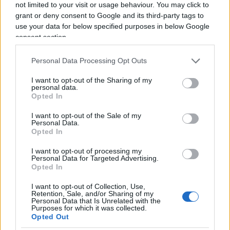
not limited to your visit or usage behaviour. You may click to
fascista-razzista, se è un migrante è un matto”
grant or deny consent to Google and its third-party tags to
questa volta non ha funzionato, grazie a un
use your data for below specified purposes in below Google
consent section.
giovane magistrato non ideologizzato.
Sy è un
italiano
, un criminale comune, che sia di pelle
Personal Data Processing Opt Outs
nera o bianca è irrilevante.
I want to opt-out of the Sharing of my
personal data.
Opted In
Il suo solitario progetto di strage
si è interrotto
solo all’ultimo istante per l’arrivo dei carabinieri,
I want to opt-out of the Sale of my
Personal Data.
dopo che costui aveva già versato sul pavimento
Opted In
le sue due taniche di benzina, e appiccato il fuoco.
I want to opt-out of processing my
I ragazzi sarebbero tutti morti, se non fossero
Personal Data for Targeted Advertising.
arrivati i carabinieri appena in tempo, spaccando
Opted In
il vetro posteriore dell’autobus. Eroi i ragazzi, eroi
I want to opt-out of Collection, Use,
Retention, Sale, and/or Sharing of my
i loro insegnanti, eroi i carabinieri, straordinaria la
Personal Data that Is Unrelated with the
Purposes for which it was collected.
compostezza, nel dopo, dei genitori dei ragazzi.
Opted Out
Folle il rischio che il Paese ha corso. Ci rendiamo