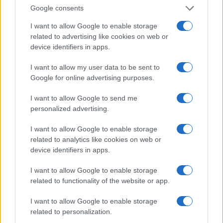
conto? Perdere 51 ragazzi e i loro insegnanti,
Google consents
bruciati vivi.
I want to allow Google to enable storage
related to advertising like cookies on web or
device identifiers in apps.
Pagina
PAGINA
Precedente
SUCCESSIVA
I want to allow my user data to be sent to
Google for online advertising purposes.
27
I want to allow Google to send me
personalized advertising.
Leggi i commenti
I want to allow Google to enable storage
related to analytics like cookies on web or
SEDUTE SATIRICHE
device identifiers in apps.
Vignetta del 07/08/2026
I want to allow Google to enable storage
related to functionality of the website or app.
I want to allow Google to enable storage
related to personalization.
Vai all'archivio delle vignette