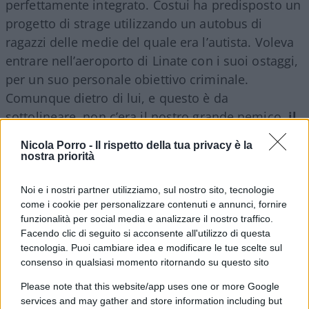
perfettamente integrato. Costui ha predisposto un
progetto di strage utilizzando un autobus di
ragazzi delle medie del quale era l’autista. Voleva
entrare nell’aeroporto di Linate con i suoi ostaggi,
per un suo personale obiettivo criminale.
Comunque dietro di lui, e questo è da
sottolineare, non c’era il nostro grande nemico,
il
terrorismo islamico
, ma solo lui, un criminale
Nicola Porro -
Il rispetto della tua privacy è la
comune. E come tale giornalisticamente doveva
nostra priorità
essere trattato.
Noi e i nostri partner utilizziamo, sul nostro sito, tecnologie
come i cookie per personalizzare contenuti e annunci, fornire
funzionalità per social media e analizzare il nostro traffico.
Che fosse un
criminale comune
lo ha dimostrato
Facendo clic di seguito si acconsente all'utilizzo di questa
tecnologia. Puoi cambiare idea e modificare le tue scelte sul
davanti al Gip di Milano fingendosi incapace di
consenso in qualsiasi momento ritornando su questo sito
intendere e di volere per sfuggire al probabile
Please note that this website/app uses one or more Google
ergastolo. Il Gip non si è fatto gabbare e il solito
services and may gather and store information including but
giochino “un criminale, se è un italiano è un