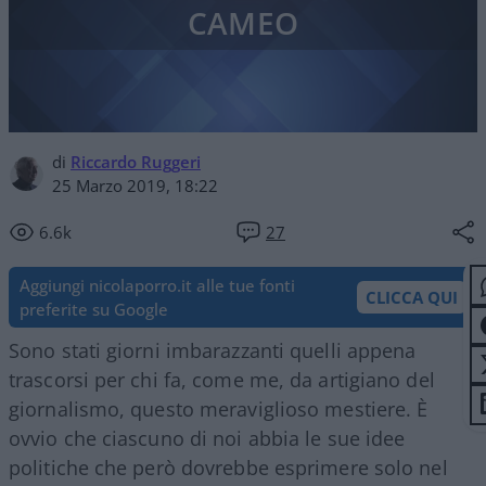
CAMEO
di
Riccardo Ruggeri
25 Marzo 2019, 18:22
6.6k
27
Aggiungi nicolaporro.it alle tue fonti
CLICCA QUI
preferite su Google
Sono stati giorni imbarazzanti quelli appena
trascorsi per chi fa, come me, da artigiano del
giornalismo, questo meraviglioso mestiere. È
ovvio che ciascuno di noi abbia le sue idee
politiche che però dovrebbe esprimere solo nel