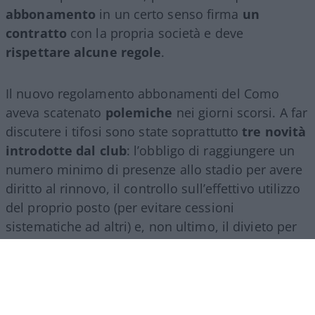
abbonamento
in un certo senso firma
un
contratto
con la propria società e deve
rispettare alcune regole
.
Il nuovo regolamento abbonamenti del Como
aveva scatenato
polemiche
nei giorni scorsi. A far
discutere i tifosi sono state soprattutto
tre novità
introdotte dal club
: l’obbligo di raggiungere un
numero minimo di presenze allo stadio per avere
diritto al rinnovo, il controllo sull’effettivo utilizzo
del proprio posto (per evitare cessioni
sistematiche ad altri) e, non ultimo, il divieto per
gli abbonati di indossare i colori della squadra
avversaria. Regole percepite da molti come troppo
invasive nei confronti di chi un titolo d’accesso lo
ha comunque pagato di tasca propria e che hanno