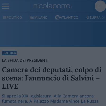
MILANO
ATLANTICO
ZUPPA DI PORRO
E
POLITICA
LA SFIDA DEI PRESIDENTI
Camera dei deputati, colpo di
scena: l’annuncio di Salvini –
LIVE
Si apre la XIX legislatura. Alla Camera ancora
fumata nera. A Palazzo Madama vince La Russa