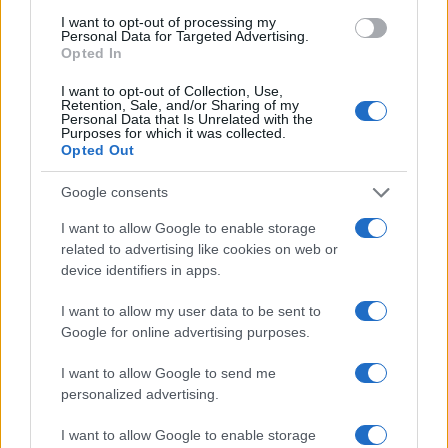
Volentieri faccio un passo indietro per il bene del
I want to opt-out of processing my
Personal Data for Targeted Advertising.
paese”
Opted In
I want to opt-out of Collection, Use,
10.00 Fratelli d’Italia ostenta
Retention, Sale, and/or Sharing of my
Personal Data that Is Unrelated with the
sicurezza
Purposes for which it was collected.
Opted Out
Quasi tutti i big di Fdi, entrando alla Camera o al
Google consents
Senato, assicurano: la maggioranza è salda e un
accordo c’è già. Nessuno si sbilancia sui voti.
I want to allow Google to enable storage
related to advertising like cookies on web or
“Tutto procede bene, state tranquilli, faremo
device identifiers in apps.
velocemente”, dice Meloni.
I want to allow my user data to be sent to
Google for online advertising purposes.
Qui sotto la spiegazione di come funziona
I want to allow Google to send me
l’elezione dei presidenti.
personalized advertising.
I want to allow Google to enable storage