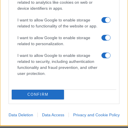
Il voto al Senato
related to analytics like cookies on web or
device identifiers in apps.
L’attenzione è tutta rivolta al Senato, dove – come
I want to allow Google to enable storage
spesso accade – i numeri della maggioranza sono
related to functionality of the website or app.
più risicati e dove i franchi tiratori sono sempre in
agguato. In apertura di seduta la senatrice a vita
I want to allow Google to enable storage
related to personalization.
Liliana Segre
veste i panni di presidente
temporaneo in virtù del fatto che è la più anziana
I want to allow Google to enable storage
in Aula (Napolitano, cui sarebbe spettato questo
related to security, including authentication
functionality and fraud prevention, and other
ruolo, non sarà presente per motivi di salute).
user protection.
Dopo il discorso di apertura, gli eletti inizieranno
le operazioni di voto. I senatori verranno chiamati,
scriveranno il nome del presidente su un foglietto
CONFIRM
di carta e lo depositeranno nell’urna. Le
operazioni dovrebbero concludersi in due ore
circa per poi procedere con lo scrutinio.
Data Deletion
Data Access
Privacy and Cookie Policy