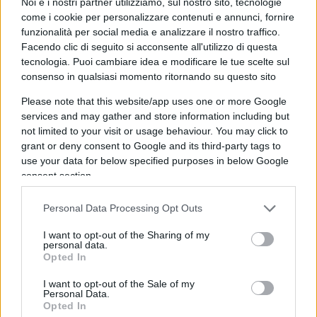
Noi e i nostri partner utilizziamo, sul nostro sito, tecnologie
L’accordo sul Senato sembra ormai cosa fatta. Il
come i cookie per personalizzare contenuti e annunci, fornire
funzionalità per social media e analizzare il nostro traffico.
candidato Ignazio La Russa ringrazia Calderoli per
Facendo clic di seguito si acconsente all'utilizzo di questa
il suo passo indietro: “È un gesto di grande
tecnologia. Puoi cambiare idea e modificare le tue scelte sul
generosità – dice – come me e forse più di me
consenso in qualsiasi momento ritornando su questo sito
aveva i titoli. Lo ringrazio per la scelta, che è
Please note that this website/app uses one or more Google
politica, rinnovandogli la mia gratitudine e
services and may gather and store information including but
amicizia”
not limited to your visit or usage behaviour. You may click to
grant or deny consent to Google and its third-party tags to
use your data for below specified purposes in below Google
10.18 Calderoli: “Faccio un passo
consent section.
indietro”
Personal Data Processing Opt Outs
I want to opt-out of the Sharing of my
personal data.
La svolta arriva prima dell’inizio del voto sul
Opted In
Senato. Lo “sfidante” di Ignazio La Russa, ovvero
I want to opt-out of the Sale of my
Roberto Calderoli, ha scelto di fare un passo
Personal Data.
indietro: “C’è l’accordo sul nome di La Russa.
Opted In