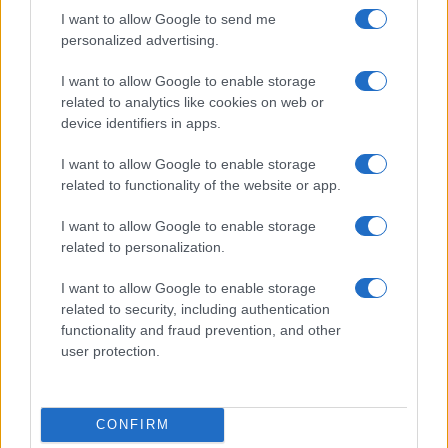
lacrimerà)? Ha ragione lui, dobbiamo puntare su
I want to allow Google to send me
un rassemblement di tipo francese, dove
personalized advertising.
confluiranno tutti i cosiddetti moderati di sinistra
I want to allow Google to enable storage
e di destra. Con un unico asset, l’endorsement
related to analytics like cookies on web or
dell’establishment nostrano e di quello europeo.
device identifiers in apps.
Questa mossa creerà un terremoto politico, partiti
I want to allow Google to enable storage
e movimenti si spaccheranno (cinquestelle e
related to functionality of the website or app.
forzisti in primis), per poi ricomporsi fra favorevoli
o contrari al Partito della Nazione.
I want to allow Google to enable storage
related to personalization.
I want to allow Google to enable storage
related to security, including authentication
Alla fine di questo giochino,
resta un unico
functionality and fraud prevention, and other
problema
: a chi andranno i voti di quei buzzurri
user protection.
dei cittadini? Al Partito della Nazione o al Partito
dei buzzurri che nascerà come risulta?
CONFIRM