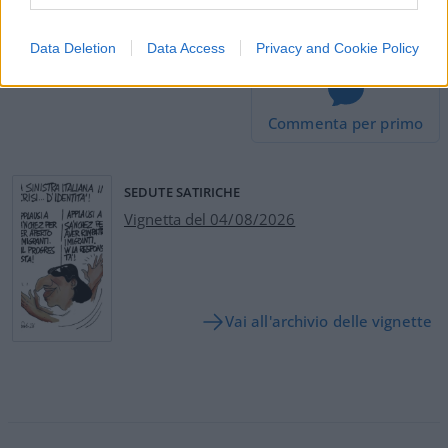
Riccardo Ruggeri, 1 maggio 2018
Data Deletion
Data Access
Privacy and Cookie Policy
Commenta per primo
SEDUTE SATIRICHE
Vignetta del 04/08/2026
Vai all'archivio delle vignette