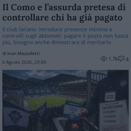
Il Como e l’assurda pretesa di
controllare chi ha già pagato
Il club lariano introduce presenze minime e
controlli sugli abbonati: pagare il posto non basta
più, bisogna anche dimostrare di meritarlo
di Ivan Mazzoletti
1.7k
4
6 Agosto 2026, 20:00