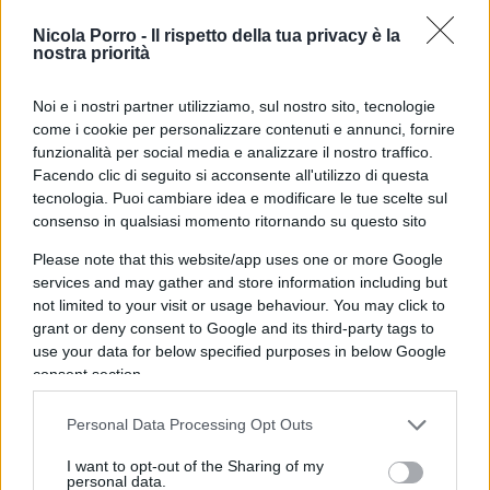
giorno
Berlusconi
avrebbe tradito
Matteo
Salvini
Nicola Porro -
Il rispetto della tua privacy è la
nostra priorità
e
Giorgia
Meloni
,
Renzi
avrebbe costretto, con
brutalità, le due minoranze del Pd alla scelta:
Noi e i nostri partner utilizziamo, sul nostro sito, tecnologie
dentro (e servi) o fuori. Non è andata così, i
come i cookie per personalizzare contenuti e annunci, fornire
cittadini si sono rivelati forse buzzurri ma non
funzionalità per social media e analizzare il nostro traffico.
fessi.
Facendo clic di seguito si acconsente all'utilizzo di questa
tecnologia. Puoi cambiare idea e modificare le tue scelte sul
consenso in qualsiasi momento ritornando su questo sito
Invito i miei amici dell’establishment
a
Please note that this website/app uses one or more Google
riflettere su questo scenario, prendendone atto:
services and may gather and store information including but
not limited to your visit or usage behaviour. You may click to
grant or deny consent to Google and its third-party tags to
use your data for below specified purposes in below Google
1)
Gli sconfitti siamo
noi establishment
, il nostro
consent section.
modello, sia in fase di
execution
, sia in termini di
risultati, ha fallito, peggio si è rivelato solo atto a
Personal Data Processing Opt Outs
creare mostruose diseguaglianze, impoverendo
I want to opt-out of the Sharing of my
personal data.
classe media e classe operaia, e arricchendo