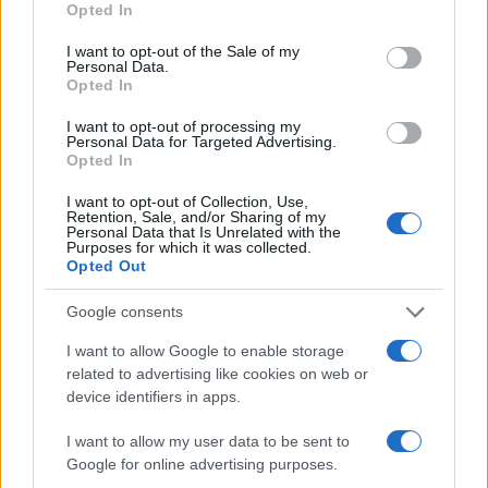
Opted In
quattro gatti dell’Occidente e quattro gatti
(gerarchi) del comitato centrale del PC cinese.
I want to opt-out of the Sale of my
Personal Data.
Abbiamo distrutto la forma più alta di democrazia
Opted In
sociale che i nostri padri avevano
I want to opt-out of processing my
intelligentemente escogitato:
l’ascensore sociale
,
Personal Data for Targeted Advertising.
Opted In
collocando ai vertici delle gerarchie,
esclusivamente per cooptazioni successive, banali
I want to opt-out of Collection, Use,
Retention, Sale, and/or Sharing of my
banditi seriali, tipo le felpe californiane e ottimati
Personal Data that Is Unrelated with the
Purposes for which it was collected.
cosmopoliti costruiti con lo stampino.
Opted Out
Google consents
2)
A questo punto
noi establishment
avremo il
coraggio di fare la mossa definitiva? Cosa ci ha
I want to allow Google to enable storage
related to advertising like cookies on web or
chiesto il nostro butler
Renzi
se non autorizzare la
device identifiers in apps.
nascita del Partito della Nazione, Segretario
Matteo
Renzi
, Presidente
Antonio
Tajani
I want to allow my user data to be sent to
Google for online advertising purposes.
(
Berlusconi
ormai è una reliquia, un giorno forse