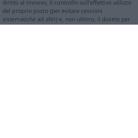
diritto al rinnovo, il controllo sull’effettivo utilizzo
del proprio posto (per evitare cessioni
sistematiche ad altri) e, non ultimo, il divieto per
gli abbonati di indossare i colori della squadra
avversaria. Regole percepite da molti come troppo
invasive nei confronti di chi un titolo d’accesso lo
ha comunque pagato di tasca propria e che hanno
alimentato il sospetto (poi rivelatosi in parte
infondato) che il club potesse arrivare a ritirare
l’abbonamento nel corso della stessa stagione.