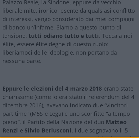
Palazzo Reale, la Sindone, eppure da vecchio
liberale mite, ironico, esente da qualsiasi conflitto
di interessi, vengo considerato dai miei compagni
di banco un’infame. Siamo a questo punto di
tensione:
tutti odiano tutto e tutti
. Tocca a noi
élite, essere élite degne di questo ruolo:
liberiamoci delle ideologie, non portano da
nessuna parte.
Eppure le elezioni del 4 marzo 2018
erano state
chiarissime (come lo era stato il referendum del 4
dicembre 2016), avevano indicato due “vincitori
part time” (M5S e Lega) e uno sconfitto “a tempo
pieno”, il Partito della Nazione del duo
Matteo
Renzi
e
Silvio
Berlusconi
. I due sognavano il 5
marzo come momento costituente del PdN: quel