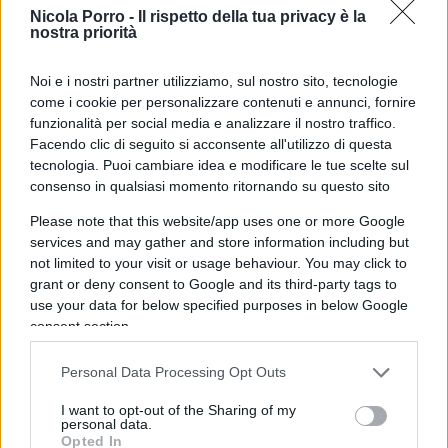
detenere la lama di 21 cm con cui ha ucciso il
Nicola Porro -
Il rispetto della tua privacy è la
giovane inglese per motivi religiosi. E
guai ad
nostra priorità
anteporre la sicurezza pubblica al costume dei
Noi e i nostri partner utilizziamo, sul nostro sito, tecnologie
migranti
: si verrebbe subito accusati di essere
come i cookie per personalizzare contenuti e annunci, fornire
xenofobi.
funzionalità per social media e analizzare il nostro traffico.
Facendo clic di seguito si acconsente all'utilizzo di questa
tecnologia. Puoi cambiare idea e modificare le tue scelte sul
E allora, in tal senso, sorgono diversi parallelismi
consenso in qualsiasi momento ritornando su questo sito
da fare. Ad esempio, il paragone con
George
Please note that this website/app uses one or more Google
Floyd
è inevitabile e rivelatore. Nel 2020, a
services and may gather and store information including but
Minneapolis, l’afroamericano George Floyd morì
not limited to your visit or usage behaviour. You may click to
sotto il ginocchio dell’agente Derek Chauvin
grant or deny consent to Google and its third-party tags to
mentre ripeteva “I can’t breathe”. Il video scatenò
use your data for below specified purposes in below Google
consent section.
proteste globali, rivolte violente e un’ondata di
solidarietà istituzionale.
Personal Data Processing Opt Outs
I want to opt-out of the Sharing of my
personal data.
Opted In