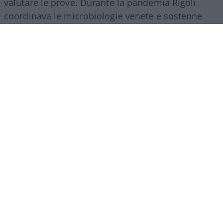
valutare le prove. Durante la pandemia Rigoli
coordinava le microbiologie venete e sostenne
l’utilizzo dei tamponi antigenici rapidi accanto ai
molecolari. I laboratori erano saturi, i reagenti
scarseggiavano e i tempi di refertazione si
allungavano. I rapidi, riconosce il medico, non
garantivano la stessa sensibilità dei molecolari,
ma permettevano di effettuare screening di massa
ed erano dotati della certificazione europea
richiesta.