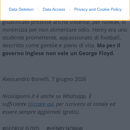
dove la categoria della vittima influenza la
Data Deletion
Data Access
Privacy and Cookie Policy
risposta. Nel caso Floyd, la narrazione ha
giustificato proteste anche violente; per Nowak, si
minimizza per non alimentare odio. Henry era uno
studente promettente, appassionato di football,
descritto come gentile e pieno di vita.
Ma per il
governo inglese non vale un George Floyd.
Alessandro Bonelli, 7 giugno 2026
Nicolaporro.it è anche su Whatsapp. È
sufficiente
cliccare qui
per iscriversi al canale ed
essere sempre aggiornati (gratis).
#GEORGE FLOYD
#HENRY NOWAK