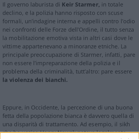
Il governo laburista di
Keir Starmer,
in totale
declino, e la polizia hanno risposto con scuse
formali, un’indagine interna e appelli contro l’odio
nei confronti delle Forze dell’Ordine, il tutto senza
la mobilitazione emotiva vista in altri casi dove le
vittime appartenevano a minoranze etniche. La
principale preoccupazione di Starmer, infatti, pare
non essere l’impreparazione della polizia e il
problema della criminalità, tutt’altro: pare essere
la violenza dei bianchi.
Eppure, in Occidente, la percezione di una buona
fetta della popolazione bianca è davvero quella di
una disparità di trattamento. Ad esempio, il sikh
che ha ucciso Henry Nowak poteva legalmente