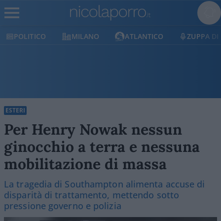
CO
MILANO
ATLANTICO
ZUPPA DI PORRO
ESTERI
Per Henry Nowak nessun
ginocchio a terra e nessuna
mobilitazione di massa
La tragedia di Southampton alimenta accuse di
disparità di trattamento, mettendo sotto
pressione governo e polizia