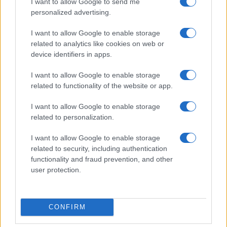
I want to allow Google to send me
personalized advertising.
I want to allow Google to enable storage
La narrazione fu chiara:
la polizia bianca si
related to analytics like cookies on web or
device identifiers in apps.
accanisce sui neri.
Nel caso Nowak, invece, la
reazione è stata tiepidissima ed è arrivata dopo
I want to allow Google to enable storage
mesi dall’accaduto. Non si è vista una
related to functionality of the website or app.
genuflessione collettiva della polizia londinese, i
I want to allow Google to enable storage
giornali ne hanno parlato solo quando costretti
related to personalization.
dalla pressione dell’opinione pubblica. Anzi, la
politica britannica si è attivata contro le
I want to allow Google to enable storage
related to security, including authentication
manifestazioni, temendo divisioni comunitarie
functionality and fraud prevention, and other
alimentate dal razzismo.
user protection.
E dunque qui si giunge davvero al
“two-tier
CONFIRM
policing”
che i manifestanti stanno denunciando:
un approccio influenzato da ideologie identitarie,