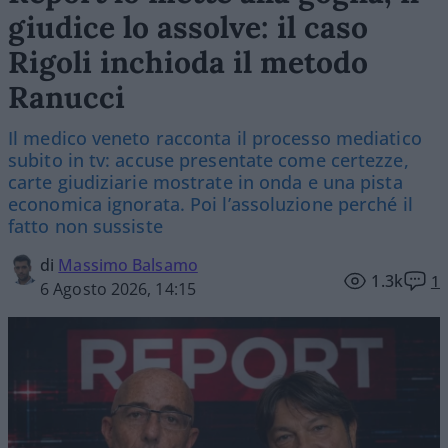
giudice lo assolve: il caso
Rigoli inchioda il metodo
Ranucci
Il medico veneto racconta il processo mediatico
subito in tv: accuse presentate come certezze,
carte giudiziarie mostrate in onda e una pista
economica ignorata. Poi l’assoluzione perché il
fatto non sussiste
di
Massimo Balsamo
1.3k
1
6 Agosto 2026, 14:15