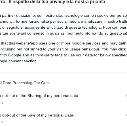
rro -
Il rispetto della tua privacy è la nostra priorità
ri partner utilizziamo, sul nostro sito, tecnologie come i cookie per pers
di
Alessandro Imperiali
annunci, fornire funzionalità per social media e analizzare il nostro traff
8k
11 Giugno 2026, 14:24
 di seguito si acconsente all'utilizzo di questa tecnologia. Puoi cambiar
e tue scelte sul consenso in qualsiasi momento ritornando su questo si
 that this website/app uses one or more Google services and may gath
Belfast, quando il troppo è troppo
including but not limited to your visit or usage behaviour. You may click 
 to Google and its third-party tags to use your data for below specifi
ogle consent section.
l Data Processing Opt Outs
o opt-out of the Sharing of my personal data.
di
Max Del Papa
12.6k
In
11 Giugno 2026, 9:01
o opt-out of the Sale of my Personal Data.
In
Henry Nowak vale meno di George