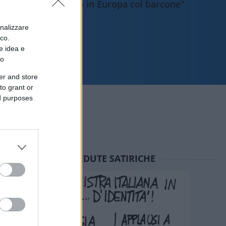
sbarcano in Europa col barcone"
onalizzare
ico.
e idea e
to
er and store
to grant or
ed purposes
SEDUTE SATIRICHE