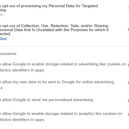
Floyd?
to opt-out of processing my Personal Data for Targeted
ing.
In
o opt-out of Collection, Use, Retention, Sale, and/or Sharing
ersonal Data that Is Unrelated with the Purposes for which it
lected.
Out
di Liberisti italiani
4.6k
consents
8 Giugno 2026, 20:00
o allow Google to enable storage related to advertising like cookies on
evice identifiers in apps.
Regno Unito, quando troppa
o allow my user data to be sent to Google for online advertising
inclusione uccide
s.
to allow Google to send me personalized advertising.
o allow Google to enable storage related to analytics like cookies on
evice identifiers in apps.