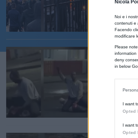
Nicola Po
Noi e i nost
contenuti e 
Facendo clic
modificare l
Please note
information 
deny consent
in below Go
Persona
I want t
Opted 
I want t
Opted 