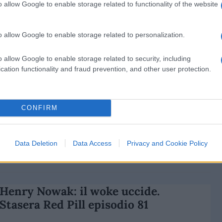
o allow Google to enable storage related to functionality of the website
di
Michele Marsonet
5.5k
8 Giugno 2026, 5:49
o allow Google to enable storage related to personalization.
Per Henry Nowak nessun ginocchio
o allow Google to enable storage related to security, including
a terra e nessuna mobilitazione di
cation functionality and fraud prevention, and other user protection.
massa
CONFIRM
Data Deletion
Data Access
Privacy and Cookie Policy
di
Alessandro Bonelli
7.1k
7 Giugno 2026, 19:00
Henry Nowak: il woke uccide.
Stasera Red Pill episodio 81