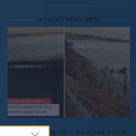
IL PIÙ LETTO DEL MESE
ESTERI
14.6k
Meloni aveva ragione: "I marocchini di Ceuta