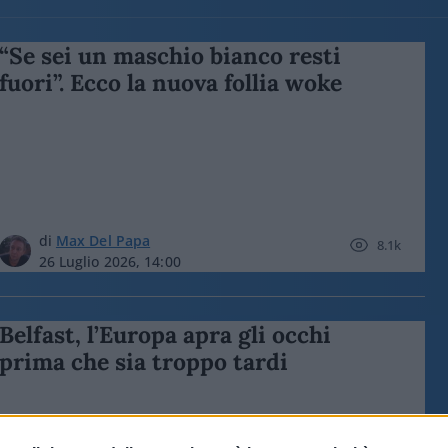
“Se sei un maschio bianco resti
fuori”. Ecco la nuova follia woke
di
Max Del Papa
8.1k
26 Luglio 2026, 14:00
Belfast, l’Europa apra gli occhi
prima che sia troppo tardi