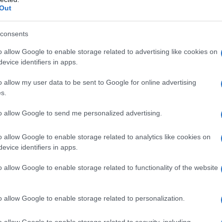
Out
d
che ha dato origine al movimento Black
consents
ragazzo di 18 anni, bianco, occidentale.
o allow Google to enable storage related to advertising like cookies on
tuzioni, gli artisti, gli sportivi che si
evice identifiers in apps.
o allow my user data to be sent to Google for online advertising
s.
 equità, inclusione)
hanno condotto a un
stata trattata da colpevole e le istituzioni
to allow Google to send me personalized advertising.
se dell’etnia. I Liberisti Italiani rifiutano
la litania “diversità, equità, inclusione” e
o allow Google to enable storage related to analytics like cookies on
evice identifiers in apps.
ividui di fronte alla legge.
o allow Google to enable storage related to functionality of the website
o allow Google to enable storage related to personalization.
o allow Google to enable storage related to security, including