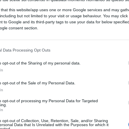
 that this website/app uses one or more Google services and may gath
including but not limited to your visit or usage behaviour. You may click 
 to Google and its third-party tags to use your data for below specifi
ogle consent section.
l Data Processing Opt Outs
con chatgpt
o opt-out of the Sharing of my personal data.
In
CLICCA QUI
o opt-out of the Sale of my Personal Data.
 ucciso da un immigrato di seconda
In
ena del crimine ha ammanettato la vittima,
to opt-out of processing my Personal Data for Targeted
rare” e “Sono stato accoltellato”. Il
ing.
In
tre la polizia trattava con riguardo
er subito un’aggressione razzista.
o opt-out of Collection, Use, Retention, Sale, and/or Sharing
ersonal Data that Is Unrelated with the Purposes for which it
lected.