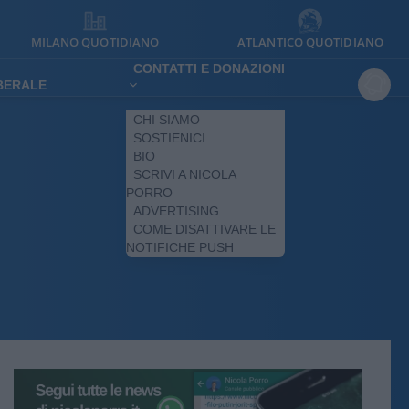
MILANO QUOTIDIANO
ATLANTICO QUOTIDIANO
CONTATTI E DONAZIONI
IBERALE
CHI SIAMO
SOSTIENICI
BIO
SCRIVI A NICOLA
PORRO
ADVERTISING
COME DISATTIVARE LE
NOTIFICHE PUSH