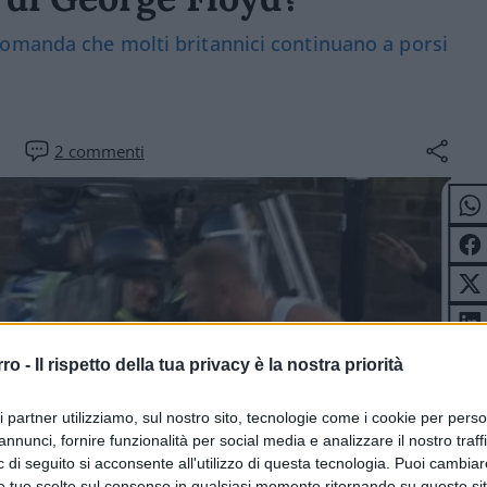
omanda che molti britannici continuano a porsi
2
commenti
rro -
Il rispetto della tua privacy è la nostra priorità
ri partner utilizziamo, sul nostro sito, tecnologie come i cookie per pers
annunci, fornire funzionalità per social media e analizzare il nostro traff
 di seguito si acconsente all'utilizzo di questa tecnologia. Puoi cambiar
e tue scelte sul consenso in qualsiasi momento ritornando su questo si