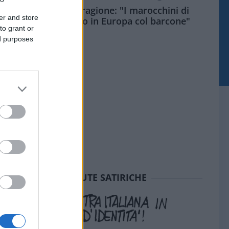
Meloni aveva ragione: "I marocchini di
er and store
Ceuta sbarcano in Europa col barcone"
to grant or
ed purposes
SEDUTE SATIRICHE