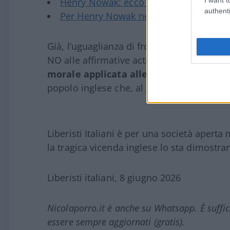
Henry Nowak: ecco come hanno lasciat
authenti
Per Henry Nowak nessun ginocchio a t
Già, l’uguaglianza di fronte alla legge to
NO alle affirmative actions nelle misure 
morale applicata alle vittime
. Appoggia
popolo inglese che, al grido di “White Liv
Liberisti Italiani è per una società apert
la tragica vicenda inglese lo sta dimostra
Liberisti italiani, 8 giugno 2026
Nicolaporro.it è anche su Whatsapp. È suffi
essere sempre aggiornati (gratis).