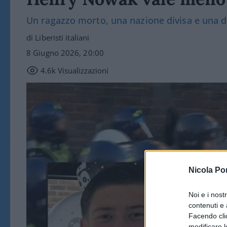
Un ragazzo morto, una nazione divisa e una d
di Liberisti italiani
8 Giugno 2026, 20:00
4.6k
Visualizzazioni
Nicola Po
Noi e i nost
contenuti e 
Facendo clic
modificare l