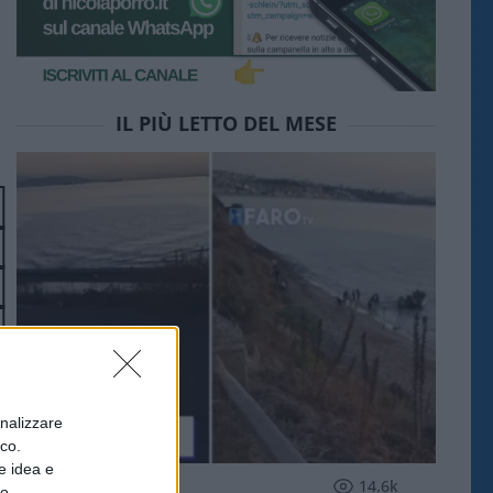
IL PIÙ LETTO DEL MESE
onalizzare
ico.
e idea e
ESTERI
14.6k
to