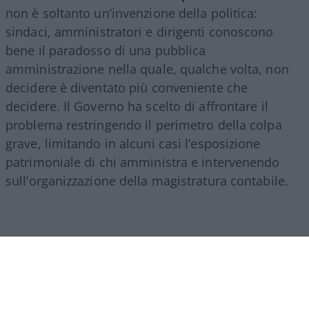
non è soltanto un’invenzione della politica:
sindaci, amministratori e dirigenti conoscono
bene il paradosso di una pubblica
amministrazione nella quale, qualche volta, non
decidere è diventato più conveniente che
decidere. Il Governo ha scelto di affrontare il
problema restringendo il perimetro della colpa
grave, limitando in alcuni casi l’esposizione
patrimoniale di chi amministra e intervenendo
sull’organizzazione della magistratura contabile.