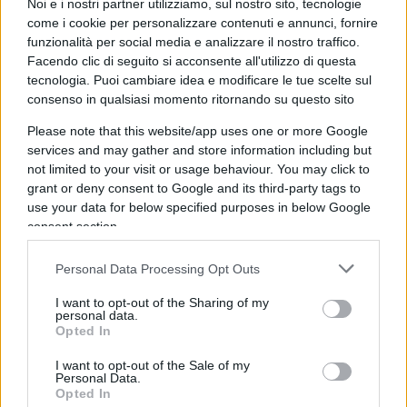
tutto e tutti, le direzioni trasversali e tematiche,
Noi e i nostri partner utilizziamo, sul nostro sito, tecnologie
come i cookie per personalizzare contenuti e annunci, fornire
create con l’intento di togliere lo scettro ai
funzionalità per social media e analizzare il nostro traffico.
direttori di rete, ma alla fine svanite senza lasciare
Facendo clic di seguito si acconsente all'utilizzo di questa
traccia. Ancora vacante la direzione di Rai fiction e
tecnologia. Puoi cambiare idea e modificare le tue scelte sul
giustamente rimangiata la decisione di chiudere
consenso in qualsiasi momento ritornando su questo sito
RaiStoria
e
RaiSport
. L’unico con il quale l’Ad
Please note that this website/app uses one or more Google
ancora si consulta e si aggrappa, è un tecnico
services and may gather and store information including but
not limited to your visit or usage behaviour. You may click to
mixer, animalista convinto, strenuo paladino dei
grant or deny consent to Google and its third-party tags to
cinghiali che circolano a Roma,
Riccardo Laganà
,
use your data for below specified purposes in below Google
il quale grazie all’ultima riforma, siede nel Cda a
consent section.
difesa dei lavoratori. Nel suo account Facebook,
Personal Data Processing Opt Outs
una frase svela la sua azione riformatrice: “la
serva è ladra, la padrona è cleptomane”.
I want to opt-out of the Sharing of my
personal data.
Opted In
Rinvii continui
I want to opt-out of the Sale of my
Personal Data.
Opted In