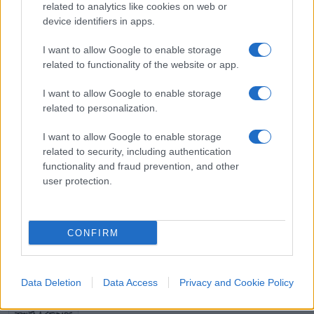
related to analytics like cookies on web or
ormai i 45 giorni prescritti dalla legge per
device identifiers in apps.
rinnovare i Cda, il fine giurista Conte dovrà
I want to allow Google to enable storage
adottare un decreto ad hoc per eliminare questo
related to functionality of the website or app.
termine, altrimenti la gestione passerà ai collegi
sindacali come è già successo per Invitalia.
I want to allow Google to enable storage
related to personalization.
#GIUSEPPE CONTE
#GOVERNO GIALLOROSSO
I want to allow Google to enable storage
#NOMINE
#RAI STORIA
related to security, including authentication
functionality and fraud prevention, and other
user protection.
Pagina
PAGINA
Precedente
SUCCESSIVA
CONFIRM
13
Leggi i commenti
Data Deletion
Data Access
Privacy and Cookie Policy