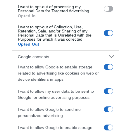
Ma, tornando alla scorpacciata di nomine
I want to opt-out of processing my
Personal Data for Targeted Advertising.
pubbliche lo scandalo è che
vengono rinviate da
Opted In
circa 5 mesi
, di quindici giorni in quindici giorni.
I want to opt-out of Collection, Use,
Prossima scadenza, il 12 novembre. È lo specchio
Retention, Sale, and/or Sharing of my
dei dissidi nel governo giallorosso. Nomi? Una
Personal Data that Is Unrelated with the
Purposes for which it was collected.
girandola infinita, in una roulette russa tra pizzini
Opted Out
e colpi bassi. È stato addirittura istituito
Google consents
l’ennesimo tavolo composto dal sottosegretario
Riccardo Fraccaro
,
Antonio Rizzo
, definito il
I want to allow Google to enable storage
related to advertising like cookies on web or
Cencelli
pentastellato e collaboratore dello stesso
device identifiers in apps.
Fraccaro, poi
Alberto Losacco
, piddino, e
Ettore
Rosato
, per Italia Viva, che raggiunge le riunioni
I want to allow my user data to be sent to
Google for online advertising purposes.
in monopattino elettrico. Per notti intere si sono
scannati a vuoto sotto lo sguardo impotente del
I want to allow Google to send me
sottosegretario
Stefano Buffagni
. Talmente a
personalized advertising.
vuoto che, avendo tutte le società in questione
I want to allow Google to enable storage
approvato il bilancio 2019 ed essendo trascorsi