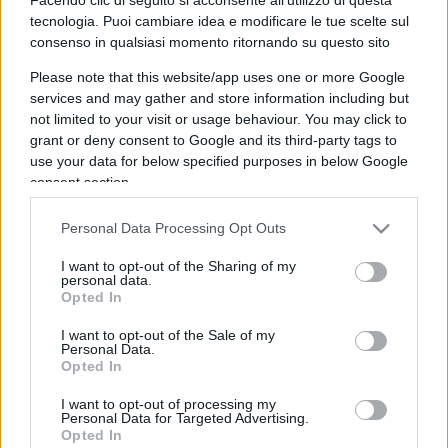
centro del dibattito è la capacità di attrattiva degli
tecnologia. Puoi cambiare idea e modificare le tue scelte sul
consenso in qualsiasi momento ritornando su questo sito
investimenti in Italia.
Please note that this website/app uses one or more Google
services and may gather and store information including but
Nicolaporro.it è anche su Whatsapp. È
not limited to your visit or usage behaviour. You may click to
sufficiente
cliccare qui
per iscriversi al canale ed
grant or deny consent to Google and its third-party tags to
essere sempre aggiornati (gratis).
use your data for below specified purposes in below Google
consent section.
#LA RIPARTENZA
Personal Data Processing Opt Outs
SEDUTE SATIRICHE
I want to opt-out of the Sharing of my
personal data.
Vignetta del 04/08/2026
Opted In
I want to opt-out of the Sale of my
Personal Data.
Opted In
Vai all'archivio delle vignette
I want to opt-out of processing my
Personal Data for Targeted Advertising.
Opted In