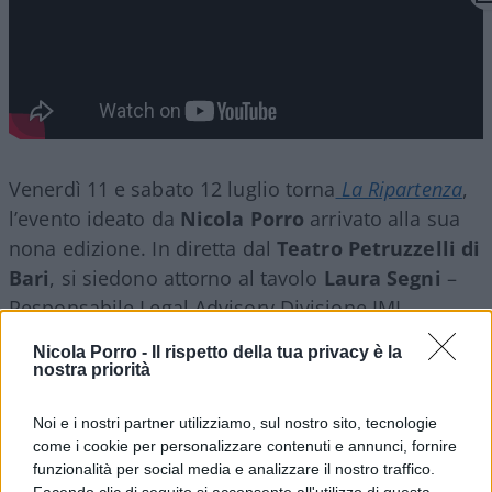
Venerdì 11 e sabato 12 luglio torna
La Ripartenza
,
l’evento ideato da
Nicola Porro
arrivato alla sua
nona edizione. In diretta dal
Teatro Petruzzelli di
Bari
, si siedono attorno al tavolo
Laura Segni
–
Responsabile Legal Advisory Divisione IMI
Corporate & Investment Banking Intesa Sanpaolo,
Nicola Porro -
Il rispetto della tua privacy è la
Pasqualino Monti
– Amministratore Delegato
nostra priorità
ENAV,
Paolo Barletta
– CEO Arsenale Group,
Giuseppe Inchingolo
– Chief Corporate Affairs,
Noi e i nostri partner utilizziamo, sul nostro sito, tecnologie
come i cookie per personalizzare contenuti e annunci, fornire
Communication & Sustainability Officer del
funzionalità per social media e analizzare il nostro traffico.
Gruppo Ferrovie dello Stato Italiane. Il tema al
Facendo clic di seguito si acconsente all'utilizzo di questa