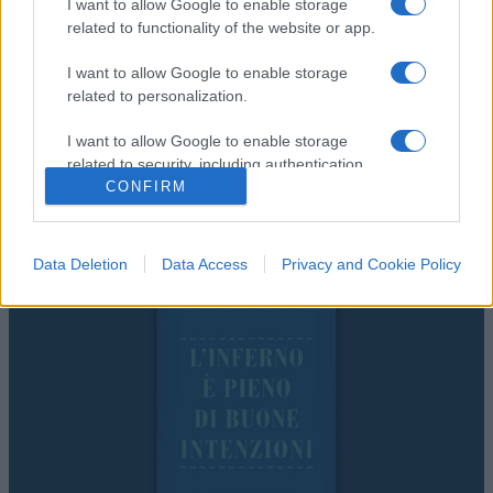
I want to allow Google to enable storage
related to functionality of the website or app.
I want to allow Google to enable storage
related to personalization.
ESTERI
14.4k
I want to allow Google to enable storage
Meloni aveva ragione: "I marocchini di Ceuta
related to security, including authentication
sbarcano in Europa col barcone"
CONFIRM
functionality and fraud prevention, and other
user protection.
Data Deletion
Data Access
Privacy and Cookie Policy