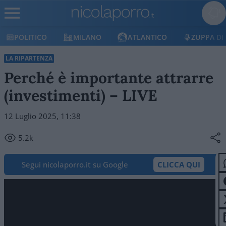
POLITICO
MILANO
ATLANTICO
ZUPPA DI
LA RIPARTENZA
Perché è importante attrarre
(investimenti) – LIVE
12 Luglio 2025, 11:38
5.2k
Segui nicolaporro.it su Google
CLICCA QUI