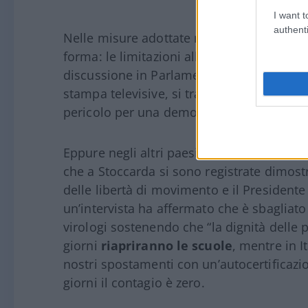
I want t
authenti
Nelle misure adottate non c’è perciò sol
forma: le limitazioni alle libertà che s
discussione in Parlamento ma con semplic
stampa televisive, si tratta di un modus
pericolo per una democrazia e rischia di 
Eppure negli altri paesi europei la situaz
che a Stoccarda si sono registrate dimostr
delle libertà di movimento e il President
un’intervista ha affermato che è sbagliato 
virologi sostenendo che “la dignità delle p
giorni
riapriranno le scuole
, mentre in I
nostri spostamenti con un’autocertificazi
giorni il contagio è zero.