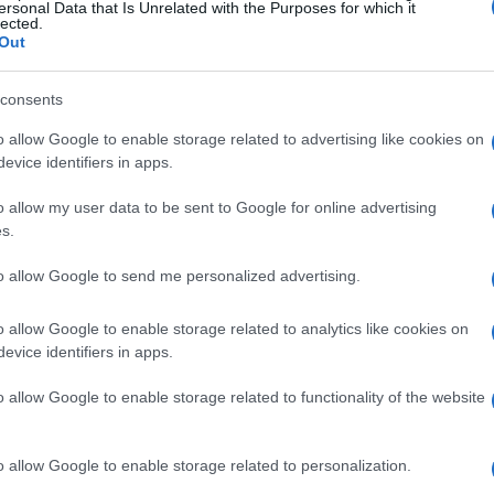
ersonal Data that Is Unrelated with the Purposes for which it
lected.
tà di circolazione affermando che limitazioni
Out
rso una legge: “ogni cittadino può circolare
e del territorio nazionale, salvo le
consents
enerale per motivi di sanità o di sicurezza.
o allow Google to enable storage related to advertising like cookies on
a da ragioni politiche”.
evice identifiers in apps.
o allow my user data to be sent to Google for online advertising
Celotto
, professore all’Università di Roma
s.
ti, “i Dpcm approvati da Conte
a negli articoli 13 e 16 poiché servirebbe
to allow Google to send me personalized advertising.
 una discussione parlamentare per
o allow Google to enable storage related to analytics like cookies on
nte del Consiglio”. I decreti legge emessi
evice identifiers in apps.
llegittimità a cui si aggiunge, con il
 della Costituzione come spiega Celotto: “si
o allow Google to enable storage related to functionality of the website
nto, il governo aveva creato un’attesa sulla
hé de facto è cambiato poco o nulla”.
o allow Google to enable storage related to personalization.