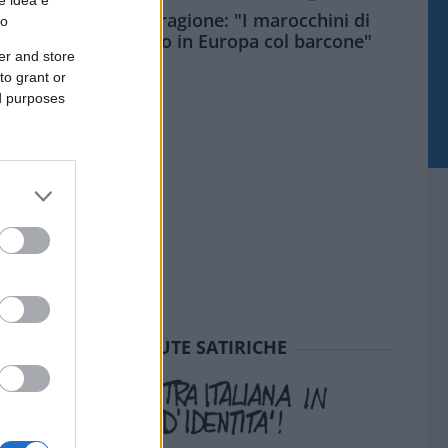
Meloni aveva ragione: "I marocchini di
to
Ceuta sbarcano in Europa col barcone"
er and store
to grant or
ed purposes
SEDUTE SATIRICHE