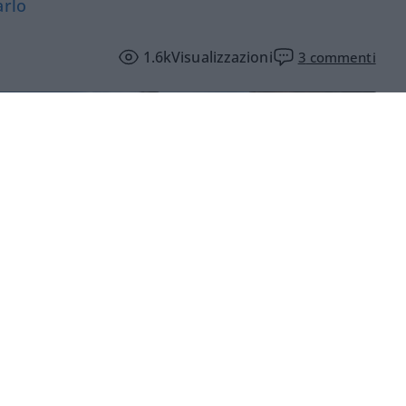
arlo
1.6k
Visualizzazioni
3
commenti