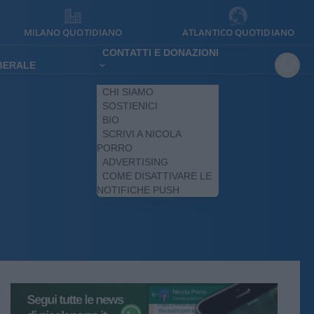
MILANO QUOTIDIANO
ATLANTICO QUOTIDIANO
CONTATTI E DONAZIONI
IBERALE
CHI SIAMO
SOSTIENICI
BIO
SCRIVI A NICOLA
PORRO
ADVERTISING
COME DISATTIVARE LE
NOTIFICHE PUSH