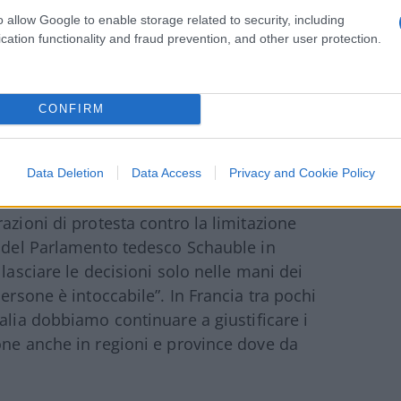
o allow Google to enable storage related to security, including
cation functionality and fraud prevention, and other user protection.
o un problema di sostanza ma anche di
tiamo subendo avvengono
senza un voto
e una
i decreti legge annunciati in conferenze
CONFIRM
 operandi che crea un precedente molto
diventare una prassi.
Data Deletion
Data Access
Privacy and Cookie Policy
ione è ben diversa; in Germania sia a Berlino
azioni di protesta contro la limitazione
e del Parlamento tedesco Schauble in
lasciare le decisioni solo nelle mani dei
ersone è intoccabile”. In Francia tra pochi
talia dobbiamo continuare a giustificare i
one anche in regioni e province dove da