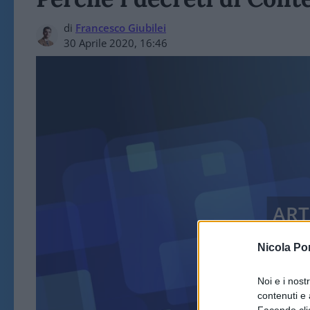
di
Francesco Giubilei
30 Aprile 2020, 16:46
ART
Nicola Po
Noi e i nost
contenuti e 
Facendo clic