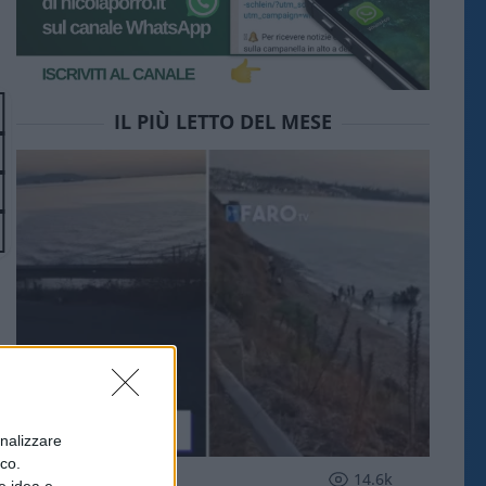
IL PIÙ LETTO DEL MESE
onalizzare
ico.
ESTERI
14.6k
e idea e