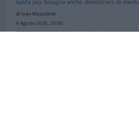
basta più, bisogna anche dimostrare di merit
di Ivan Mazzoletti
6 Agosto 2026, 20:00