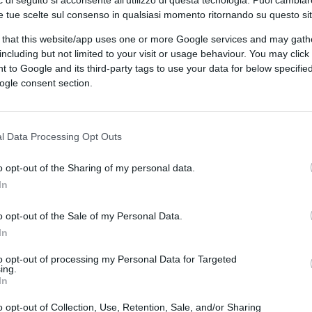
e tue scelte sul consenso in qualsiasi momento ritornando su questo si
 that this website/app uses one or more Google services and may gath
including but not limited to your visit or usage behaviour. You may click 
 to Google and its third-party tags to use your data for below specifi
ogle consent section.
CLICCA QUI
l Data Processing Opt Outs
e dei cittadini in un momento di emergenza
ividuali e collettive, è molto labile. Fino a
o opt-out of the Sharing of my personal data.
atico nella sospensione di alcuni diritti
In
 italiana è molto chiara in materia di libertà
ica riconosce e garantisce i diritti inviolabili
o opt-out of the Sale of my Personal Data.
mazioni sociali ove si svolge la sua
In
 più esplicito: “La libertà personale è
to opt-out of processing my Personal Data for Targeted
ing.
In
o opt-out of Collection, Use, Retention, Sale, and/or Sharing